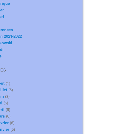
rique
er
ert
érences
n 2021-2022
ikowski
di
s
VES
oût
(1)
illet
(5)
in
(3)
ai
(5)
ril
(5)
ars
(6)
vrier
(8)
nvier
(5)