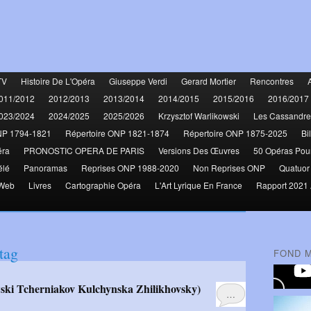
TV
Histoire De L'Opéra
Giuseppe Verdi
Gerard Mortier
Rencontres
011/2012
2012/2013
2013/2014
2014/2015
2015/2016
2016/2017
023/2024
2024/2025
2025/2026
Krzysztof Warlikowski
Les Cassandre
NP 1794-1821
Répertoire ONP 1821-1874
Répertoire ONP 1875-2025
Bi
éra
PRONOSTIC OPERA DE PARIS
Versions Des Œuvres
50 Opéras Pou
élé
Panoramas
Reprises ONP 1988-2020
Non Reprises ONP
Quatuor
 Web
Livres
Cartographie Opéra
L'Art Lyrique En France
Rapport 2021 
tag
FOND 
…