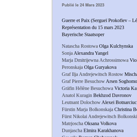
Publié le 24 Mars 2023
Guerre et Paix (Sergueï Prokofiev – Lé
Représentation du 15 mars 2023
Bayerische Staatsoper
Natascha Rostowa
Olga Kulchynska
Sonja
Alexandra Yangel
Marja Dmitrijewna Achrossimowa
Vio
Peronskaja
Olga Guryakova
Graf Ilja Andrejewitsch Rostow
Mischa
Graf Pierre Besuchow
Arsen Soghom
Gräfin Hélène Besuchowa
Victoria K
Anatol Kuragin
Bekhzod Davronov
Leutnant Dolochow
Alexei Botnarciuc
Fürstin Marja Bolkonskaja
Christina 
Fürst Nikolai Andrejewitsch Bolkonsk
Matrjoscha
Oksana Volkova
Dunjascha
Elmira Karakhanova