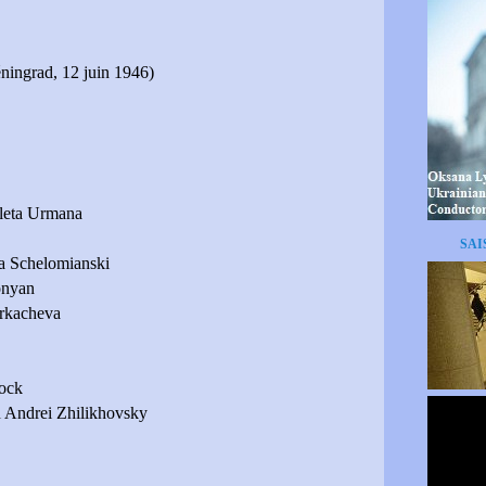
ningrad, 12 juin 1946)
leta Urmana
SAI
 Schelomianski
onyan
arkacheva
Bock
i
Andrei Zhilikhovsky