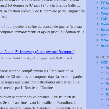
TV Ly
tiaux) fut donnée le 07 juin 1945 à la Grande Salle du
Wagn
t, la création scénique de la première partie, augmentée
Conc
 1946.
TCE
Conf
 où fut rajoutée la scène du conseil de guerre (tableau
Saiso
 coupures, remaniements et ajouts jusqu’à l’édition de la
Warl
G.Ver
Astre
ARCHI
 Andrei Zhilikhovsky (Andrejewitsch Bolkonski)
2026
A
avière reprend complètement les 7 tableaux de la
Ju
plus de 30 minutes de coupures dans la seconde partie,
Ju
 passages aux élans trop patriotiques qu’il n’est plus
M
erre menée par la Russie en Ukraine.
Av
M
uction le chœur des volontaires, l’air stalinien de
Fé
8e tableau situé avant la bataille de Borodino, le
Ja
 des Russes du camp de Napoléon, l’intégralité du 10e