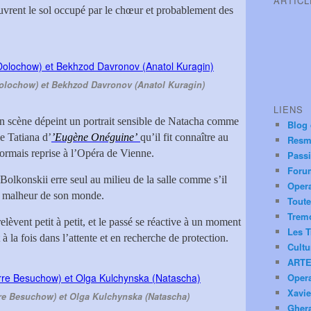
ARTIC
vrent le sol occupé par le chœur et probablement des
Dolochow) et Bekhzod Davronov (Anatol Kuragin)
LIENS
 en scène dépeint un portrait sensible de Natacha comme
Blog
le Tatiana d’
’Eugène Onéguine’
qu’il fit connaître au
Resm
ormais reprise à l’Opéra de Vienne.
Pass
Foru
 Bolkonskii erre seul au milieu de la salle comme s’il
Oper
 le malheur de son monde.
Toute
Trem
elèvent petit à petit, et le passé se réactive à un moment
Les T
à la fois dans l’attente et en recherche de protection.
Cultu
ARTE
Oper
Xavie
e Besuchow) et Olga Kulchynska (Natascha)
Ghera