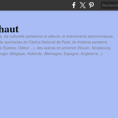
haut
a, vie culturelle parisienne et ailleurs, et évènements astronomiques.
 spectacles de l'Opéra National de Paris, de théâtres parisiens
s Élysées, Odéon ...), des opéras en province (Rouen, Strasbourg,
tranger (Belgique, Hollande, Allemagne, Espagne, Angleterre...).