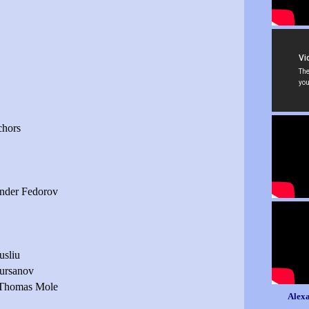
chors
nder Fedorov
usliu
ursanov
Thomas Mole
Alexa