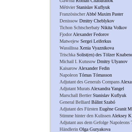
Gawrila
Roman Chabaranok
Métivier
Stanislav Kuflyuk
Französischer
Abbé Maxim Paster
Denissow
Dmitry Cheblykov
Tichon Schtscherbaty
Nikita Volkov
Fjodor
Alexander Fedorov
Matwejew
Sergei Leiferkus
Wassilissa
Xenia Vyaznikova
Trischka
Solist(en) des Tölzer Knaben
Michail I. Kutusow
Dmitry Ulyanov
Kaisarow
Alexander Fedin
Napoleon
Tómas Tómasson
Adjutant des Generals Compans
Alexa
Adjutant Murats
Alexandra Yangel
Marschall Bertier
Stanislav Kuflyuk
General Belliard
Bálint Szabó
Adjutant des Fürsten
Eugène Granit M
Stimme hinter den Kulissen
Aleksey K
Adjutant aus dem Gefolge Napoleons
Händlerin
Olga Guryakova