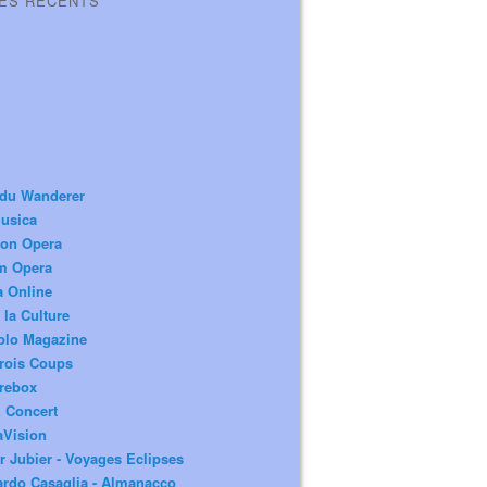
LES RÉCENTS
 du Wanderer
usica
ion Opera
m Opera
a Online
 la Culture
olo Magazine
rois Coups
rebox
 Concert
aVision
r Jubier - Voyages Eclipses
rdo Casaglia - Almanacco