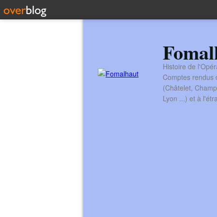
Fomal
Histoire de l'Opér
Comptes rendus de
(Châtelet, Champ
Lyon ...) et à l'é