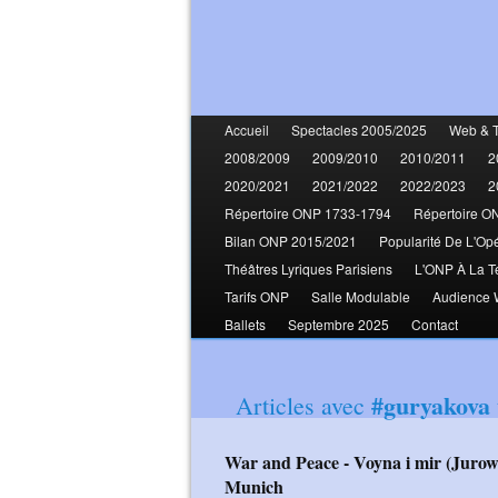
Accueil
Spectacles 2005/2025
Web & 
2008/2009
2009/2010
2010/2011
2
2020/2021
2021/2022
2022/2023
2
Répertoire ONP 1733-1794
Répertoire O
Bilan ONP 2015/2021
Popularité De L'Op
Théâtres Lyriques Parisiens
L'ONP À La T
Tarifs ONP
Salle Modulable
Audience
Ballets
Septembre 2025
Contact
#guryakova
Articles avec
War and Peace - Voyna i mir (Jurowski Tcherniakov Kulchynska Zhilikhovsky)
Munich