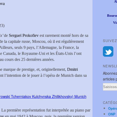
A
ova
Bourse
Vi
23)
ix’
de
Sergueï Prokofiev
est rarement monté hors de sa
SUIVEZ
 de la capitale russe, Moscou, où il est régulièrement
 Ailleurs, seuls 9 pays, l’Allemagne, la France, la
, le Canada, le Royaume-Uni et les États-Unis l’ont
 au cours des 25 dernières années.
NEWSL
 marque de prestige, et, originellement,
Dmitri
Abonnez
nt l’intention de le jouer à l’opéra de Munich dans sa
articles 
Email
CATÉG
Opér
La première représentation fut interprétée au piano par
ONP
kov
en mai 1942 à Moscou, puis, la première version