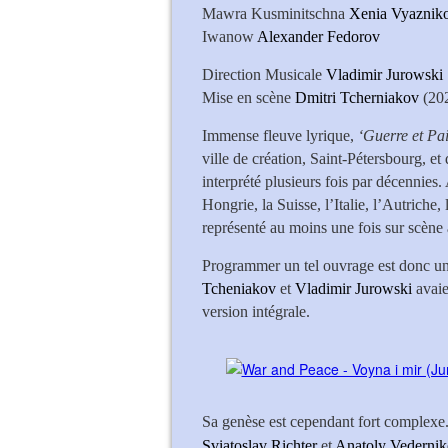
Mawra Kusminitschna
Xenia Vyaznik
Iwanow
Alexander Fedorov
Direction Musicale
Vladimir Jurowski
Mise en scène
Dmitri Tcherniakov
(20
Immense fleuve lyrique,
‘Guerre et Pa
ville de création, Saint-Pétersbourg, et
interprété plusieurs fois par décennies.
Hongrie, la Suisse, l’Italie, l’Autriche
représenté au moins une fois sur scène
Programmer un tel ouvrage est donc une
Tcheniakov
et
Vladimir Jurowski
avaie
version intégrale.
Sa genèse est cependant fort complexe. 
Sviatoslav Richter
et
Anatoly Vederni