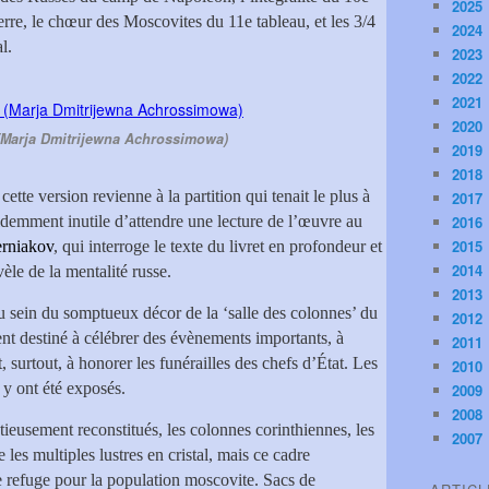
2025
erre, le chœur des Moscovites du 11e tableau, et les 3/4
2024
l.
2023
2022
2021
2020
(Marja Dmitrijewna Achrossimowa)
2019
2018
cette version revienne à la partition qui tenait le plus à
2017
idemment inutile d’attendre une lecture de l’œuvre au
2016
2015
rniakov
, qui interroge le texte du livret en profondeur et
2014
èle de la mentalité russe.
2013
n au sein du somptueux décor de la ‘salle des colonnes’ du
2012
nt destiné à célébrer des évènements importants, à
2011
 surtout, à honorer les funérailles des chefs d’État. Les
2010
v
y ont été exposés.
2009
2008
utieusement reconstitués, les colonnes corinthiennes, les
2007
 les multiples lustres en cristal, mais ce cadre
e refuge pour la population moscovite. Sacs de