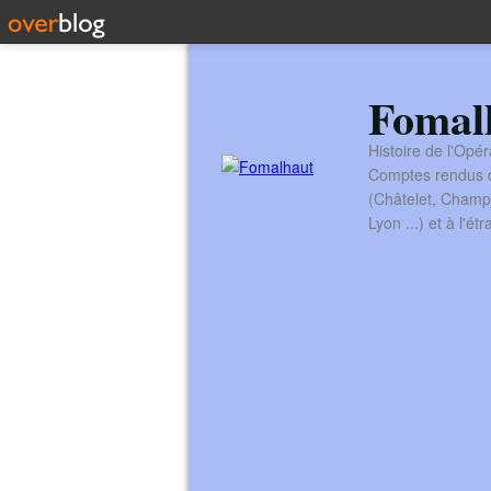
Fomal
Histoire de l'Opér
Comptes rendus de
(Châtelet, Champ
Lyon ...) et à l'é