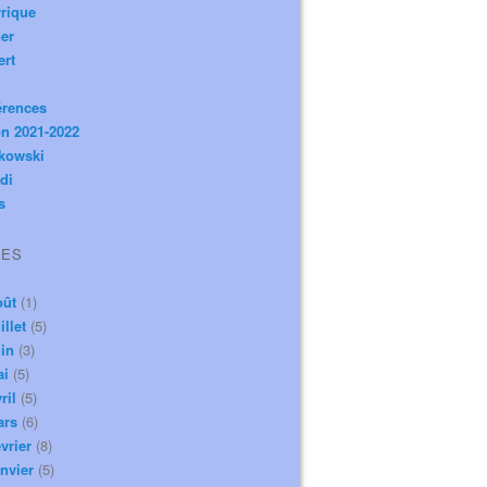
rique
er
ert
érences
n 2021-2022
ikowski
di
s
VES
oût
(1)
illet
(5)
in
(3)
ai
(5)
ril
(5)
ars
(6)
vrier
(8)
nvier
(5)