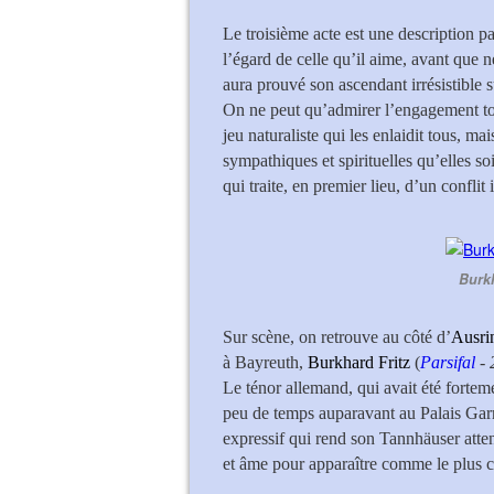
Le troisième acte est une description 
l’égard de celle qu’il aime, avant que 
aura prouvé son ascendant irrésistible s
On ne peut qu’admirer l’engagement tot
jeu naturaliste qui les enlaidit tous, mai
sympathiques et spirituelles qu’elles s
qui traite, en premier lieu, d’un conflit i
Burkh
Sur scène, on retrouve au côté d’
Ausri
à Bayreuth,
Burkhard Fritz
(
Parsifal
-
Le ténor allemand, qui avait été fortem
peu de temps auparavant au Palais Garn
expressif qui rend son Tannhäuser atten
et âme pour apparaître comme le plus cr