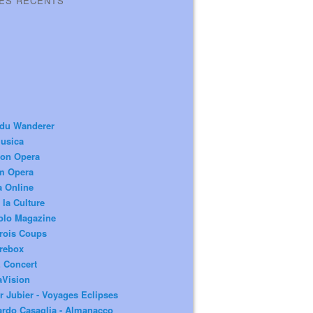
LES RÉCENTS
 du Wanderer
usica
ion Opera
m Opera
a Online
 la Culture
olo Magazine
rois Coups
rebox
 Concert
aVision
r Jubier - Voyages Eclipses
rdo Casaglia - Almanacco