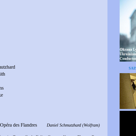
utzhard
SAI
ith
ns
ke
l'Opéra des Flandres
Daniel Schmutzhard (Wolfram)