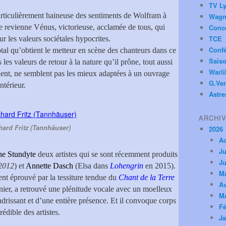
TV Ly
particulièrement haineuse des sentiments de Wolfram à
Wagn
ne revienne Vénus, victorieuse, acclamée de tous, qui
Conc
TCE
ur les valeurs sociétales hypocrites.
Conf
al qu’obtient le metteur en scène des chanteurs dans ce
Saiso
s les valeurs de retour à la nature qu’il prône, tout aussi
Warl
oient, ne semblent pas les mieux adaptées à un ouvrage
G.Ver
ntérieur.
Astre
ARCHI
ard Fritz (Tannhäuser)
2026
A
Ju
ne Stundyte
deux artistes qui se sont récemment produits
Ju
 2012
) et
Annette Dasch
(Elsa dans
Lohengrin
en 2015).
M
ent éprouvé par la tessiture tendue du
Chant de la Terre
Av
ier, a retrouvé une plénitude vocale avec un moelleux
M
drissant et d’une entière présence. Et il convoque corps
Fé
édible des artistes.
Ja