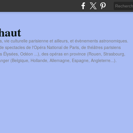
haut
a, vie culturelle parisienne et ailleurs, et évènements astronomiques.
 spectacles de l'Opéra National de Paris, de théâtres parisiens
s Élysées, Odéon ...), des opéras en province (Rouen, Strasbourg,
tranger (Belgique, Hollande, Allemagne, Espagne, Angleterre...).