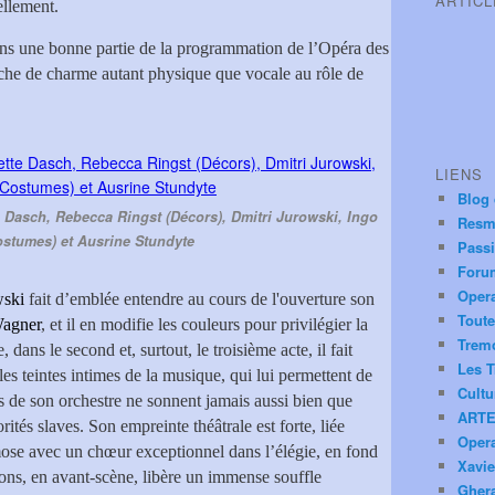
ARTIC
ellement.
s une bonne partie de la programmation de l’Opéra des
che de charme autant physique que vocale au rôle de
LIENS
Blog
te Dasch, Rebecca Ringst (Décors), Dmitri Jurowski, Ingo
Resm
ostumes) et Ausrine Stundyte
Pass
Foru
Oper
wski
fait d’emblée entendre au cours de l'ouverture son
Toute
agner
, et il en modifie les couleurs pour privilégier la
Trem
 dans le second et, surtout, le troisième acte, il fait
Les T
les teintes intimes de la musique, qui lui permettent de
Cultu
s de son orchestre ne sonnent jamais aussi bien que
ARTE
ités slaves. Son empreinte théâtrale est forte, liée
Oper
smose avec un chœur exceptionnel dans l’élégie, en fond
Xavie
ions, en avant-scène, libère un immense souffle
Ghera