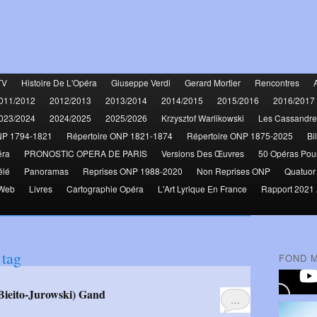
TV
Histoire De L'Opéra
Giuseppe Verdi
Gerard Mortier
Rencontres
011/2012
2012/2013
2013/2014
2014/2015
2015/2016
2016/2017
023/2024
2024/2025
2025/2026
Krzysztof Warlikowski
Les Cassandre
NP 1794-1821
Répertoire ONP 1821-1874
Répertoire ONP 1875-2025
Bi
éra
PRONOSTIC OPERA DE PARIS
Versions Des Œuvres
50 Opéras Pou
élé
Panoramas
Reprises ONP 1988-2020
Non Reprises ONP
Quatuor
 Web
Livres
Cartographie Opéra
L'Art Lyrique En France
Rapport 2021 
tag
FOND 
Bieito-Jurowski) Gand
…