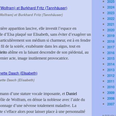
2025
2024
2023
olfram) et Burkhard Fritz (Tannhäuser)
2022
2021
ière apparition lascive, elle investit l’espace en
2020
ile d’Elsa plaqué sur Elisabeth, sans éviter d’exagérer un
2019
particulièrement son médium si charmeur, est à en fendre
2018
fil de la soirée, exubérante dans les aigus, tout en
2017
ieito
abîme en la faisant descendre de son piédestal, au
2016
dernier acte, image inutilement provocatrice.
2015
2014
2013
2012
ette Dasch (Elisabeth)
2011
2010
2009
mann d’une stature vocale imposante, et
Daniel
2008
 rôle de Wolfram, en dénue la noblesse avec l’aide du
2007
rsonnage d’une névrose totalement maladive. La
e s’efface alors pour laisser place à une personnalité