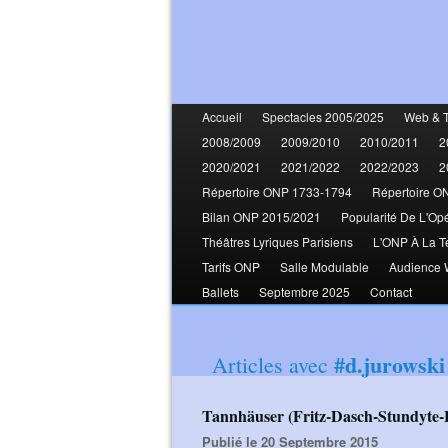
Accueil
Spectacles 2005/2025
Web & 
2008/2009
2009/2010
2010/2011
2
2020/2021
2021/2022
2022/2023
2
Répertoire ONP 1733-1794
Répertoire O
Bilan ONP 2015/2021
Popularité De L'Op
Théâtres Lyriques Parisiens
L'ONP À La T
Tarifs ONP
Salle Modulable
Audience
Ballets
Septembre 2025
Contact
#d.jurowski
Articles avec
Tannhäuser (Fritz-Dasch-Stundyte-
Publié le 20 Septembre 2015