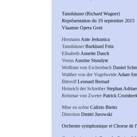
Tannhäuser (Richard Wagner)
Représentation du 19 septembre 2015
Vlaamse Opera Gent
Hermann
Ante Jerkunica
Tannhäuser
Burkhard Fritz
Elisabeth
Annette Dasch
Venus
Ausrine Stundyte
Wolfram von Eschenbach
Daniel Schm
Walther von der Vogelweide
Adam Sm
Biterolf
Leonard Bernad
Heinrich der Schreiber
Stephan Adriae
Reinmar von Zweter
Patrick Cromhee
Mise en scène
Calixto Bieito
Direction
Dmitri Jurowski
Orchestre symphonique et Choeur de 