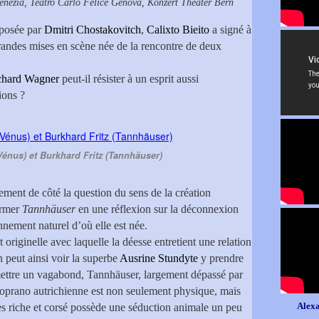
enezia, Teatro Carlo Felice Genova, Konzert Theater Bern
osée par
Dmitri Chostakovitch
,
Calixto Bieito
a signé à
randes mises en scène née de la rencontre de deux
chard Wagner
peut-il résister à un esprit aussi
ions ?
Vénus) et Burkhard Fritz (Tannhäuser)
alement de côté la question du sens de la création
former
Tannhäuser
en une réflexion sur la déconnexion
nement naturel d’où elle est née.
originelle avec laquelle la déesse entretient une relation
n peut ainsi voir la superbe
Ausrine Stundyte
y prendre
oumettre un vagabond, Tannhäuser, largement dépassé par
 soprano autrichienne est non seulement physique, mais
Alexa
ès riche et corsé possède une séduction animale un peu