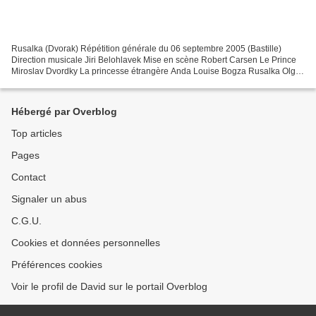
Rusalka (Dvorak) Répétition générale du 06 septembre 2005 (Bastille)
Direction musicale Jiri Belohlavek Mise en scène Robert Carsen Le Prince
Miroslav Dvordky La princesse étrangère Anda Louise Bogza Rusalka Olga
Guryakova L’Esprit du lac Franz Hawalata...
Hébergé par Overblog
Top articles
Pages
Contact
Signaler un abus
C.G.U.
Cookies et données personnelles
Préférences cookies
Voir le profil de David sur le portail Overblog