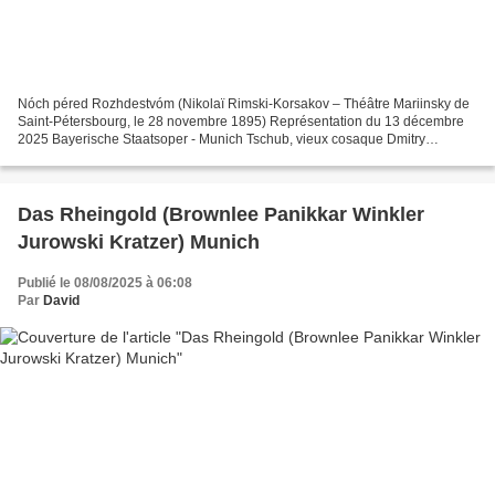
Nóch péred Rozhdestvóm (Nikolaï Rimski-Korsakov – Théâtre Mariinsky de
Saint-Pétersbourg, le 28 novembre 1895) Représentation du 13 décembre
2025 Bayerische Staatsoper - Munich Tschub, vieux cosaque Dmitry
Ulyanov Oksana, sa fille Elena Tsallagova Golova...
Das Rheingold (Brownlee Panikkar Winkler
Jurowski Kratzer) Munich
Publié le 08/08/2025 à 06:08
Par
David