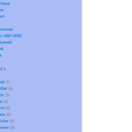
rique
er
ert
érences
n 2021-2022
ikowski
di
s
VES
oût
(1)
illet
(5)
in
(3)
ai
(5)
ril
(5)
ars
(6)
vrier
(8)
nvier
(5)