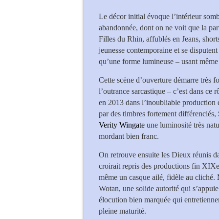
Le décor initial évoque l’intérieur so
abandonnée, dont on ne voit que la partie
Filles du Rhin, affublés en Jeans, short
jeunesse contemporaine et se disputent 
qu’une forme lumineuse – usant même d
Cette scène d’ouverture démarre très fo
l’outrance sarcastique – c’est dans ce r
en 2013 dans l’inoubliable production
par des timbres fortement différenciés,
Verity Wingate
une luminosité très natu
mordant bien franc.
On retrouve ensuite les Dieux réunis da
croirait repris des productions fin XIXe
même un casque ailé, fidèle au cliché.
Wotan, une solide autorité qui s’appuie
élocution bien marquée qui entretienne
pleine maturité.