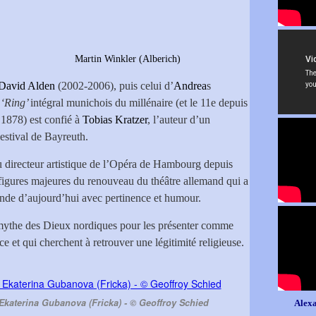
024)
Martin Winkler (Alberich)
David Alden
(2002-2006), puis celui d’
Andrea
s
e
‘Ring’
intégral munichois du millénaire (et le 11e depuis
1878) est confié à
Tobias Kratzer
, l’auteur d’un
Festival de Bayreuth.
 directeur artistique de l’Opéra de Hambourg depuis
 figures majeures du renouveau du théâtre allemand qui a
nde d’aujourd’hui avec pertinence et humour.
 mythe des Dieux nordiques pour les présenter comme
 et qui cherchent à retrouver une légitimité religieuse.
Ekaterina Gubanova (Fricka) - © Geoffroy Schied
Alexa