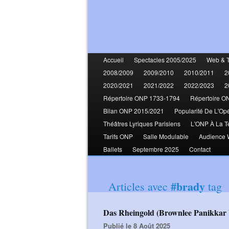
Accueil
Spectacles 2005/2025
Web & 
2008/2009
2009/2010
2010/2011
2
2020/2021
2021/2022
2022/2023
2
Répertoire ONP 1733-1794
Répertoire O
Bilan ONP 2015/2021
Popularité De L'Op
Théâtres Lyriques Parisiens
L'ONP À La T
Tarifs ONP
Salle Modulable
Audience
Ballets
Septembre 2025
Contact
#brady
Articles avec
tag
Das Rheingold (Brownlee Panikkar
Publié le 8 Août 2025