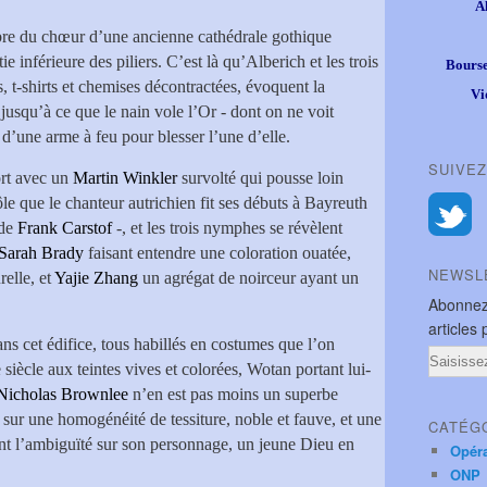
A
mbre du chœur d’une ancienne cathédrale gothique
 inférieure des piliers. C’est là qu’Alberich et les trois
Bourse
s, t-shirts et chemises décontractées, évoquent la
Vi
jusqu’à ce que le nain vole l’Or - dont on ne voit
’une arme à feu pour blesser l’une d’elle.
SUIVEZ
rt avec un
Martin Winkler
survolté qui pousse loin
ôle que le chanteur autrichien fit ses débuts à Bayreuth
 de
Frank Carstof
-, et les trois nymphes se révèlent
Sarah Brady
faisant entendre une coloration ouatée,
NEWSL
relle, et
Yajie Zhang
un agrégat de noirceur ayant un
Abonnez
articles 
ns cet édifice, tous habillés en costumes que l’on
Email
 siècle aux teintes vives et colorées, Wotan portant lui-
Nicholas Brownlee
n’en est pas moins un superbe
 sur une homogénéité de tessiture, noble et fauve, et une
CATÉG
nt l’ambiguïté sur son personnage, un jeune Dieu en
Opér
ONP