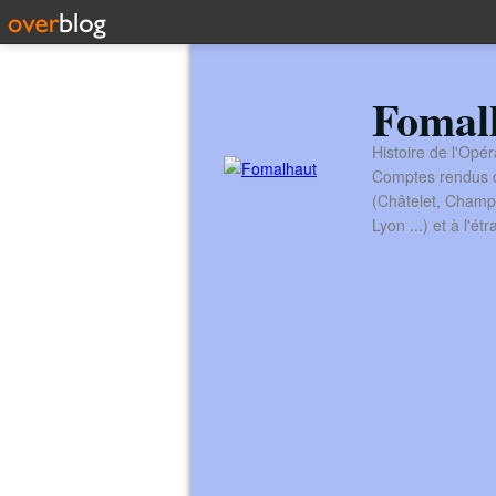
Fomal
Histoire de l'Opér
Comptes rendus de
(Châtelet, Champ
Lyon ...) et à l'é