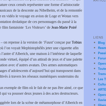
ARTIC
ature ceux censés représenter une forme d’aristocratie
s musicaux de la descente au Nibelheim, et de la remontée
er en vidéo le voyage en avion de Loge et Wotan vers
ontation drolatique de ces personnages du passé à la
 film fantaisiste
‘Les Visiteurs’
de
Jean-Marie Poiré
LIENS
 – on repense à la version de
‘Faust’
conçue par
Tobias
Blog
Resm
où l’on voyait Mephistophélès jeter une cigarette afin
Pass
 l’antre d’Alberich, une maison à l’intérieur de laquelle
Foru
de virtuel, équipé d’un attirail de jeux et d’une palette
Oper
elation avec d’autres avatars. Des armes automatiques
Toute
images d’adolescents d’aujourd’hui qui transposent dans
Trem
ultivés à travers les réseaux numériques souterrains du
Les T
Cultu
un exemple de film où le fait de ne pas être aimé, ce que
ARTE
l qui va pousser deux jeunes à des actes destructeurs.
Oper
Xavie
uggérée lors de la scène de métamorphose d’Alberich en
Ghera