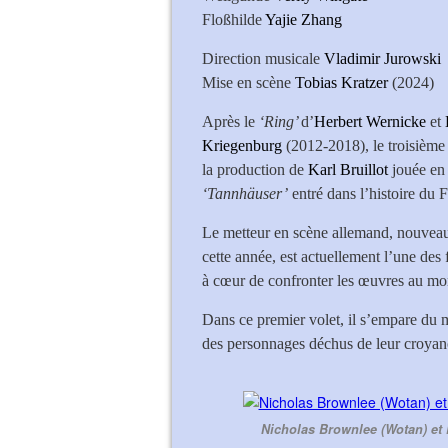
Floßhilde
Yajie Zhang
Direction musicale
Vladimir Jurowski
Mise en scène
Tobias Kratzer
(2
Après le
‘Ring’
d’
Herbert
Wernicke
et
Kriegenburg
(2012-2018), le troisièm
la production de
Karl Bruillot
jouée en 
‘Tannhäuser’
entré dans l’histoire du 
Le metteur en scène allemand, nouveau
cette année, est actuellement l’une des
à cœur de confronter les œuvres au mo
Dans ce premier volet, il s’empare du
des personnages déchus de leur croyance
Nicholas Brownlee (Wotan) et 