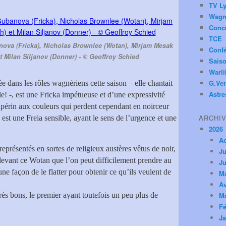
TV Ly
Wagn
Conc
TCE
nova (Fricka), Nicholas Brownlee (Wotan), Mirjam Mesak
Conf
 et Milan Siljanov (Donner) - © Geoffroy Schied
Saiso
Warl
G.Ver
tée dans les rôles wagnériens cette saison – elle chantait
Astre
e! -, est une Fricka impétueuse et d’une expressivité
périn aux couleurs qui perdent cependant en noirceur
ARCHI
est une Freia sensible, ayant le sens de l’urgence et une
2026
A
représentés en sortes de religieux austères vêtus de noir,
Ju
devant ce Wotan que l’on peut difficilement prendre au
Ju
ne façon de le flatter pour obtenir ce qu’ils veulent de
M
Av
très bons, le premier ayant toutefois un peu plus de
M
Fé
Ja