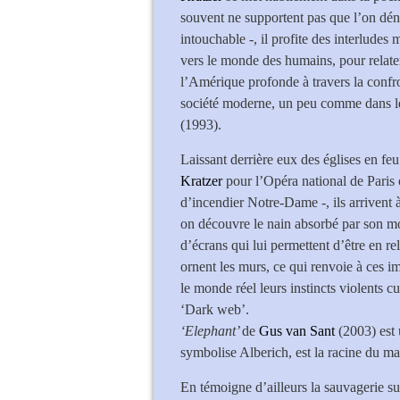
souvent ne supportent pas que l’on dén
intouchable -, il profite des interlude
vers le monde des humains, pour relat
l’Amérique profonde à travers la confr
société moderne, un peu comme dans le
(1993).
Laissant derrière eux des églises en feu
Kratzer
pour l’Opéra national de Paris 
d’incendier Notre-Dame -, ils arrivent à
on découvre le nain absorbé par son mon
d’écrans qui lui permettent d’être en r
ornent les murs, ce qui renvoie à ces 
le monde réel leurs instincts violents c
‘Dark web’.
‘Elephant’
de
Gus van Sant
(2003) est 
symbolise Alberich, est la racine du ma
En témoigne d’ailleurs la sauvagerie s