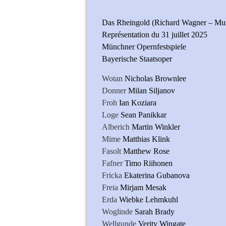
Das Rheingold (Richard Wagner – Mun
Représentation du 31 juillet 2025
Münchner Opernfestspiele
Bayerische Staatsoper
Wotan
Nicholas Brownlee
Donner
Milan Siljanov
Froh
Ian Koziara
Loge
Sean Panikkar
Alberich
Martin Winkler
Mime
Matthias Klink
Fasolt
Matthew Rose
Fafner
Timo Riihonen
Fricka
Ekaterina Gubanova
Freia
Mirjam Mesak
Erda
Wiebke Lehmkuhl
Woglinde
Sarah Brady
Wellgunde
Verity Wingate