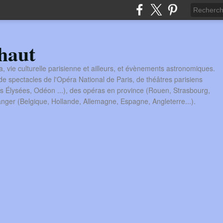
haut
a, vie culturelle parisienne et ailleurs, et évènements astronomiques.
 spectacles de l'Opéra National de Paris, de théâtres parisiens
s Élysées, Odéon ...), des opéras en province (Rouen, Strasbourg,
tranger (Belgique, Hollande, Allemagne, Espagne, Angleterre...).