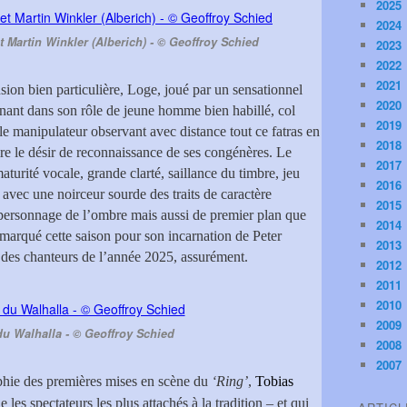
2025
2024
 Martin Winkler (Alberich) - © Geoffroy Schied
2023
2022
2021
on bien particulière, Loge, joué par un sensationnel
2020
nant dans son rôle de jeune homme bien habillé, col
2019
able manipulateur observant avec distance tout ce fatras en
2018
aire le désir de reconnaissance de ses congénères. Le
2017
aturité vocale, grande clarté, saillance du timbre, jeu
2016
 avec une noirceur sourde des traits de caractère
2015
 personnage de l’ombre mais aussi de premier plan que
2014
emarqué cette saison pour son incarnation de Peter
2013
n des chanteurs de l’année 2025, assurément.
2012
2011
2010
2009
du Walhalla - © Geoffroy Schied
2008
2007
aphie des premières mises en scène du
‘Ring’
,
Tobias
les spectateurs les plus attachés à la tradition – et qui