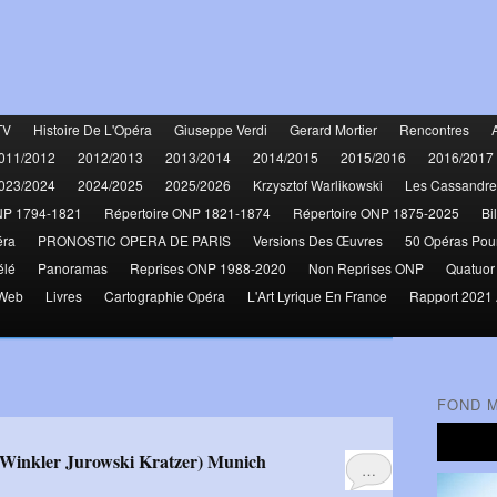
TV
Histoire De L'Opéra
Giuseppe Verdi
Gerard Mortier
Rencontres
011/2012
2012/2013
2013/2014
2014/2015
2015/2016
2016/2017
023/2024
2024/2025
2025/2026
Krzysztof Warlikowski
Les Cassandre
NP 1794-1821
Répertoire ONP 1821-1874
Répertoire ONP 1875-2025
Bi
éra
PRONOSTIC OPERA DE PARIS
Versions Des Œuvres
50 Opéras Pou
élé
Panoramas
Reprises ONP 1988-2020
Non Reprises ONP
Quatuor
 Web
Livres
Cartographie Opéra
L'Art Lyrique En France
Rapport 2021 
FOND 
 Winkler Jurowski Kratzer) Munich
…