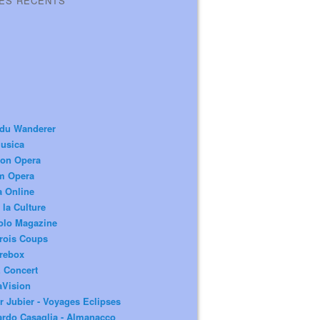
LES RÉCENTS
 du Wanderer
usica
ion Opera
m Opera
a Online
 la Culture
olo Magazine
rois Coups
rebox
 Concert
aVision
r Jubier - Voyages Eclipses
rdo Casaglia - Almanacco