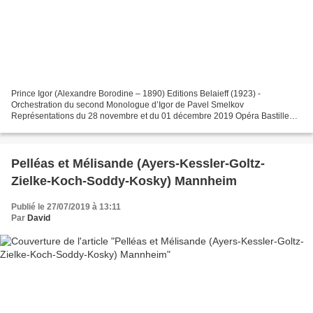
Prince Igor (Alexandre Borodine – 1890) Editions Belaieff (1923) -
Orchestration du second Monologue d’Igor de Pavel Smelkov
Représentations du 28 novembre et du 01 décembre 2019 Opéra Bastille
Prince Igor Ildar Abdrazakov Iaroslavna Elena Stikhina Vladimir...
Pelléas et Mélisande (Ayers-Kessler-Goltz-
Zielke-Koch-Soddy-Kosky) Mannheim
Publié le 27/07/2019 à 13:11
Par
David