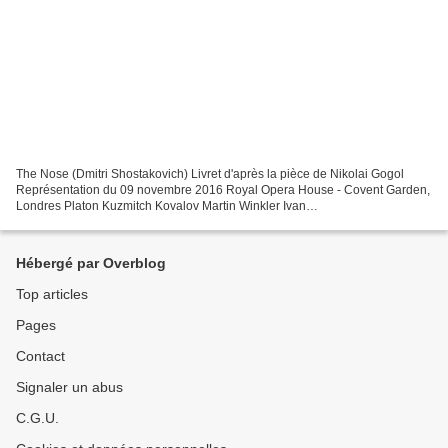
The Nose (Dmitri Shostakovich) Livret d'après la pièce de Nikolai Gogol
Représentation du 09 novembre 2016 Royal Opera House - Covent Garden,
Londres Platon Kuzmitch Kovalov Martin Winkler Ivan
Iakovlevitch/Clerk/Doctor John Tomlinson Ossipovna/Vendor...
Hébergé par Overblog
Top articles
Pages
Contact
Signaler un abus
C.G.U.