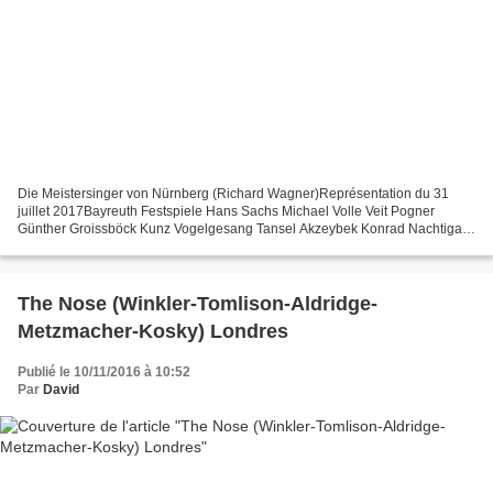
Die Meistersinger von Nürnberg (Richard Wagner)Représentation du 31
juillet 2017Bayreuth Festspiele Hans Sachs Michael Volle Veit Pogner
Günther Groissböck Kunz Vogelgesang Tansel Akzeybek Konrad Nachtigal
Armin Kolarczyk Sixtus Beckmesser Johannes Martin...
The Nose (Winkler-Tomlison-Aldridge-
Metzmacher-Kosky) Londres
Publié le 10/11/2016 à 10:52
Par
David