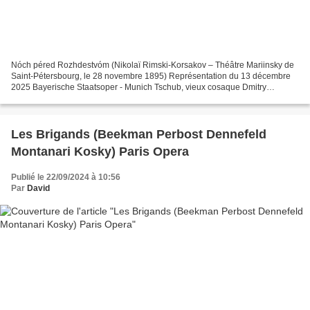
Nóch péred Rozhdestvóm (Nikolaï Rimski-Korsakov – Théâtre Mariinsky de
Saint-Pétersbourg, le 28 novembre 1895) Représentation du 13 décembre
2025 Bayerische Staatsoper - Munich Tschub, vieux cosaque Dmitry
Ulyanov Oksana, sa fille Elena Tsallagova Golova...
Les Brigands (Beekman Perbost Dennefeld
Montanari Kosky) Paris Opera
Publié le 22/09/2024 à 10:56
Par
David