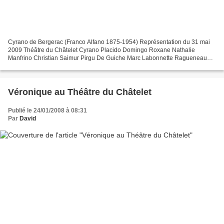
Cyrano de Bergerac (Franco Alfano 1875-1954) Représentation du 31 mai
2009 Théâtre du Châtelet Cyrano Placido Domingo Roxane Nathalie
Manfrino Christian Saimur Pirgu De Guiche Marc Labonnette Ragueneau
Laurent Alvaro Carbon Franco Pomponi La Duègne Doris...
Véronique au Théâtre du Châtelet
Publié le 24/01/2008 à 08:31
Par
David