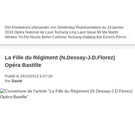
Der Kreidekreis (Alexander von Zemlinsky) Représentation du 28 janvier
2018 Opéra National de Lyon Tschang-Ling Lauri Vasar Mr Ma Martin
Winkler Yü-Pei Nicola Beller Carbone Tschang-Haitang Ilse Eerens Prince
Pao Stephan Rügamer Tschao Zachary Altman...
La Fille du Régiment (N.Dessay-J.D.Florez)
Opéra Bastille
Publié le 29/10/2012 à 07:28
Par
David