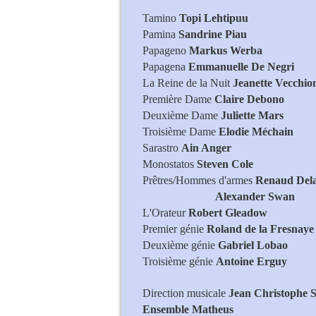
Tamino
Topi Lehtipuu
Pamina
Sandrine Piau
Papageno
Markus Werba
Papagena
Emmanuelle De Negri
La Reine de la Nuit
Jeanette Vecchio
Première Dame
Claire Debono
Deuxième Dame
Juliette Mars
Troisième Dame
Elodie Méchain
Sarastro
Ain Anger
Monostatos
Steven Cole
Prêtres/Hommes d'armes
Renaud Dela
Alexander Swan
L'Orateur
Robert Gleadow
Premier génie
Roland de la Fresnaye
Deuxième génie
Gabriel Lobao
Troisième génie
Antoine Erguy
Direction musicale
Jean Christophe S
Ensemble Matheus