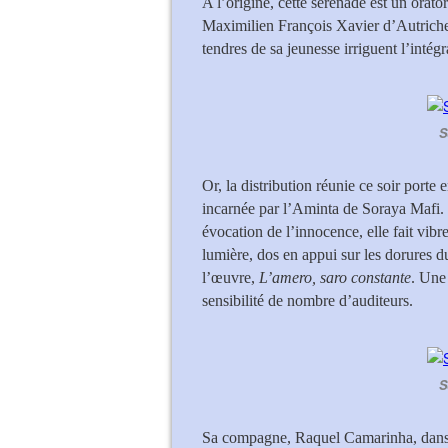
A l’origine, cette sérénade est un orat
Maximilien François Xavier d’Autriche 
tendres de sa jeunesse irriguent l’intégra
S
Or, la distribution réunie ce soir porte
incarnée par l’Aminta de Soraya Mafi. 
évocation de l’innocence, elle fait vibr
lumière, dos en appui sur les dorures du
l’œuvre,
L’amero, saro constante
. Une
sensibilité de nombre d’auditeurs.
S
Sa compagne, Raquel Camarinha, dans le