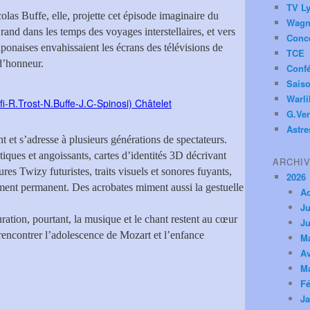
TV Ly
olas Buffe, elle, projette cet épisode imaginaire du
Wagn
nd dans les temps des voyages interstellaires, et vers
Conc
aponaises envahissaient les écrans des télévisions de
TCE
d’honneur.
Conf
Saiso
Warl
G.Ver
Astre
t et s’adresse à plusieurs générations de spectateurs.
iques et angoissants, cartes d’identités 3D décrivant
ARCHI
es Twizy futuristes, traits visuels et sonores fuyants,
2026
ment permanent. Des acrobates miment aussi la gestuelle
A
Ju
uration, pourtant, la musique et le chant restent au cœur
Ju
 rencontrer l’adolescence de Mozart et l’enfance
M
Av
M
Fé
Ja