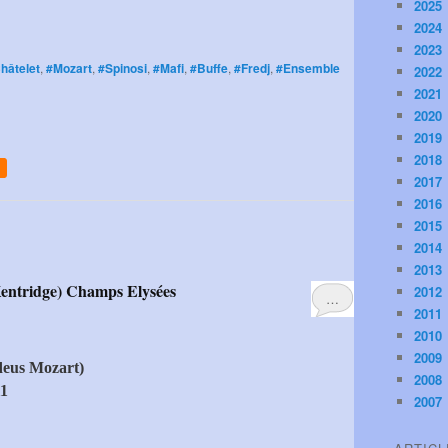
2025
2024
2023
hâtelet
,
#Mozart
,
#Spinosi
,
#Mafi
,
#Buffe
,
#Fredj
,
#Ensemble
2022
2021
2020
2019
2018
2017
2016
2015
2014
2013
Kentridge) Champs Elysées
2012
…
2011
2010
2009
deus Mozart)
2008
11
2007