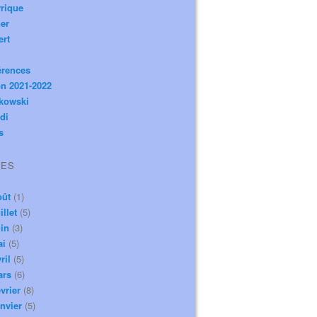
rique
er
ert
érences
n 2021-2022
ikowski
di
s
VES
oût
(1)
illet
(5)
in
(3)
ai
(5)
ril
(5)
ars
(6)
vrier
(8)
nvier
(5)