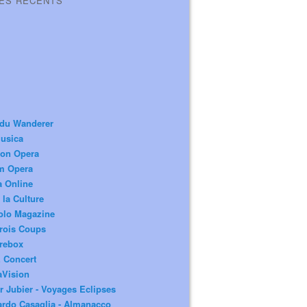
LES RÉCENTS
 du Wanderer
usica
ion Opera
m Opera
a Online
 la Culture
olo Magazine
rois Coups
rebox
 Concert
aVision
r Jubier - Voyages Eclipses
rdo Casaglia - Almanacco