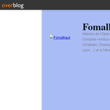
Fomal
Histoire de l'Opér
Comptes rendus de
(Châtelet, Champ
Lyon ...) et à l'é