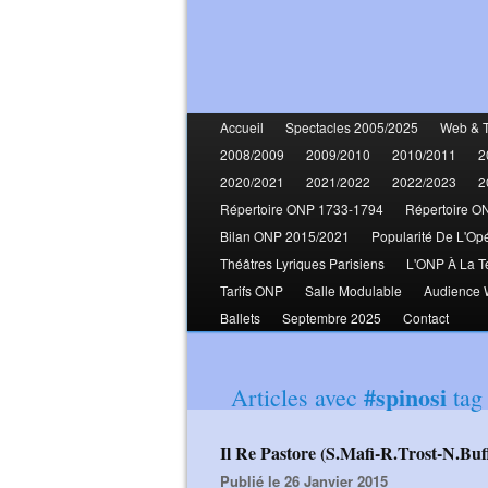
Accueil
Spectacles 2005/2025
Web & 
2008/2009
2009/2010
2010/2011
2
2020/2021
2021/2022
2022/2023
2
Répertoire ONP 1733-1794
Répertoire O
Bilan ONP 2015/2021
Popularité De L'Op
Théâtres Lyriques Parisiens
L'ONP À La T
Tarifs ONP
Salle Modulable
Audience
Ballets
Septembre 2025
Contact
#spinosi
Articles avec
tag
Il Re Pastore (S.Mafi-R.Trost-N.Buf
Publié le 26 Janvier 2015