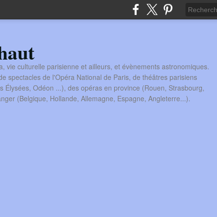
haut
a, vie culturelle parisienne et ailleurs, et évènements astronomiques.
 spectacles de l'Opéra National de Paris, de théâtres parisiens
s Élysées, Odéon ...), des opéras en province (Rouen, Strasbourg,
tranger (Belgique, Hollande, Allemagne, Espagne, Angleterre...).