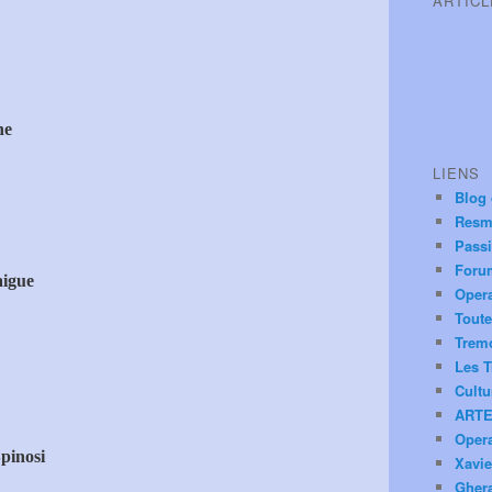
ARTIC
ne
LIENS
Blog
Resm
Pass
Foru
igue
Oper
Toute
Trem
Les T
Cultu
ARTE
Oper
pinosi
Xavie
Ghera