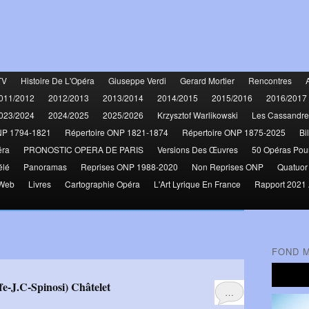
TV
Histoire De L'Opéra
Giuseppe Verdi
Gerard Mortier
Rencontres
011/2012
2012/2013
2013/2014
2014/2015
2015/2016
2016/2017
023/2024
2024/2025
2025/2026
Krzysztof Warlikowski
Les Cassandre
NP 1794-1821
Répertoire ONP 1821-1874
Répertoire ONP 1875-2025
Bi
éra
PRONOSTIC OPERA DE PARIS
Versions Des Œuvres
50 Opéras Pou
élé
Panoramas
Reprises ONP 1988-2020
Non Reprises ONP
Quatuor
 Web
Livres
Cartographie Opéra
L'Art Lyrique En France
Rapport 2021 
FOND 
fe-J.C-Spinosi) Châtelet
…