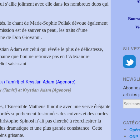
A
ui s’allie joliment avec elle dans les nombreux duos qui
Bourse
és, le chant de Marie-Sophie Pollak dévoue également
Vi
ission est de sauver sa peau, les traits d’une
line de Don Giovanni.
SUIVEZ
tian Adam est celui qui révèle le plus de délicatesse,
maine que l’on ne retrouve pas en l’Alexandre
ief saisissant.
NEWSL
Abonnez
k (Tamiri) et Krystian Adam (Agenore)
articles 
Email
s, l’Ensemble Matheus fluidifie avec une verve élégante
norités superbement fusionnées des cuivres et des cordes.
ristophe Spinosi n’ait pas cherché à réorchestrer la
CATÉG
plus dramatique et une plus grande consistance. Cette
Opér
ins grisante.
ONP