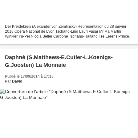
Der Kreidekreis (Alexander von Zemlinsky) Représentation du 28 janvier
2018 Opéra National de Lyon Tschang-Ling Lauri Vasar Mr Ma Martin
Winkler Yü-Pei Nicola Beller Carbone Tschang-Haitang Ilse Eerens Prince
Pao Stephan Rügamer Tschao Zachary Altman...
Daphné (S.Matthews-E.Cutler-L.Koenigs-
G.Joosten) La Monnaie
Publié le 17/09/2014 à 17:15
Par
David