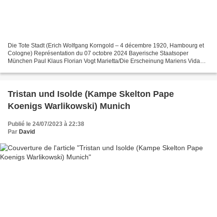
Die Tote Stadt (Erich Wolfgang Korngold – 4 décembre 1920, Hambourg et
Cologne) Représentation du 07 octobre 2024 Bayerische Staatsoper
München Paul Klaus Florian Vogt Marietta/Die Erscheinung Mariens Vida
Miknevičiūtė Frank/Fritz Sean Michael Plumb Brigitta...
Tristan und Isolde (Kampe Skelton Pape
Koenigs Warlikowski) Munich
Publié le 24/07/2023 à 22:38
Par
David