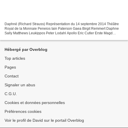
Daphné (Richard Strauss) Représentation du 14 septembre 2014 Théâtre
Royal de la Monnaie Peneios Iain Paterson Gaea Birgit Remmert Daphne
Sally Matthews Leukippos Peter Lodahl Apollo Eric Cutler Erste Magd
Tineke Van Ingelgem Zweite Magd Maria Fiselier...
Hébergé par Overblog
Top articles
Pages
Contact
Signaler un abus
C.G.U.
Cookies et données personnelles
Préférences cookies
Voir le profil de David sur le portail Overblog