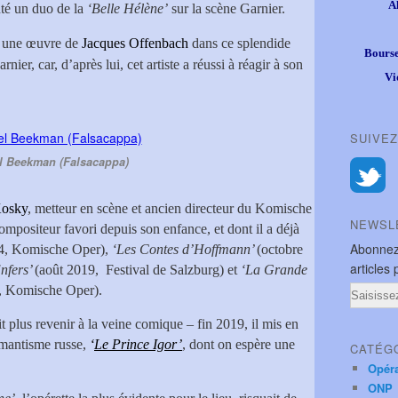
A
nté un duo de la
‘Belle Hélène’
sur la scène Garnier.
re une œuvre de
Jacques Offenbach
dans ce splendide
Bourse
ier, car, d’après lui, cet artiste a réussi à réagir à son
Vi
SUIVEZ
l Beekman (Falsacappa)
Kosky
, metteur en scène et ancien directeur du Komische
NEWSL
compositeur favori depuis son enfance, et dont il a déjà
Abonnez
14, Komische Oper),
‘Les Contes d’Hoffmann’
(octobre
articles 
nfers’
(août 2019, Festival de Salzburg) et
‘La Grande
, Komische Oper).
Email
it plus revenir à la veine comique – fin 2019, il mis en
omantisme russe,
‘
Le Prince Igor’
,
dont on espère une
CATÉG
Opér
ONP