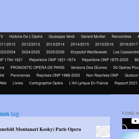
TV
Histoire De L'Opéra
Giuseppe Verdi
Gerard Mortier
Rencontres
011/2012
2012/2013
2013/2014
2014/2015
2015/2016
2016/2017
023/2024
2024/2025
2025/2026
Krzysztof Warlikowski
Les Cassandre
NP 1794-1821
Répertoire ONP 1821-1874
Répertoire ONP 1875-2025
Bi
éra
PRONOSTIC OPERA DE PARIS
Versions Des Œuvres
50 Opéras Pou
élé
Panoramas
Reprises ONP 1988-2020
Non Reprises ONP
Quatuor
 Web
Livres
Cartographie Opéra
L'Art Lyrique En France
Rapport 2021 
man
tag
FOND 
nnefeld Montanari Kosky) Paris Opera
…