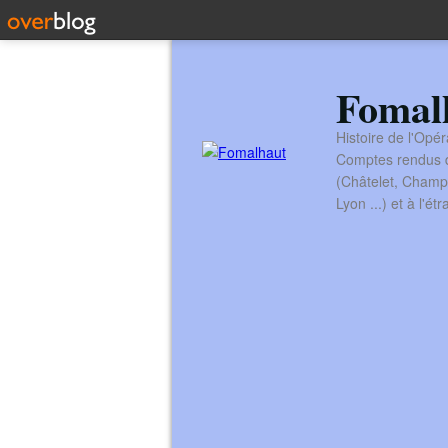
Fomal
Histoire de l'Opér
Comptes rendus de
(Châtelet, Champ
Lyon ...) et à l'é