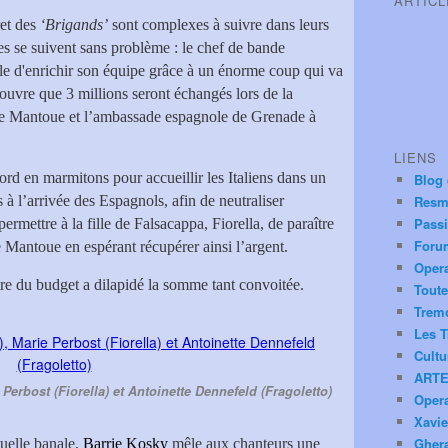
ARTIC
ret des
‘Brigands’
sont complexes à suivre dans leurs
es se suivent sans problème : le chef de bande
ille d'enrichir son équipe grâce à un énorme coup qui va
couvre que 3 millions seront échangés lors de la
 de Mantoue et l’ambassade espagnole de Grenade à
LIENS
bord en marmitons pour accueillir les Italiens dans un
Blog
 à l’arrivée des Espagnols, afin de neutraliser
Resm
Pass
ermettre à la fille de Falsacappa, Fiorella, de paraître
Foru
Mantoue en espérant récupérer ainsi l’argent.
Oper
tre du budget a dilapidé la somme tant convoitée.
Toute
Trem
Les T
Cultu
ARTE
erbost (Fiorella) et Antoinette Dennefeld (Fragoletto)
Oper
Xavie
Ghera
tuelle banale,
Barrie Kosky
mêle aux chanteurs une