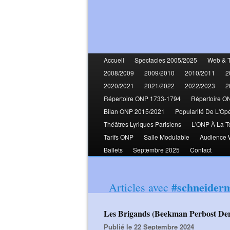
Accueil
Spectacles 2005/2025
Web & 
2008/2009
2009/2010
2010/2011
2
2020/2021
2021/2022
2022/2023
2
Répertoire ONP 1733-1794
Répertoire O
Bilan ONP 2015/2021
Popularité De L'Op
Théâtres Lyriques Parisiens
L'ONP À La T
Tarifs ONP
Salle Modulable
Audience
Ballets
Septembre 2025
Contact
#schneider
Articles avec
Les Brigands (Beekman Perbost De
Publié le 22 Septembre 2024