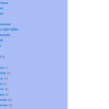
rique
er
ert
érences
n 2021-2022
ikowski
di
s
VES
oût
(1)
illet
(5)
in
(3)
ai
(5)
ril
(5)
ars
(6)
vrier
(8)
nvier
(5)