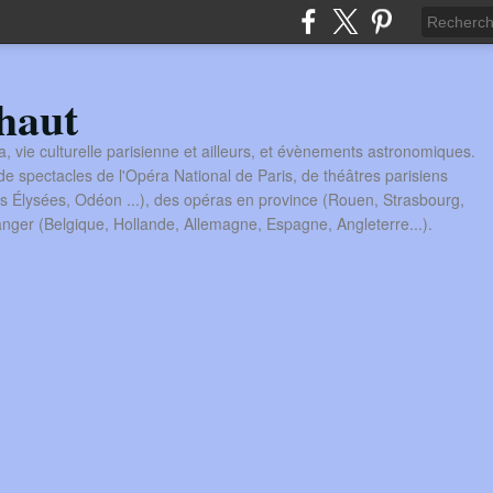
haut
a, vie culturelle parisienne et ailleurs, et évènements astronomiques.
 spectacles de l'Opéra National de Paris, de théâtres parisiens
s Élysées, Odéon ...), des opéras en province (Rouen, Strasbourg,
tranger (Belgique, Hollande, Allemagne, Espagne, Angleterre...).