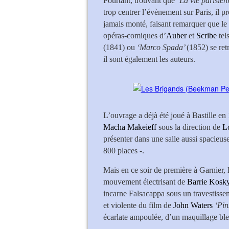
Pourtant, trouvant que ‘
La vie parisien
trop centrer l’évènement sur Paris, il p
jamais monté, faisant remarquer que le
opéras-comiques d’
Auber
et
Scribe
tel
(1841) ou
‘Marco Spada’
(1852) se ret
il sont également les auteurs.
L’ouvrage a déjà été joué à Bastille e
Macha Makeieff
sous la direction de
L
présenter dans une salle aussi spacieuse
800 places -.
Mais en ce soir de première à Garnier, 
mouvement électrisant de
Barrie Kosk
incarne Falsacappa sous un travestis
et violente du film de
John Waters
‘Pin
écarlate ampoulée, d’un maquillage bleu