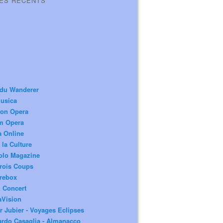
LES RÉCENTS
 du Wanderer
usica
ion Opera
m Opera
a Online
 la Culture
olo Magazine
rois Coups
rebox
 Concert
aVision
r Jubier - Voyages Eclipses
rdo Casaglia - Almanacco