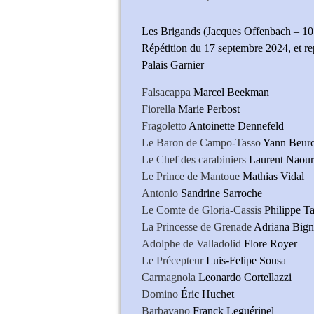
Les Brigands (Jacques Offenbach – 10 
Répétition du 17 septembre 2024, et re
Palais Garnier
Falsacappa
Marcel Beekman
Fiorella
Marie Perbost
Fragoletto
Antoinette Dennefeld
Le Baron de Campo-Tasso
Yann Beur
Le Chef des carabiniers
Laurent Naour
Le Prince de Mantoue
Mathias Vidal
Antonio
Sandrine Sarroche
Le Comte de Gloria-Cassis
Philippe Ta
La Princesse de Grenade
Adriana Bign
Adolphe de Valladolid
Flore Royer
Le Précepteur
Luis-Felipe Sousa
Carmagnola
Leonardo Cortellazzi
Domino
Éric Huchet
Barbavano
Franck Leguérinel