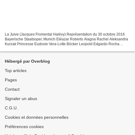
La Juive (Jacques Fromental Halévy) Représentation du 30 octobre 2016
Bayerische Staatsoper, Munich Eléazar Roberto Alagna Rachel Aleksandra
Kurzak Princesse Eudoxie Vera-Lotte Böcker Leopold Edgardo Rocha
Cardinal Brogni Ante Jerkunica Ruggiero Johannes...
Hébergé par Overblog
Top articles
Pages
Contact
Signaler un abus
C.G.U.
Cookies et données personnelles
Préférences cookies