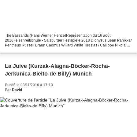
The Bassarids (Hans Werner Henze)Représentation du 16 août
2018Felsenreitschule - Salzburger Festspiele 2018 Dionysus Sean Panikkar
Pentheus Russell Braun Cadmus Willard White Tiresias / Calliope Nikolai
Schukoff Captain / Adonis Károly Szemerédy Agave...
La Juive (Kurzak-Alagna-Böcker-Rocha-
Jerkunica-Bieito-de Billy) Munich
Publié le 03/11/2016 à 17:10
Par
David