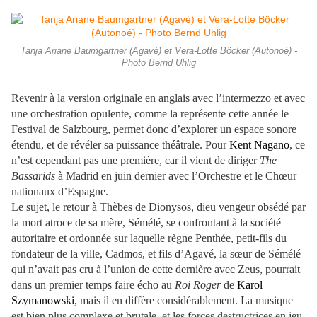
Tanja Ariane Baumgartner (Agavé) et Vera-Lotte Böcker (Autonoé) -
Photo Bernd Uhlig
Revenir à la version originale en anglais avec l’intermezzo et avec
une orchestration opulente, comme la représente cette année le
Festival de Salzbourg, permet donc d’explorer un espace sonore
étendu, et de révéler sa puissance théâtrale. Pour
Kent Nagano
, ce
n’est cependant pas une première, car il vient de diriger
The
Bassarids
à Madrid en juin dernier avec l’Orchestre et le Chœur
nationaux d’Espagne.
Le sujet, le retour à Thèbes de Dionysos, dieu vengeur obsédé par
la mort atroce de sa mère, Sémélé, se confrontant à la société
autoritaire et ordonnée sur laquelle règne Penthée, petit-fils du
fondateur de la ville, Cadmos, et fils d’Agavé, la sœur de Sémélé
qui n’avait pas cru à l’union de cette dernière avec Zeus, pourrait
dans un premier temps faire écho au
Roi Roger
de
Karol
Szymanowski
, mais il en diffère considérablement. La musique
est bien plus complexe et brutale, et les forces destructrices en jeu