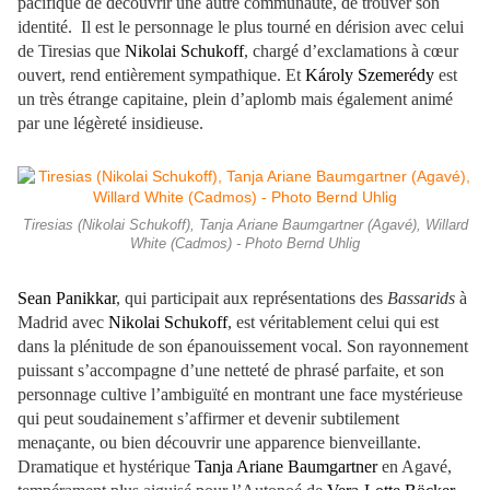
pacifique de découvrir une autre communauté, de trouver son
identité. Il est le personnage le plus tourné en dérision avec celui
de Tiresias que
Nikolai Schukoff
, chargé d’exclamations à cœur
ouvert, rend entièrement sympathique. Et
Károly Szemerédy
est
un très étrange capitaine, plein d’aplomb mais également animé
par une légèreté insidieuse.
Tiresias (Nikolai Schukoff), Tanja Ariane Baumgartner (Agavé), Willard
White (Cadmos) - Photo Bernd Uhlig
Sean Panikkar
, qui participait aux représentations des
Bassarids
à
Madrid avec
Nikolai Schukoff
, est véritablement celui qui est
dans la plénitude de son épanouissement vocal. Son rayonnement
puissant s’accompagne d’une netteté de phrasé parfaite, et son
personnage cultive l’ambiguïté en montrant une face mystérieuse
qui peut soudainement s’affirmer et devenir subtilement
menaçante, ou bien découvrir une apparence bienveillante.
Dramatique et hystérique
Tanja Ariane Baumgartner
en Agavé,