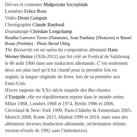
Décors et costumes
Małgorzata Szczęśniak
Lumières
Felice Ross
Vidéo
Denis Guéguin
Chorégraphie
Claude Bardouil
Dramaturgie
Christian Longchamp
Rosalba Guerrero Torres (Danseuse), Sean Panikkar (Dionysos) et Russel
Braun (Penthée) - Photo Bernd Uhlig
The Bassarids
est un opéra du compositeur allemand
Hans
Werner Henze
(1926-2012) qui fut créé au Festival de Salzbourg
le 06 août 1966 dans une traduction allemande. C’est seulement
deux ans plus tard qu’il fut chanté pour la première fois en
anglais, la langue originale du livret, lors de sa première aux
Etats-Unis.
Œuvre majeure du XXe siècle inspirée des
Bacchantes
d’
Euripide
, elle est régulièrement reprise dans le monde entier,
Milan 1968, Londres 1968 et 1974, Berlin 1986 et 2006,
Cleveland & New-York 1990, Paris-Châtelet & Amsterdam 2005,
Munich 2008, Rome 2015, Madrid 1999 et 2018, mais sous des
altérations diverses (traduction allemande, orchestration réduite,
version révisée de 1992 sans l’intermezzo).