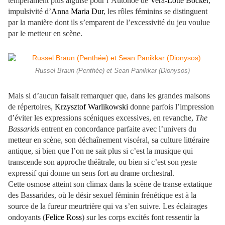
tempérament plus aiguisé pour l’Autonoé de
Vera-Lotte Böcker
,
impulsivité d’
Anna Maria Dur
, les rôles féminins se distinguent
par la manière dont ils s’emparent de l’excessivité du jeu voulue
par le metteur en scène.
Russel Braun (Penthée) et Sean Panikkar (Dionysos)
Mais si d’aucun faisait remarquer que, dans les grandes maisons
de répertoires,
Krzysztof Warlikowski
donne parfois l’impression
d’éviter les expressions scéniques excessives, en revanche,
The
Bassarids
entrent en concordance parfaite avec l’univers du
metteur en scène, son déchaînement viscéral, sa culture littéraire
antique, si bien que l’on ne sait plus si c’est la musique qui
transcende son approche théâtrale, ou bien si c’est son geste
expressif qui donne un sens fort au drame orchestral.
Cette osmose atteint son climax dans la scène de transe extatique
des Bassarides, où le désir sexuel féminin frénétique est à la
source de la fureur meurtrière qui va s’en suivre. Les éclairages
ondoyants (
Felice Ross
) sur les corps excités font ressentir la