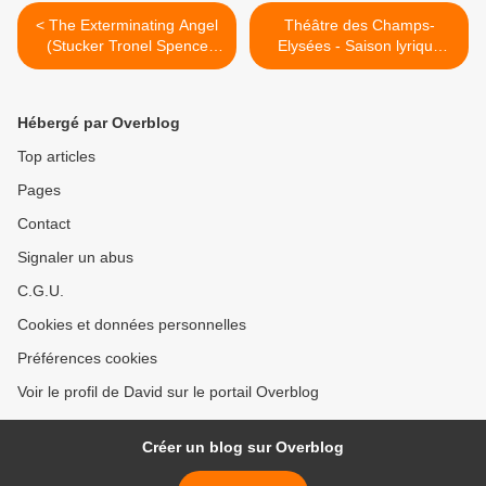
< The Exterminating Angel
Théâtre des Champs-
(Stucker Tronel Spence
Elysées - Saison lyrique
Adès Bieito) Opéra de Paris
2024 / 2025 >
Hébergé par Overblog
Top articles
Pages
Contact
Signaler un abus
C.G.U.
Cookies et données personnelles
Préférences cookies
Voir le profil de David sur le portail Overblog
Créer un blog sur Overblog