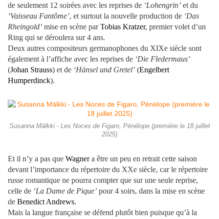
de seulement 12 soirées avec les reprises de
‘Lohengrin’
et du
‘Vaisseau Fantôme’
, et surtout la nouvelle production de
‘Das
Rheingold’
mise en scène par
Tobias Kratzer
, premier volet d’un
Ring qui se déroulera sur 4 ans.
Deux autres compositeurs germanophones du XIXe siècle sont
également à l’affiche avec les reprises de
‘Die Fledermaus’
(
Johan Strauss
) et de
‘Hänsel und Gretel’
(
Engelbert
Humperdinck
).
Susanna Mälkki - Les Noces de Figaro, Pénélope (première le 18 juillet
2025)
Et il n’y a pas que
Wagner
a être un peu en retrait cette saison
devant l’importance du répertoire du XXe siècle, car le répertoire
russe romantique ne pourra compter que sur une seule reprise,
celle de
‘La Dame de Pique’
pour 4 soirs, dans la mise en scène
de
Benedict Andrews
.
Mais la langue française se défend plutôt bien puisque qu’à la