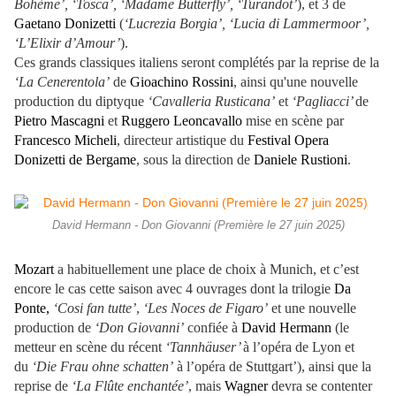
Bohème’, ‘Tosca’, ‘Madame Butterfly’, ‘Turandot’
), et 3 de
Gaetano Donizetti
(
‘Lucrezia Borgia’, ‘Lucia di Lammermoor’,
‘L’Elixir d’Amour’
).
Ces grands classiques italiens seront complétés par la reprise de la
‘La Cenerentola’
de
Gioachino Rossini
, ainsi qu'une nouvelle
production du diptyque
‘Cavalleria Rusticana’
et
‘Pagliacci’
de
Pietro Mascagni
et
Ruggero Leoncavallo
mise en scène par
Francesco Micheli
, directeur artistique du
Festival Opera
Donizetti de Bergame
, sous la direction de
Daniele Rustioni
.
David Hermann - Don Giovanni (Première le 27 juin 2025)
Mozart
a habituellement une place de choix à Munich, et c’est
encore le cas cette saison avec 4 ouvrages dont la trilogie
Da
Ponte,
‘Cosi fan tutte’
,
‘Les Noces de Figaro’
et une nouvelle
production de
‘Don Giovanni’
confiée à
David Hermann
(le
metteur en scène du récent
‘Tannhäuser’
à l’opéra de Lyon et
du
‘Die Frau ohne schatten’
à l’opéra de Stuttgart’), ainsi que la
reprise de
‘La Flûte enchantée’
, mais
Wagner
devra se contenter