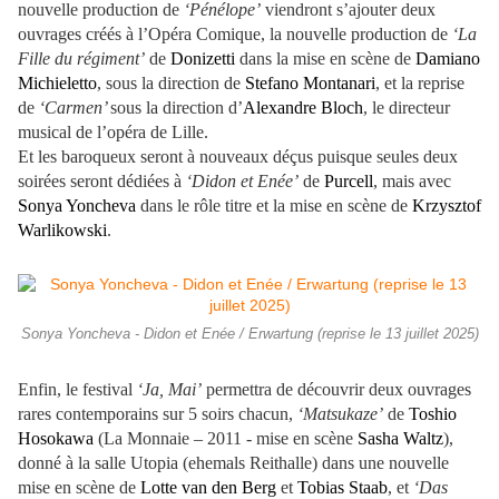
nouvelle production de
‘Pénélope’
viendront s’ajouter deux
ouvrages créés à l’Opéra Comique, la nouvelle production de
‘La
Fille du régiment’
de
Donizetti
dans la mise en scène de
Damiano
Michieletto
, sous la direction de
Stefano Montanari
, et la reprise
de
‘Carmen’
sous la direction d’
Alexandre Bloch
, le directeur
musical de l’opéra de Lille.
Et les baroqueux seront à nouveaux déçus puisque seules deux
soirées seront dédiées à
‘Didon et Enée’
de
Purcell
, mais avec
Sonya Yoncheva
dans le rôle titre et la mise en scène de
Krzysztof
Warlikowski
.
Sonya Yoncheva - Didon et Enée / Erwartung (reprise le 13 juillet 2025)
Enfin, le festival
‘Ja, Mai’
permettra de découvrir deux ouvrages
rares contemporains sur 5 soirs chacun,
‘Matsukaze’
de
Toshio
Hosokawa
(La Monnaie – 2011 - mise en scène
Sasha Waltz
),
donné à la salle Utopia (ehemals Reithalle) dans une nouvelle
mise en scène de
Lotte van den Berg
et
Tobias Staab
, et
‘Das