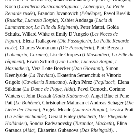
Koch
(
Cavalleria Rusticana/Pagliacci, Lohengrin, La Petite
Renarde rusée
),
Brandon Jovanovich
(
Pénélope
),
Pavol Breslik
(
Rusalka, Lucrezia Borgia
),
Xabier Anduaga
(
Lucia di
Lammermoor, La Fille du Régiment
),
Peter Mattei, Golda
Schultz, Willard White
et
Emily D’Angelo
(
Les Noces de
Figaro
),
Elena Tsallagova
(Die Passagierin, La Petite Renarde
rusée
),
Charles Workmann
(Die Passagierin
)
,
Piotr Beczala
(
Lohengrin, Carmen
),
Lisette Oropesa
(
I Masnadieri, La Fille du
régiment
),
Erwin Schrott
(
Don Carlo, Lucrezia Borgia, I
Masnadieri
),
Vera-Lotte Boecker
(
Don Giovanni
),
Simon
Keenlyside
(
La Traviata
),
Ekaterina Semenchuk
et
Vittorio
Grigolo
(
Cavalleria Rusticana
),
Ailyn Pérez
(
Pagliacci
),
Elena
Stikhina
(
La Dame de Pique, Aida
),
Pavel Cernoch, Corinne
Winters
et
John Daszak
(
Katia Kabanova
),
Angel Blue
et
Pene
Pati
(
La Bohème
),
Christopher Maltman
et
Andreas Schager
(
Die
Liebe der Danae
),
Angela Meade
(
Lucrezia Borgia
),
Jessica Pratt
(
La Flûte enchantée
),
Gerald Finley
(
Macbeth, Der Fliegende
Holländer
),
Sondra Radvanovsky
(
Turandot, Macbeth
),
Elina
Garanca
(
Aida
),
Ekaterina Gubanova
(
Das Rheingold
)…