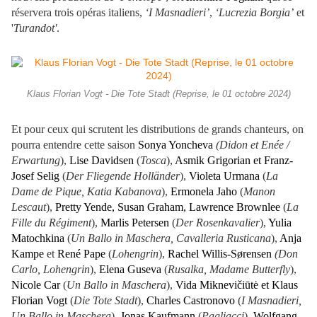
réservera trois opéras italiens,
‘I Masnadieri’
,
‘Lucrezia Borgia’
et
'
Turandot'
.
Klaus Florian Vogt - Die Tote Stadt (Reprise, le 01 octobre 2024)
Et pour ceux qui scrutent les distributions de grands chanteurs, on
pourra entendre cette saison
Sonya Yoncheva
(Didon et Enée /
Erwartung
),
Lise Davidsen
(
Tosca
),
Asmik Grigorian et Franz-
Josef Selig
(
Der Fliegende Holländer
),
Violeta Urmana
(
La
Dame de Pique, Katia Kabanova
),
Ermonela Jaho
(
Manon
Lescaut
),
Pretty Yende, Susan Graham,
Lawrence Brownlee
(
La
Fille du Régiment
),
Marlis Petersen
(
Der Rosenkavalier
),
Yulia
Matochkina
(
Un Ballo in Maschera, Cavalleria Rusticana
),
Anja
Kampe
et
René Pape
(
Lohengrin
),
Rachel Willis-Sørensen
(Don
Carlo, Lohengrin
),
Elena Guseva
(
Rusalka, Madame Butterfly
),
Nicole Car
(
Un Ballo in Maschera
),
Vida Miknevičiūtė et Klaus
Florian Vogt
(
Die Tote Stadt
),
Charles Castronovo
(
I Masnadieri,
Un Ballo in Maschera
),
Jonas Kaufmann
(
Pagliacci
),
Wolfgang