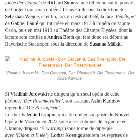
Liebe der Danae’
de
Richard Strauss
, une réflexion sur le pouvoir
de l’argent qui sera confiée à
Claus Guth
sous la direction de
Sebastian Weigle
, et enfin, lors du festival d’été, la rare
‘Pénélope’
de
Gabriel Fauré
qui fut créée en mars 1913 à l’opéra de Monte-
Carlo, puis en mai 1913 au Théâtre des Champs-Élysées, dont la
lecture sera confiée à
Andrea Breth
qui fera donc ses débuts au
Bayerische Staatsoper, sous la direction de
Susanna Mälkki
.
Vladimir Jurowski - Don Giovanni, Das Rheingold, Die Fledermaus, Der
Rosenkavalier
Si
Vladimir Jurowski
ne dirigera qu’un seul opéra de cette
période,
‘Der Rosenkavalier’
, son assistant
Azim Karimov
reprendra
‘Die Passagierin’.
Le chef
Valentin Uryupin
, qui a du quitter son poste du Nouvel
Opéra de Moscou en 2022 suite à ses critiques de la guerre en
Ukraine, dirigera
‘Erwartung’
(sous forme de diptyque
avec
‘Didon et Enée’
),
Lothar Koenigs
assurera les reprises de