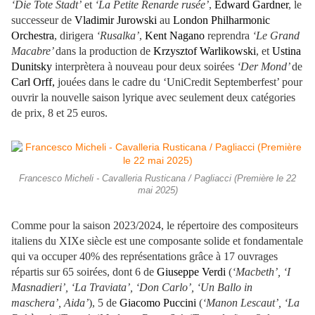
‘Die Tote Stadt’
et
‘La Petite Renarde rusée’
,
Edward Gardner
, le
successeur de
Vladimir Jurowski
au
London Philharmonic
Orchestra
, dirigera
‘Rusalka’
,
Kent Nagano
reprendra
‘Le Grand
Macabre’
dans la production de
Krzysztof Warlikowski
, et
Ustina
Dunitsky
interprètera à nouveau pour deux soirées
‘Der Mond’
de
Carl Orff,
jouées dans le cadre du ‘UniCredit Septemberfest’ pour
ouvrir la nouvelle saison lyrique avec seulement deux catégories
de prix, 8 et 25 euros.
Francesco Micheli - Cavalleria Rusticana / Pagliacci (Première le 22
mai 2025)
Comme pour la saison 2023/2024, le répertoire des compositeurs
italiens du XIXe siècle est une composante solide et fondamentale
qui va occuper 40% des représentations grâce à 17 ouvrages
répartis sur 65 soirées, dont 6 de
Giuseppe Verdi
(
‘Macbeth’, ‘I
Masnadieri’, ‘La Traviata’, ‘Don Carlo’, ‘Un Ballo in
maschera’, Aida’
), 5 de
Giacomo Puccini
(
‘Manon Lescaut’, ‘La