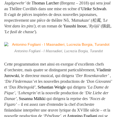
Jagdgewehr’
de
Thomas Larcher
(Bregenz – 2018) qui sera joué
au Théâtre Cuvilliés dans une mise en scène d’
Ulrike Schwab
.
Il s'agit de pièces inspirées de deux nouvelles japonaises,
respectivement une pièce de théâtre Nô,
'Matsukaze' (松風, 'Le
Vent dans les pins')
, et un roman de
Yasushi Inoue,
'
Ryōjū'
(猟銃,
'Le fusil de chasse'
).
Antonino Fogliani - I Masnadieri, Lucrezia Borgia, Turandot
Cette programmation met ainsi en exergue d’excellents chefs
d’orchestre, mais quatre se distinguent particulièrement,
Vladimir
Jurowski
, le directeur musical, qui dirigera
‘Der Rosenkavalier’
,
‘Die Fledermaus’
et les nouvelles productions de
‘Don Giovanni’
et
‘Das Rheingold’
,
Sebastian Weigle
qui dirigera
‘La Dame de
Pique’
,
‘Lohengrin’
et la nouvelle production de
‘Die Liebe der
Danae’
,
Susanna Mälkki
qui dirigera la reprise des
‘Noces de
Figaro’
– il est assez rare d'entendre la chef d'orchestre
finlandaise interpréter une œuvre lyrique du XVIIIe siècle – et la
nouvelle production de
‘Pénélope’
, et
Antonino Fogliani
qui se