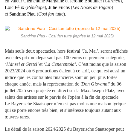
en valeur
Clémentine Margaine
et
Jérôme Boutillier
(
Carmen
),
Loïc Félix
(
Pénélope
),
Julie Fuchs
(
Les Noces de Figaro
)
et
Sandrine Piau
(
Cosi fan tutte
).
Sandrine Piau - Cosi fan tutte (reprise le 12 mai 2025)
Mais seuls deux spectacles, hors festival ‘Ja, Mai’, seront affichés
avec des prix ne dépassant pas 100 euros en première catégorie,
‘Hänsel et Gretel’
et
‘La Cenerentola’
. C’est moins que la saison
2023/2024 où 6 productions étaient à ce tarif, ce qui est aussi un
indice que les contraintes financières sont un peu plus fortes
chaque année, mais la représentation de
'Don Giovanni'
du 06
juillet 2025 sera projetée en direct sur la Max-Joseph Platz, avec
saluts des artistes sur le parvis de l'opéra à la fin du spectacle.
Le Bayerische Staatsoper n’en est pas moins une maison lyrique
qui se porte encore très bien, et s’intéresse toujours autant aux
œuvres rares.
Le détail de la saison 2024/2025 du Bayerische Staatsoper peut