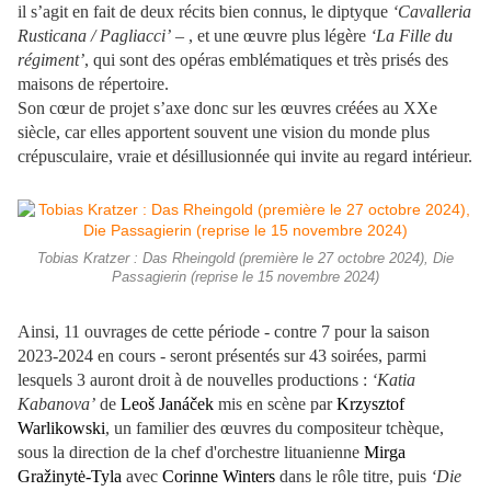
il s’agit en fait de deux récits bien connus, le diptyque
‘Cavalleria
Rusticana / Pagliacci’
– , et une œuvre plus légère
‘La Fille du
régiment’
, qui sont des opéras emblématiques et très prisés des
maisons de répertoire.
Son cœur de projet s’axe donc sur les œuvres créées au XXe
siècle, car elles apportent souvent une vision du monde plus
crépusculaire, vraie et désillusionnée qui invite au regard intérieur.
Tobias Kratzer : Das Rheingold (première le 27 octobre 2024), Die
Passagierin (reprise le 15 novembre 2024)
Ainsi, 11 ouvrages de cette période - contre 7 pour la saison
2023-2024 en cours - seront présentés sur 43 soirées, parmi
lesquels 3 auront droit à de nouvelles productions :
‘Katia
Kabanova’
de
Leoš Janáček
mis en scène par
Krzysztof
Warlikowski
, un familier des œuvres du compositeur tchèque,
sous la direction de la chef d'orchestre lituanienne
Mirga
Gražinytė-Tyla
avec
Corinne Winters
dans le rôle titre, puis
‘Die