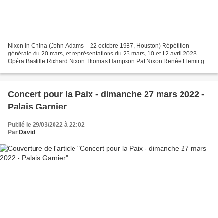
Nixon in China (John Adams – 22 octobre 1987, Houston) Répétition
générale du 20 mars, et représentations du 25 mars, 10 et 12 avril 2023
Opéra Bastille Richard Nixon Thomas Hampson Pat Nixon Renée Fleming
Zhou Enlai Xiaomeng Zhang Mao-Zedong John Matthew...
Concert pour la Paix - dimanche 27 mars 2022 -
Palais Garnier
Publié le 29/03/2022 à 22:02
Par
David