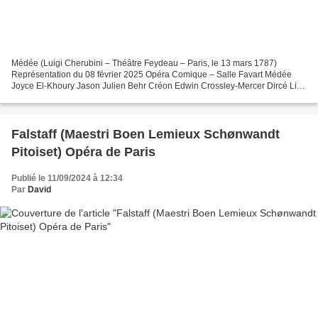
Médée (Luigi Cherubini – Théâtre Feydeau – Paris, le 13 mars 1787)
Représentation du 08 février 2025 Opéra Comique – Salle Favart Médée
Joyce El-Khoury Jason Julien Behr Créon Edwin Crossley-Mercer Dircé Lila
Dufy Néris Marie-Andrée Bouchard-Lesieur Première...
Falstaff (Maestri Boen Lemieux Schønwandt
Pitoiset) Opéra de Paris
Publié le 11/09/2024 à 12:34
Par
David