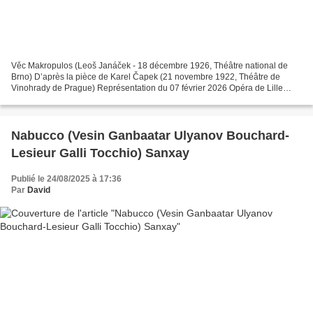
Věc Makropulos (Leoš Janáček - 18 décembre 1926, Théâtre national de
Brno) D’après la pièce de Karel Čapek (21 novembre 1922, Théâtre de
Vinohrady de Prague) Représentation du 07 février 2026 Opéra de Lille
Emilia Marty Aušrinė Stundytė Albert Gregor...
Nabucco (Vesin Ganbaatar Ulyanov Bouchard-
Lesieur Galli Tocchio) Sanxay
Publié le 24/08/2025 à 17:36
Par
David