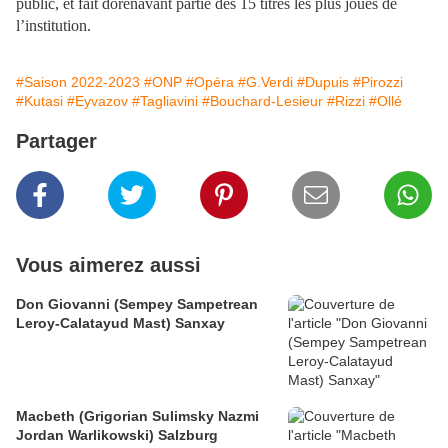
public, et fait dorénavant partie des 15 titres les plus joués de
l’institution.
#Saison 2022-2023
#ONP
#Opéra
#G.Verdi
#Dupuis
#Pirozzi
#Kutasi
#Eyvazov
#Tagliavini
#Bouchard-Lesieur
#Rizzi
#Ollé
Partager
Vous aimerez aussi
Don Giovanni (Sempey Sampetrean
Leroy-Calatayud Mast) Sanxay
Macbeth (Grigorian Sulimsky Nazmi
Jordan Warlikowski) Salzburg