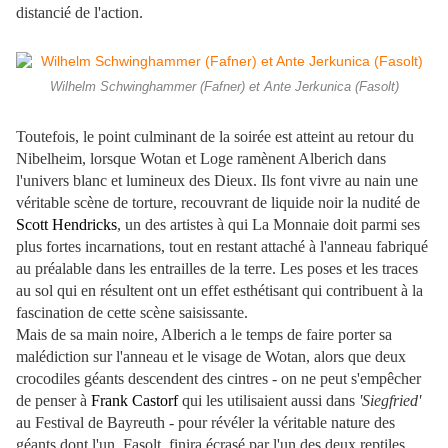
distancié de l'action.
Wilhelm Schwinghammer (Fafner) et Ante Jerkunica (Fasolt)
Toutefois, le point culminant de la soirée est atteint au retour du
Nibelheim, lorsque Wotan et Loge ramènent Alberich dans
l'univers blanc et lumineux des Dieux. Ils font vivre au nain une
véritable scène de torture, recouvrant de liquide noir la nudité de
Scott Hendricks
, un des artistes à qui La Monnaie doit parmi ses
plus fortes incarnations, tout en restant attaché à l'anneau fabriqué
au préalable dans les entrailles de la terre. Les poses et les traces
au sol qui en résultent ont un effet esthétisant qui contribuent à la
fascination de cette scène saisissante.
Mais de sa main noire, Alberich a le temps de faire porter sa
malédiction sur l'anneau et le visage de Wotan, alors que deux
crocodiles géants descendent des cintres - on ne peut s'empêcher
de penser à
Frank Castorf
qui les utilisaient aussi dans
'Siegfried'
au Festival de Bayreuth - pour révéler la véritable nature des
géants dont l'un, Fasolt, finira écrasé par l'un des deux reptiles.