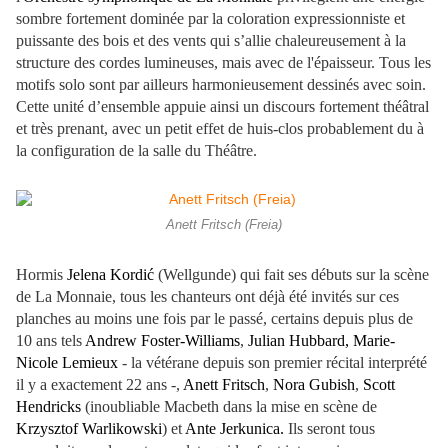
sombre fortement dominée par la coloration expressionniste et
puissante des bois et des vents qui s’allie chaleureusement à la
structure des cordes lumineuses, mais avec de l'épaisseur. Tous les
motifs solo sont par ailleurs harmonieusement dessinés avec soin.
Cette unité d’ensemble appuie ainsi un discours fortement théâtral
et très prenant, avec un petit effet de huis-clos probablement du à
la configuration de la salle du Théâtre.
Anett Fritsch (Freia)
Hormis
Jelena Kordić
(Wellgunde) qui fait ses débuts sur la scène
de La Monnaie, tous les chanteurs ont déjà été invités sur ces
planches au moins une fois par le passé, certains depuis plus de
10 ans tels
Andrew Foster-Williams
,
Julian Hubbard,
Marie-
Nicole Lemieux
- la vétérane depuis son premier récital interprété
il y a exactement 22 ans -,
Anett Fritsch
,
Nora Gubish
,
Scott
Hendricks
(inoubliable Macbeth dans la mise en scène de
Krzysztof Warlikowski
) et
Ante Jerkunica.
Ils seront tous