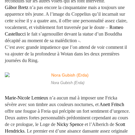
reconduits sur les autres volets qui les font intervenir.
Gábor Bretz
n’a pas encore la cinquantaine mais a toujours une
apparence très jeune. A l’image du Coppelius qu’il incarnait sur
cette scène il y a quatre ans, il offre une personnalité assez claire,
vocalement, et visiblement fort traversée par le doute –
Romeo
Castellucci
le fait s’agenouiller devant la statue d’un Bouddha
décapité au moment de sa malédiction -.
C’est avec grande impatience que l’on attend de voir comment il
va ajouter de la profondeur à Wotan dans les deux premières
journées du Ring.
Nora Gubish (Erda)
Marie-Nicole Lemieux
n’a aucun mal à imposer une Fricka
sévère avec son timbre aux couleurs nocturnes, et
Anett Fritsch
offre une fougue à Freia qui précipite un fort sentiment d’urgence.
Deux autres fortes personnalités prédominent cependant au cours
de ce prologue, le Loge de
Nicky Spence
et l’Alberich de
Scott
Hendricks
. Le premier est d’une aisance dansante assez originale