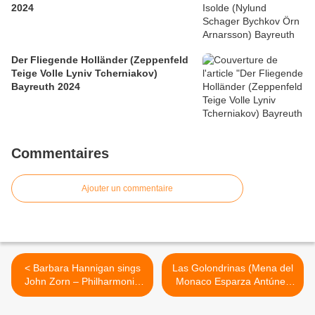
2024
Der Fliegende Holländer (Zeppenfeld
Teige Volle Lyniv Tcherniakov)
Bayreuth 2024
Commentaires
Ajouter un commentaire
< Barbara Hannigan sings
Las Golondrinas (Mena del
John Zorn – Philharmonie
Monaco Esparza Antúnez
de Paris
San Martín) Teatro La
Zarzuela >