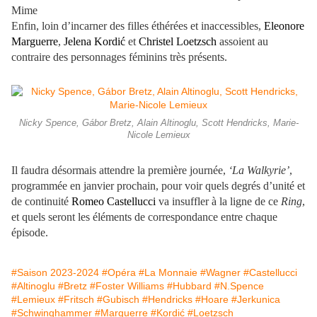
Mime
Enfin, loin d’incarner des filles éthérées et inaccessibles,
Eleonore
Marguerre
,
Jelena Kordić
et
Christel Loetzsch
assoient au
contraire des personnages féminins très présents.
Nicky Spence, Gábor Bretz, Alain Altinoglu, Scott Hendricks, Marie-
Nicole Lemieux
Il faudra désormais attendre la première journée,
‘La Walkyrie’
,
programmée en janvier prochain, pour voir quels degrés d’unité et
de continuité
Romeo Castellucci
va insuffler à la ligne de ce
Ring
,
et quels seront les éléments de correspondance entre chaque
épisode.
#Saison 2023-2024
#Opéra
#La Monnaie
#Wagner
#Castellucci
#Altinoglu
#Bretz
#Foster Williams
#Hubbard
#N.Spence
#Lemieux
#Fritsch
#Gubisch
#Hendricks
#Hoare
#Jerkunica
#Schwinghammer
#Marguerre
#Kordić
#Loetzsch