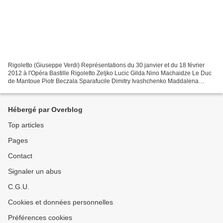
Rigoletto (Giuseppe Verdi) Représentations du 30 janvier et du 18 février
2012 à l'Opéra Bastille Rigoletto Zeljko Lucic Gilda Nino Machaidze Le Duc
de Mantoue Piotr Beczala Sparafucile Dimitry Ivashchenko Maddalena
Laura Brioli Giovanna Cornelia Oncioiu...
Hébergé par Overblog
Top articles
Pages
Contact
Signaler un abus
C.G.U.
Cookies et données personnelles
Préférences cookies