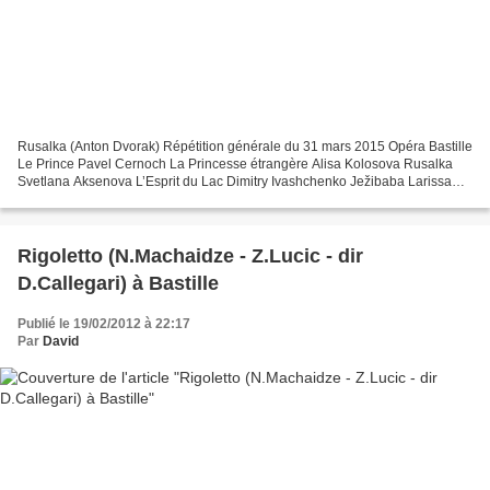
Rusalka (Anton Dvorak) Répétition générale du 31 mars 2015 Opéra Bastille
Le Prince Pavel Cernoch La Princesse étrangère Alisa Kolosova Rusalka
Svetlana Aksenova L’Esprit du Lac Dimitry Ivashchenko Ježibaba Larissa
Diadkova Le Garde-forestier Igor Gnidii...
Rigoletto (N.Machaidze - Z.Lucic - dir
D.Callegari) à Bastille
Publié le 19/02/2012 à 22:17
Par
David