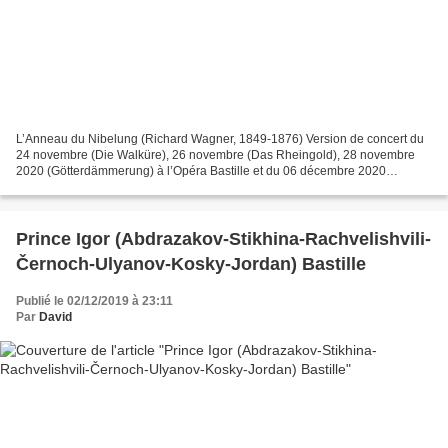
L’Anneau du Nibelung (Richard Wagner, 1849-1876) Version de concert du
24 novembre (Die Walküre), 26 novembre (Das Rheingold), 28 novembre
2020 (Götterdämmerung) à l’Opéra Bastille et du 06 décembre 2020
(Siegfried) à l’auditorium de Radio France, diffusée...
Prince Igor (Abdrazakov-Stikhina-Rachvelishvili-
Černoch-Ulyanov-Kosky-Jordan) Bastille
Publié le 02/12/2019 à 23:11
Par
David