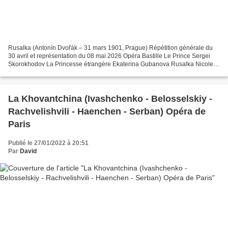
Rusalka (Antonín Dvořák – 31 mars 1901, Prague) Répétition générale du
30 avril et représentation du 08 mai 2026 Opéra Bastille Le Prince Sergei
Skorokhodov La Princesse étrangère Ekaterina Gubanova Rusalka Nicole
Car L'Esprit du lac Dimitry Ivashchenko...
La Khovantchina (Ivashchenko - Belosselskiy -
Rachvelishvili - Haenchen - Serban) Opéra de
Paris
Publié le 27/01/2022 à 20:51
Par
David