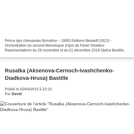
Prince Igor (Alexandre Borodine – 1890) Editions Belaieff (1923) -
Orchestration du second Monologue d’Igor de Pavel Smelkov
Représentations du 28 novembre et du 01 décembre 2019 Opéra Bastille
Prince Igor Ildar Abdrazakov Iaroslavna Elena Stikhina Vladimir...
Rusalka (Aksenova-Cernoch-Ivashchenko-
Diadkova-Hrusa) Bastille
Publié le 02/04/2015 à 22:15
Par
David