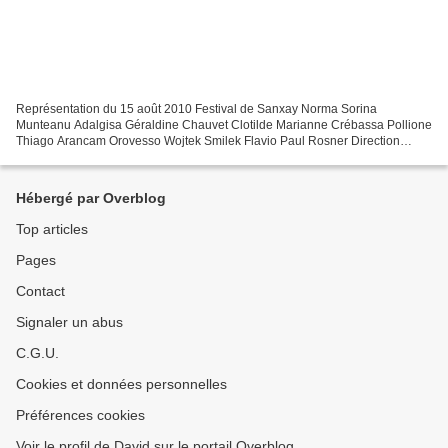
Représentation du 15 août 2010 Festival de Sanxay Norma Sorina
Munteanu Adalgisa Géraldine Chauvet Clotilde Marianne Crébassa Pollione
Thiago Arancam Orovesso Wojtek Smilek Flavio Paul Rosner Direction
musicale Didier Lucchesi Mise en scène Jack Gervais...
Hébergé par Overblog
Top articles
Pages
Contact
Signaler un abus
C.G.U.
Cookies et données personnelles
Préférences cookies
Voir le profil de David sur le portail Overblog