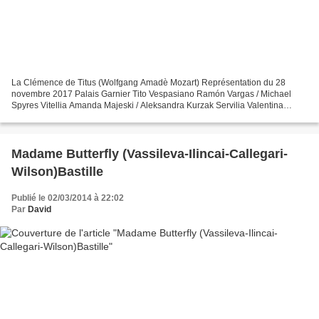
La Clémence de Titus (Wolfgang Amadè Mozart) Représentation du 28
novembre 2017 Palais Garnier Tito Vespasiano Ramón Vargas / Michael
Spyres Vitellia Amanda Majeski / Aleksandra Kurzak Servilia Valentina
Naforniţă Sesto Stéphanie d'Oustrac / Marianne...
Madame Butterfly (Vassileva-Ilincai-Callegari-
Wilson)Bastille
Publié le 02/03/2014 à 22:02
Par
David