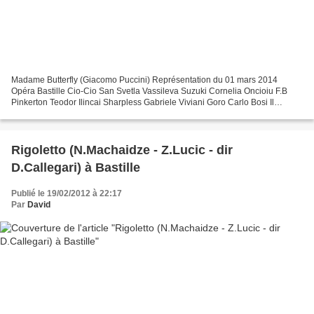
Madame Butterfly (Giacomo Puccini) Représentation du 01 mars 2014
Opéra Bastille Cio-Cio San Svetla Vassileva Suzuki Cornelia Oncioiu F.B
Pinkerton Teodor Ilincai Sharpless Gabriele Viviani Goro Carlo Bosi Il
Principe Yamadori Florian Sempey Kate Pinkerton...
Rigoletto (N.Machaidze - Z.Lucic - dir
D.Callegari) à Bastille
Publié le 19/02/2012 à 22:17
Par
David