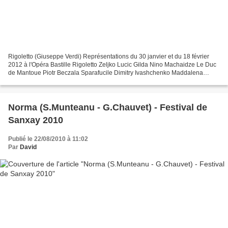
Rigoletto (Giuseppe Verdi) Représentations du 30 janvier et du 18 février
2012 à l'Opéra Bastille Rigoletto Zeljko Lucic Gilda Nino Machaidze Le Duc
de Mantoue Piotr Beczala Sparafucile Dimitry Ivashchenko Maddalena
Laura Brioli Giovanna Cornelia Oncioiu...
Norma (S.Munteanu - G.Chauvet) - Festival de
Sanxay 2010
Publié le 22/08/2010 à 11:02
Par
David