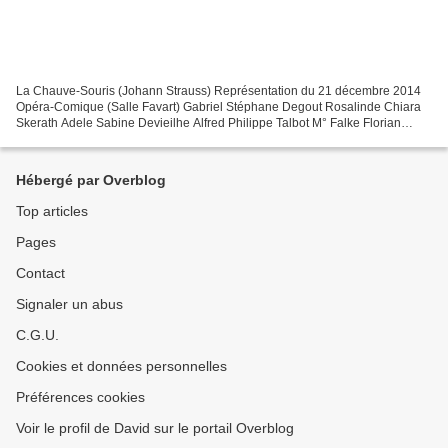
La Chauve-Souris (Johann Strauss) Représentation du 21 décembre 2014
Opéra-Comique (Salle Favart) Gabriel Stéphane Degout Rosalinde Chiara
Skerath Adele Sabine Devieilhe Alfred Philippe Talbot M° Falke Florian
Sempey Frank Franck Leguérinel Prince Orlofsky...
Hébergé par Overblog
Top articles
Pages
Contact
Signaler un abus
C.G.U.
Cookies et données personnelles
Préférences cookies
Voir le profil de David sur le portail Overblog