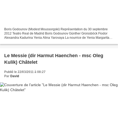
Boris Godounov (Modest Moussorgski) Représentation du 30 septembre
2012 Teatro Real de Madrid Boris Godounov Günther Groissböck Fiodor
Alexandra Kadurina Yenia Alina Yarovaya La nourrice de Yenia Margarita
Nekrasova Le prince Chuiski Stefan Margita Andrei...
Le Messie (dir Harmut Haenchen - msc Oleg
Kulik) Châtelet
Publié le 22/03/2011 à 08:27
Par
David