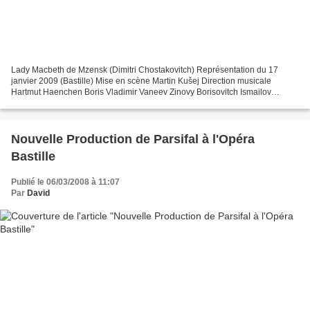
Lady Macbeth de Mzensk (Dimitri Chostakovitch) Représentation du 17
janvier 2009 (Bastille) Mise en scène Martin Kušej Direction musicale
Hartmut Haenchen Boris Vladimir Vaneev Zinovy Borisovitch Ismailov
Ludovit Ludha Katerina Lvovna Ismailova Eva-Maria...
Nouvelle Production de Parsifal à l'Opéra
Bastille
Publié le 06/03/2008 à 11:07
Par
David