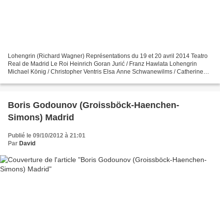
Lohengrin (Richard Wagner) Représentations du 19 et 20 avril 2014 Teatro
Real de Madrid Le Roi Heinrich Goran Jurić / Franz Hawlata Lohengrin
Michael König / Christopher Ventris Elsa Anne Schwanewilms / Catherine
Naglestad Friedrich von Telramund Thomas...
Boris Godounov (Groissböck-Haenchen-
Simons) Madrid
Publié le 09/10/2012 à 21:01
Par
David