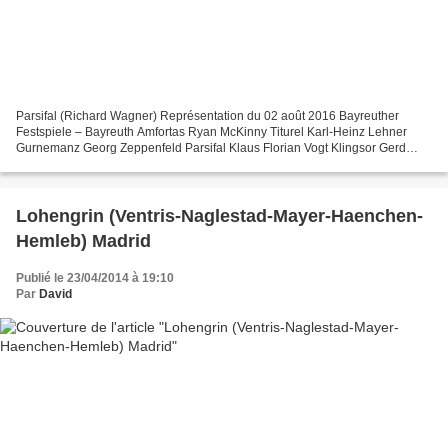
Parsifal (Richard Wagner) Représentation du 02 août 2016 Bayreuther
Festspiele – Bayreuth Amfortas Ryan McKinny Titurel Karl-Heinz Lehner
Gurnemanz Georg Zeppenfeld Parsifal Klaus Florian Vogt Klingsor Gerd
Grochowski Kundry Elena Pankratova Direction...
Lohengrin (Ventris-Naglestad-Mayer-Haenchen-
Hemleb) Madrid
Publié le 23/04/2014 à 19:10
Par
David