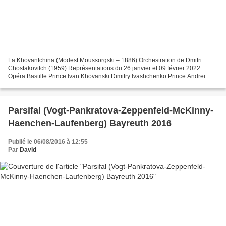
La Khovantchina (Modest Moussorgski – 1886) Orchestration de Dmitri
Chostakovitch (1959) Représentations du 26 janvier et 09 février 2022
Opéra Bastille Prince Ivan Khovanski Dimitry Ivashchenko Prince Andrei
Khovanski Sergei Skorokhodov Prince Vassili...
Parsifal (Vogt-Pankratova-Zeppenfeld-McKinny-
Haenchen-Laufenberg) Bayreuth 2016
Publié le 06/08/2016 à 12:55
Par
David