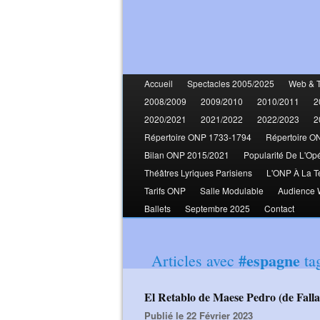
Accueil
Spectacles 2005/2025
Web & 
2008/2009
2009/2010
2010/2011
2
2020/2021
2021/2022
2022/2023
2
Répertoire ONP 1733-1794
Répertoire O
Bilan ONP 2015/2021
Popularité De L'Op
Théâtres Lyriques Parisiens
L'ONP À La T
Tarifs ONP
Salle Modulable
Audience
Ballets
Septembre 2025
Contact
#espagne
Articles avec
ta
El Retablo de Maese Pedro (de Fal
Publié le 22 Février 2023