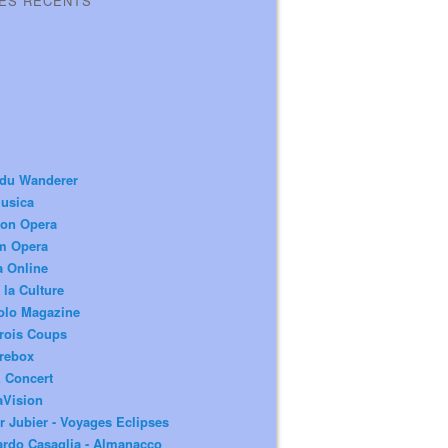
LES RÉCENTS
 du Wanderer
usica
ion Opera
m Opera
a Online
 la Culture
olo Magazine
rois Coups
rebox
 Concert
aVision
r Jubier - Voyages Eclipses
rdo Casaglia - Almanacco