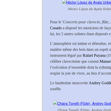
Héctor López de Ayala Uribe
Pour le '
Concerto pour clavecin, flûte, h
Casado
a disposé les musiciens de façon
lui, les 5 autres solistes étant disposés 
L’atmosphère est intime et détendue, et 
matière même des bois dans un esprit u
instrument légué par
Rafael Puyana
(19
célèbre claveciniste que connut
Manuel
l’exécution d’ensemble dont la rythmi
respire la joie de vivre, au lieu d’accen
Le hautboïste moscovite
Andrey Godi
souffle.
Chiara Tonelli (Flûte), Andrey Godi