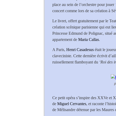
place au sein de l’orchestre pour jouer
concert comme lors de sa création à Sé
Le livret, offert gratuitement par le Te
création scénique parisienne qui eut lie
Princesse Edmund de Polignac, situé a
appartement de
Maria Callas
.
A Paris,
Henri Casadesus
était le joue
claveciniste. Cette dernière écrivit d’ai
ruissellement flamboyant du
‘Roi des i
P
Ce petit opéra s’inspire des XXVe et 
de
Miguel Cervantes
, et raconte l’hist
de Mélisandre détenue par les Maures