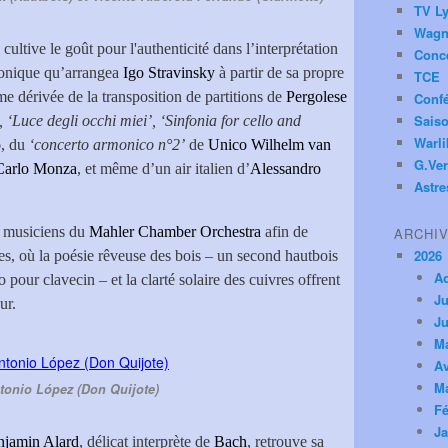
TV Ly
Wagn
ltive le goût pour l'authenticité dans l’interprétation
Conc
honique qu’arrangea
Igo Stravinsky
à partir de sa propre
TCE
me dérivée de la transposition de partitions de
Pergolese
Conf
Saiso
 ‘Luce degli occhi miei’, ‘Sinfonia for cello and
Warl
o
, du
‘concerto armonico n°2’
de
Unico Wilhelm van
G.Ver
Carlo Monza
, et même d’un air italien d’
Alessandro
Astre
s musiciens du
Mahler Chamber Orchestra
afin de
ARCHI
2026
es, où la poésie rêveuse des bois – un second hautbois
A
to pour clavecin – et la clarté solaire des cuivres offrent
Ju
ur.
Ju
M
Av
M
tonio López (Don Quijote)
Fé
Ja
njamin Alard
, délicat interprète de
Bach
, retrouve sa