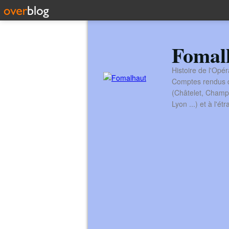
Fomal
Histoire de l'Opér
Comptes rendus de
(Châtelet, Champ
Lyon ...) et à l'é