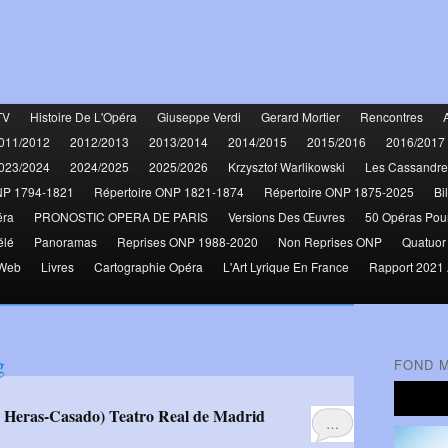
TV
Histoire De L'Opéra
Giuseppe Verdi
Gerard Mortier
Rencontres
011/2012
2012/2013
2013/2014
2014/2015
2015/2016
2016/2017
023/2024
2024/2025
2025/2026
Krzysztof Warlikowski
Les Cassandre
NP 1794-1821
Répertoire ONP 1821-1874
Répertoire ONP 1875-2025
Bi
éra
PRONOSTIC OPERA DE PARIS
Versions Des Œuvres
50 Opéras Pou
élé
Panoramas
Reprises ONP 1988-2020
Non Reprises ONP
Quatuor
 Web
Livres
Cartographie Opéra
L'Art Lyrique En France
Rapport 2021 
g
FOND 
la Heras-Casado) Teatro Real de Madrid
…