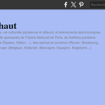
haut
a, vie culturelle parisienne et ailleurs, et évènements astronomiques.
 spectacles de l'Opéra National de Paris, de théâtres parisiens
s Élysées, Odéon ...), des opéras en province (Rouen, Strasbourg,
tranger (Belgique, Hollande, Allemagne, Espagne, Angleterre...).