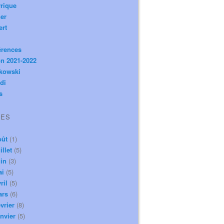
rique
er
ert
érences
n 2021-2022
ikowski
di
s
VES
oût
(1)
illet
(5)
in
(3)
ai
(5)
ril
(5)
ars
(6)
vrier
(8)
nvier
(5)