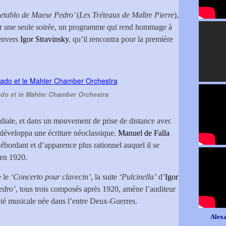
Retablo de Maese Pedro’
(
Les Tréteaux de Maître Pierre
),
ur une seule soirée, un programme qui rend hommage à
 envers
Igor Stravinsky
, qu’il rencontra pour la première
do et le Mahler Chamber Orchestra
diale, et dans un mouvement de prise de distance avec
développa une écriture néoclassique.
Manuel de Falla
 débordant et d’apparence plus rationnel auquel il se
e en 1920.
e le
‘Concerto pour clavecin’
, la suite
‘Pulcinella’
d’
Igor
edro’
, tous trois composés après 1920, amène l’auditeur
ilité musicale née dans l’entre Deux-Guerres.
Alexa