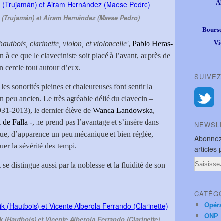
A
 (Trujamán) et Airam Hernández (Maese Pedro)
Bourse
Vi
autbois, clarinette, violon, et violoncelle'
,
Pablo Heras-
 à ce que le claveciniste soit placé à l’avant, auprès de
en cercle tout autour d’eux.
SUIVEZ
les sonorités pleines et chaleureuses font sentir la
n peu ancien. Le très agréable délié du clavecin –
31-2013), le dernier élève de
Wanda Landowska
,
 de Falla
-, ne prend pas l’avantage et s’insère dans
NEWSL
que, d’apparence un peu mécanique et bien réglée,
Abonnez
tuer la sévérité des tempi.
articles 
Email
k
se distingue aussi par la noblesse et la fluidité de son
CATÉG
Opér
ONP
k (Hautbois) et Vicente Alberola Ferrando (Clarinette)