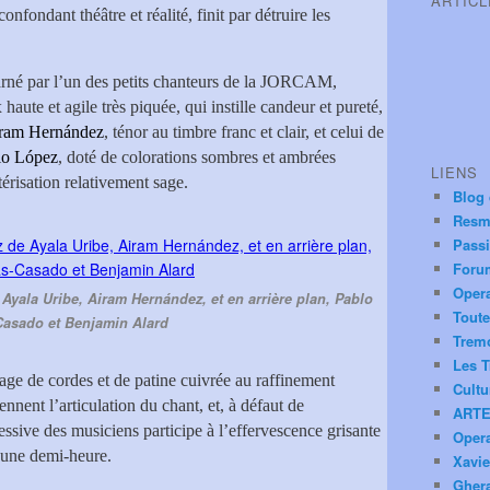
ARTIC
nfondant théâtre et réalité, finit par détruire les
carné par l’un des petits chanteurs de la JORCAM,
x haute et agile très piquée, qui instille candeur et pureté,
ram Hernández
, ténor au timbre franc et clair, et celui de
io López
, doté de colorations sombres et ambrées
LIENS
érisation relativement sage.
Blog
Resm
Pass
Foru
Oper
Ayala Uribe, Airam Hernández, et en arrière plan, Pablo
Toute
Casado et Benjamin Alard
Trem
Les T
liage de cordes et de patine cuivrée au raffinement
Cultu
ennent l’articulation du chant, et, à défaut de
ARTE
ressive des musiciens participe à l’effervescence grisante
Oper
u'une demi-heure.
Xavie
Ghera