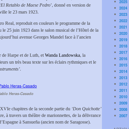
2025
‘El Retablo de Maese Pedro
’, donné en version de
2024
ville le 23 mars 1923.
2023
2022
atro Real, reproduit en couleurs le programme de la
2021
u le 25 juin 1923 dans le salon musical de l’Hôtel de la
2020
ujourd’hui avenue Georges Mandel face à l’ancien
2019
2018
2017
ur de Harpe et de Luth, et
Wanda Landowska
, la
2016
lleurs un très beau texte sur les éclairs rythmiques et le
2015
nstruments’
.
2014
2013
2012
2011
ablo Heras-Casado
2010
2009
XXVIe chapitres de la seconde partie du
‘Don Quichotte’
2008
oire, à travers un théâtre de marionnettes, de la délivrance
2007
 d’Espagne à Sansueña (ancien nom de Saragosse).