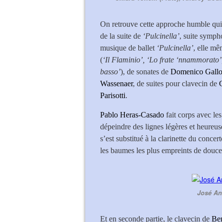
On retrouve cette approche humble qui cu
de la suite de
‘Pulcinella’
, suite symp
musique de ballet
‘Pulcinella’
, elle mê
(
‘Il Flaminio’, ‘Lo frate ‘nnammorato’,
basso’
), de sonates de
Domenico Gall
Wassenaer
, de suites pour clavecin de
Parisotti
.
Pablo Heras-Casado
fait corps avec le
dépeindre des lignes légères et heureus
s’est substitué à la clarinette du concer
les baumes les plus empreints de douce
José An
Et en seconde partie, le clavecin de
Be