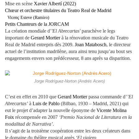
Mise en scène
Xavier Albertí (2022)
Chœur et orchestre titulaires du Teatro Real de Madrid
Vicenç Esteve (Ramiro)
Petits Chanteurs de la JORCAM
La création mondiale d’
'El Abrecartas'
parachève le legs
important de
Gerard Mortier
à la rénovation musicale du Teatro
Real de Madrid entrepris dès 2009.
Joan Matabosch
, le directeur
actuel de l’institution madrilène, aura ainsi tenu jusqu’au bout ses
engagements envers son prédécesseur, 8 ans après sa disparition.
Jorge Rodríguez-Norton (Andrés Acero)
C’est en effet en 2010 que
Gerard Mortier
passa commande d’
’El
Abrecartas’
à
Luis de Pablo
(Bilbao, 1930 – Madrid, 2021) qui
eut le projet d’adapter la nouvelle éponyme de
Vicente Molina
Foix
récompensée en 2007
‘Premio Nacional de Literatura en la
modalitad de Narrativa’
.
Il s’agit de la troisième coopération entre les deux créateurs dans
le domaine du théâtre musical après
‘El viajero