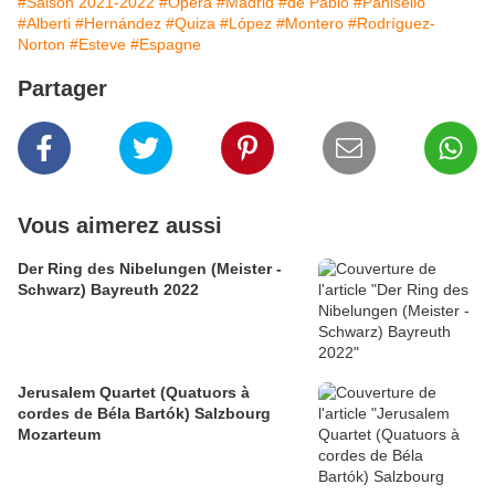
#Saison 2021-2022
#Opéra
#Madrid
#de Pablo
#Panisello
#Alberti
#Hernández
#Quiza
#López
#Montero
#Rodríguez-
Norton
#Esteve
#Espagne
Partager
Vous aimerez aussi
Der Ring des Nibelungen (Meister -
Schwarz) Bayreuth 2022
Jerusalem Quartet (Quatuors à
cordes de Béla Bartók) Salzbourg
Mozarteum