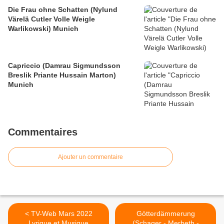
Die Frau ohne Schatten (Nylund
Värelä Cutler Volle Weigle
Warlikowski) Munich
Capriccio (Damrau Sigmundsson
Breslik Priante Hussain Marton)
Munich
Commentaires
Ajouter un commentaire
< TV-Web Mars 2022
Götterdämmerung
Lyrique et Musique
(Schager - Merbeth -