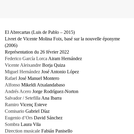
El Abrecartas (Luis de Pablo – 2015)
Livret de Vicente Molina Foix, basé sur la nouvelle éponyme
(2006)
Représentation du 26 février 2022
Federico García Lorca
Airam Hernández
Vicente Aleixandre
Borja Quiza
Miguel Hernández
José Antonio López
Rafael
José Manuel Montero
Alfonso
Mikeldi Atxalandabaso
Andrés Acero
Jorge Rodríguez-Norton
Salvador / Setefilla
Ana Ibarra
Ramiro
Vicenç Esteve
Comisario
Gabriel Díaz
Eugenio d’Ors
David Sánchez
Sombra
Laura Vila
Direction musicale
Fabián Panisello