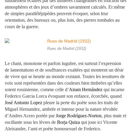
subtilement éclairés par des lumières changeantes en fonction des
atmosphères et des jeux d’ombres savamment calculés. Et même
de simples parallélépipèdes peuvent évoquer, selon leur
orientation, des bureaux ou, plus loin, des pierres tombales au
cours de la guerre.
Rues de Madrid (1932)
Le chant, monotone et parfois lugubre, est surtout l’expression
de lamentations et de souffrances exaltées qui montrent un désir
de vivre qui se heurte au monde existant. Toutes les tessitures de
voix sont représentées dans des couleurs bien timbrées qu’elles
soient rossinienne, comme celle d’
Airam Hernández
qui incarne
Federico Garcia Lorca évoquant son enfance, écorchée, quand
José Antonio Lopez
pleure la perte du poète sous les traits de
Miguel Hernandez, ambrée et intense pour la nature révoltée
d’Andres Acero portée par
Jorge Rodríguez-Norton
, plus mate et
oscillante sous les lèvres de
Borja Quiza
qui joue ici Vicente
Aleixandre, l’ami et poète homosexuel de Federico.