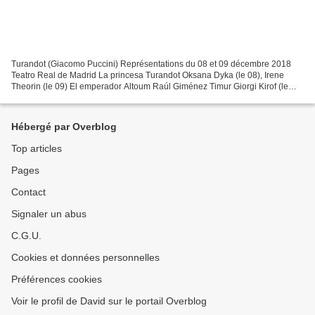
Turandot (Giacomo Puccini) Représentations du 08 et 09 décembre 2018
Teatro Real de Madrid La princesa Turandot Oksana Dyka (le 08), Irene
Theorin (le 09) El emperador Altoum Raúl Giménez Timur Giorgi Kirof (le
08), Andrea Mastroni (le 09) Calaf Roberto...
Hébergé par Overblog
Top articles
Pages
Contact
Signaler un abus
C.G.U.
Cookies et données personnelles
Préférences cookies
Voir le profil de David sur le portail Overblog