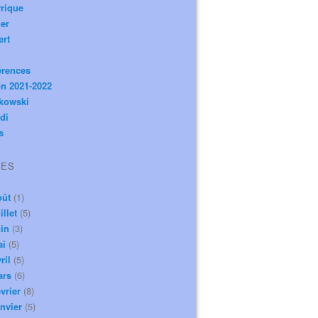
rique
er
ert
érences
n 2021-2022
ikowski
di
s
VES
oût
(1)
illet
(5)
in
(3)
ai
(5)
ril
(5)
ars
(6)
vrier
(8)
nvier
(5)