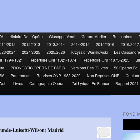
TV
Histoire De L'Opéra
Giuseppe Verdi
Gerard Mortier
Rencontres
011/2012
2012/2013
2013/2014
2014/2015
2015/2016
2016/2017
023/2024
2024/2025
2025/2026
Krzysztof Warlikowski
Les Cassandre
NP 1794-1821
Répertoire ONP 1821-1874
Répertoire ONP 1875-2025
Bi
éra
PRONOSTIC OPERA DE PARIS
Versions Des Œuvres
50 Opéras Pou
élé
Panoramas
Reprises ONP 1988-2020
Non Reprises ONP
Quatuor
 Web
Livres
Cartographie Opéra
L'Art Lyrique En France
Rapport 2021 
FOND 
unde-Luisotti-Wilson) Madrid
…