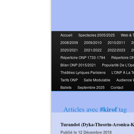
Accueil
Spectacles 2005/2025
Web & 
2008/2009
2009/2010
2010/2011
2
2020/2021
2021/2022
2022/2023
2
Répertoire ONP 1733-1794
Répertoire O
Bilan ONP 2015/2021
Popularité De L'Op
Théâtres Lyriques Parisiens
L'ONP À La T
Tarifs ONP
Salle Modulable
Audience
Ballets
Septembre 2025
Contact
#kirof
Articles avec
tag
Turandot (Dyka-Theorin-Aronica-K
Publié le 12 Décembre 2018