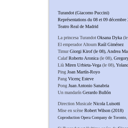
Turandot (Giacomo Puccini)
Représentations du 08 et 09 décembre
Teatro Real de Madrid
La princesa Turandot
Oksana Dyka
(le
El emperador Altoum
Raúl Gimén
Timur
Giorgi Kirof (le 08), Andrea Mas
Calaf
Roberto Aronica
(le 08),
Gregor
Liù
Miren Urbieta-Vega
(le 08),
Yolan
Ping
Joan Martín-Royo
Pang
Vicenç Esteve
Pong
Juan Antonio Sanabria
Un mandarín
Gerardo Bullón
Direction Musicale
Nicola 
Mise en scène
Robert Wilson (2018)
Coproduction Opera Company de Toronto, T