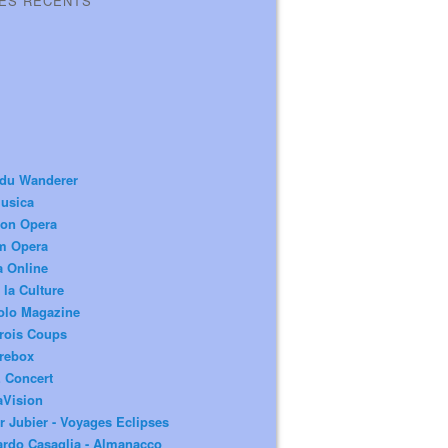
LES RÉCENTS
 du Wanderer
usica
ion Opera
m Opera
a Online
 la Culture
olo Magazine
rois Coups
rebox
 Concert
aVision
r Jubier - Voyages Eclipses
rdo Casaglia - Almanacco