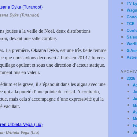
TV Ly
Wagn
sana Dyka (Turandot)
Conc
TCE
Conf
ns jouées à la veille de Noël, deux distributions
Saiso
soir, devant une salle comble.
Warl
G.Ver
es. La première,
Oksana Dyka
, est une très belle femme
Astre
 ce que nous avions découvert à Paris en 2013 à travers
uillage opulent et sous une direction d’acteur statique,
ARCHI
amment mis en valeur.
2026
médium et le grave, il s’épanouit dans les aigus avec une
A
Ju
 qui a la pureté d’une pointe de cristal. A contrario,
Ju
luctue, mais cela s’accompagne d’une expressivité qui la
M
 vacillait.
Av
M
Fé
Ja
en Urbieta-Vega (Liù)