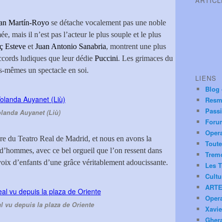
ARTIC
an Martín-Royo
se détache vocalement pas une noble
e, mais il n’est pas l’acteur le plus souple et le plus
ç Esteve
et
Juan Antonio Sanabria
, montrent une plus
accords ludiques que leur dédie
Puccini
. Les grimaces du
s-mêmes un spectacle en soi.
LIENS
Blog
Resm
Pass
landa Auyanet (Liù)
Foru
Oper
re du Teatro Real de Madrid, et nous en avons la
Toute
 d’hommes, avec ce bel orgueil que l’on ressent dans
Trem
voix d’enfants d’une grâce véritablement adoucissante.
Les T
Cultu
ARTE
Oper
l vu depuis la plaza de Oriente
Xavie
Ghera