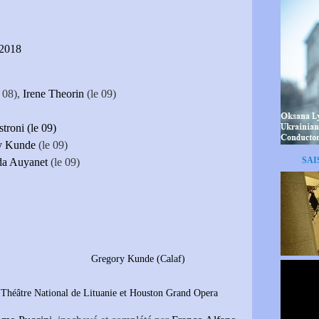
 2018
 08),
Irene Theorin
(le 09)
ez
troni (le 09)
y Kunde
(le 09)
SAI
da Auyanet
(le 09)
Luisotti
Gregory Kunde (Calaf)
héâtre National de Lituanie et Houston Grand Opera