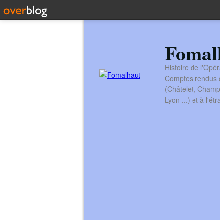
Fomal
Histoire de l'Opér
Comptes rendus de
(Châtelet, Champ
Lyon ...) et à l'é