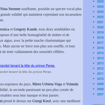
2025
2024
t
Nina Stemme
souffrante, possède un spectre vocal plus
2023
s grande solidité qui maintient cependant son incarnation
2022
te.
2021
2020
ronica
et
Gregory Kunde
, tous deux semblables en
2019
isposer d’une belle homogénéité de timbre et de
2018
x aigus, avec la petite touche charismatique qui
2017
es. Mais aucun ne force non plus son souffle, et tous
2016
t de tenir vaillamment des sonorités effilées.
2015
2014
2013
2012
ndot tenant la tête du prince Perse.
2011
2010
2009
ezzo-sopranos du pays,
Miren Urbieta-Vega
et
Yolanda
2008
sibilité, la seconde paraissant un peu plus corsée de
2007
ernables sous leur masque et leur parure.
oni
prend le dessus sur
Giorgi Kirof
, avec une meilleure