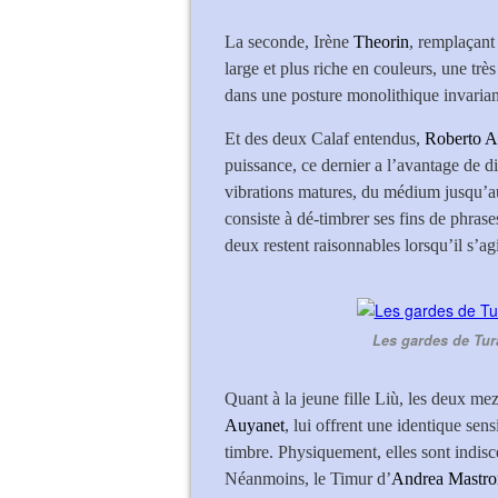
La seconde, Irène
Theorin
, remplaçan
large et plus riche en couleurs, une trè
dans une posture monolithique invarian
Et des deux Calaf entendus,
Roberto A
puissance, ce dernier a l’avantage de d
vibrations matures, du médium jusqu’au
consiste à dé-timbrer ses fins de phras
deux restent raisonnables lorsqu’il s’agi
Les gardes de Tura
Quant à la jeune fille Liù, les deux m
Auyanet
, lui offrent une identique sen
timbre. Physiquement, elles sont indisc
Néanmoins, le Timur d’
Andrea Mastr