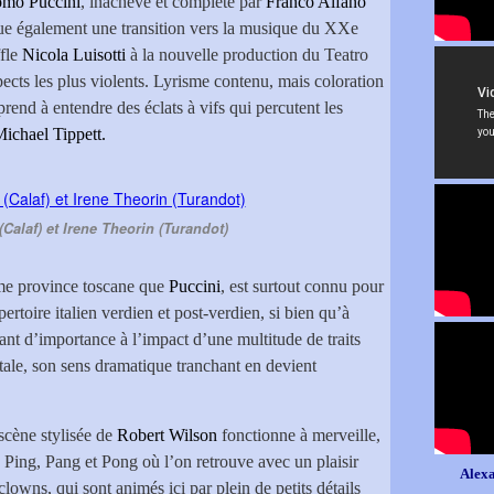
omo Puccini
, inachevé et complété par
Franco Alfano
itue également une transition vers la musique du XXe
ffle
Nicola Luisotti
à la nouvelle production du Teatro
ects les plus violents. Lyrisme contenu, mais coloration
prend à entendre des éclats à vifs qui percutent les
ichael Tippett.
Calaf) et Irene Theorin (Turandot)
même province toscane que
Puccini
, est surtout connu pour
pertoire italien verdien et post-verdien, si bien qu’à
tant d’importance à l’impact d’une multitude de traits
ntale, son sens dramatique tranchant en devient
 scène stylisée de
Robert Wilson
fonctionne à merveille,
s Ping, Pang et Pong où l’on retrouve avec un plaisir
Alexa
clowns, qui sont animés ici par plein de petits détails