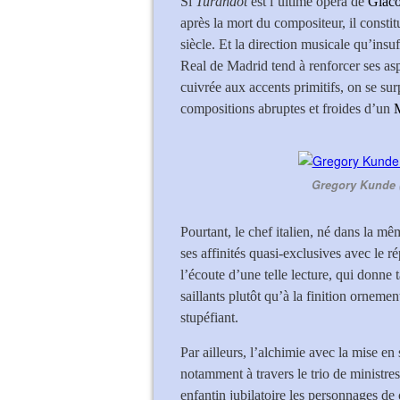
Si
Turandot
est l’ultime opéra de
Giac
après la mort du compositeur, il const
siècle. Et la direction musicale qu’insu
Real de Madrid tend à renforcer ses asp
cuivrée aux accents primitifs, on se sur
compositions abruptes et froides d’un
M
Gregory Kunde (
Pourtant, le chef italien, né dans la 
ses affinités quasi-exclusives avec le ré
l’écoute d’une telle lecture, qui donne 
saillants plutôt qu’à la finition orneme
stupéfiant.
Par ailleurs, l’alchimie avec la mise en
notamment à travers le trio de ministre
enfantin jubilatoire les personnages de 