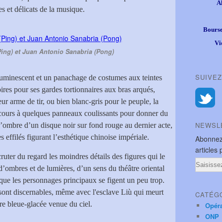
A
tes et délicats de la musique.
Bourse
Vi
ing) et Juan Antonio Sanabria (Pong)
SUIVEZ
uminescent et un panachage de costumes aux teintes
ires pour ses gardes tortionnaires aux bras arqués,
ur arme de tir, ou bien blanc-gris pour le peuple, la
cours à quelques panneaux coulissants pour donner du
NEWSL
l’ombre d’un disque noir sur fond rouge au dernier acte,
 effilés figurant l’esthétique chinoise impériale.
Abonnez
articles 
cruter du regard les moindres détails des figures qui le
Email
d’ombres et de lumières, d’un sens du théâtre oriental
que les personnages principaux se figent un peu trop.
sont discernables, même avec l'esclave Liù qui meurt
CATÉG
re bleue-glacée venue du ciel.
Opér
ONP