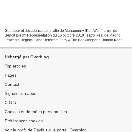
Grandeur et décadence de la ville de Mahagonny (Kurt Weill) Livret de
Bertolt Brecht Représentation du 16 octobre 2010 Teatro Real de Madrid
Leocadia Begbick Jane Henschel Fatty « The Bookkeeper » Donald Kaasch
Trinity Moses Willard White Jenny Smith...
Hébergé par Overblog
Top articles
Pages
Contact
Signaler un abus
C.G.U.
Cookies et données personnelles
Préférences cookies
Voir le profil de David sur le portail Overblog