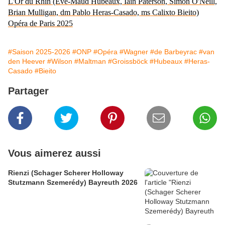
L'Or du Rhin (Eve-Maud Hubeaux, Iain Paterson, Simon O'Neill,
Brian Mulligan, dm Pablo Heras-Casado, ms Calixto Bieito)
Opéra de Paris 2025
#Saison 2025-2026
#ONP
#Opéra
#Wagner
#de Barbeyrac
#van
den Heever
#Wilson
#Maltman
#Groissböck
#Hubeaux
#Heras-
Casado
#Bieito
Partager
Vous aimerez aussi
Rienzi (Schager Scherer Holloway
Stutzmann Szemerédy) Bayreuth 2026