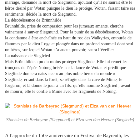
mariage, demande la mort de Siegmund, ajoutant qu’il ne saurait être le
héros désiré par Wotan puisque le dieu le protège. Wotan, faisant taire ses
sentiments, décide la mort de Siegmund.
La désobéissance de Brünnhilde
Brünnhilde, prise de compassion pour les jumeaux amants, cherche
vainement à sauver Siegmund. Pour la punir de sa désobéissance, Wotan
la condamne à être enchaînée en haut du roc des Walkyries, entourée de
flammes par le dieu Loge et plongée dans un profond sommeil dont seul
un héros, sur lequel Wotan n’a aucun pouvoir, saura l’éveiller.
La naissance de Siegfried
Mais Brünnhilde a pu du moins protéger Sieglinde. Elle lui remet les
tronçons de l’épée Notung brisée par la lance de Wotan et prédit que
Sieglinde donnera naissance « au plus noble héros du monde ».
Sieglinde, errant dans la forêt, se réfugie dans la cave de Mime, le
forgeron, et là donne le jour à un fils, qu’elle nomme Siegfried ; avant
de mourir, elle le confie à Mime avec les fragments de Notung.
Stanislas de Barbeyrac (Siegmund) et Elza van den Heever (Sieglinde)
A l’approche du 150e anniversaire du Festival de Bayreuth, les