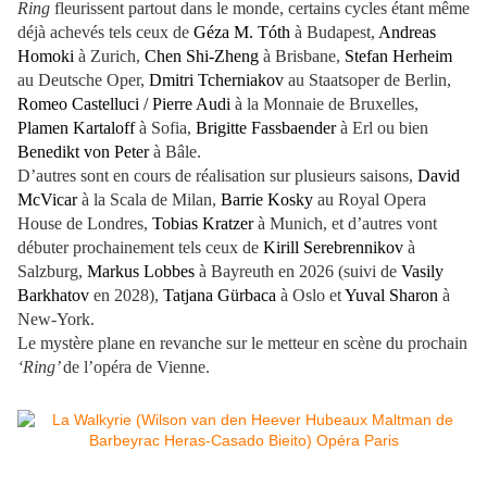
Ring
fleurissent partout dans le monde, certains cycles étant même
déjà achevés tels ceux de
Géza M. Tóth
à Budapest,
Andreas
Homoki
à Zurich,
Chen Shi-Zheng
à Brisbane,
Stefan Herheim
au Deutsche Oper,
Dmitri Tcherniakov
au Staatsoper de Berlin,
Romeo Castelluci / Pierre Audi
à la Monnaie de Bruxelles,
Plamen Kartaloff
à Sofia,
Brigitte Fassbaender
à Erl ou bien
Benedikt von Peter
à Bâle.
D’autres sont en cours de réalisation sur plusieurs saisons,
David
McVicar
à la Scala de Milan,
Barrie Kosky
au Royal Opera
House de Londres,
Tobias Kratzer
à Munich, et d’autres vont
débuter prochainement tels ceux de
Kirill Serebrennikov
à
Salzburg,
Markus Lobbes
à Bayreuth en 2026 (suivi de
Vasily
Barkhatov
en 2028),
Tatjana Gürbaca
à Oslo et
Yuval Sharon
à
New-York.
Le mystère plane en revanche sur le metteur en scène du prochain
‘Ring’
de l’opéra de Vienne.