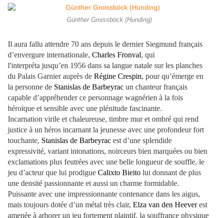
Günther Groissböck (Hunding)
Il aura fallu attendre 70 ans depuis le dernier Siegmund français
d’envergure internationale,
Charles Fronval
, qui
l'interpréta jusqu’en 1956 dans sa langue natale sur les planches
du Palais Garnier auprès de
Régine Crespin
, pour qu’émerge en
la personne de
Stanislas de Barbeyrac
un chanteur français
capable d’appréhender ce personnage wagnérien à la fois
héroïque et sensible avec une plénitude fascinante.
Incarnation virile et chaleureuse, timbre mur et ombré qui rend
justice à un héros incarnant la jeunesse avec une profondeur fort
touchante,
Stanislas de Barbeyrac
est d’une splendide
expressivité, variant intonations, noirceurs bien marquées ou bien
exclamations plus feutrées avec une belle longueur de souffle, le
jeu d’acteur que lui prodigue
Calixto Bieito
lui donnant de plus
une densité passionnante et aussi un charme formidable.
Puissante avec une impressionnante contenance dans les aigus,
mais toujours dotée d’un métal très clair,
Elza van den Heever
est
amenée à arborer un jeu fortement plaintif, la souffrance physique