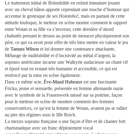
Le traitement initial de Brünnhilde en enfant immature jouant
avec un cheval bâton apporte cependant une touche d’humour qui
accentue le grotesque de ses
Hoiotoho!
, mais en partant de cette
attitude loufoque, le metteur en scène montre comment le rapport
entre Wotan et sa fille va s’inverser, cette dernière d’abord
chahutée prenant le dessus au point de menacer physiquement son
père, ce qui va avoir pour effet de très bien mettre en valeur le jeu
de
Tamara Wilson
et lui donner une contenance attachante.
Mélange de malléabilité et d’incisivité au métal d’argent, la
soprano américaine incarne une Walkyrie audacieuse au chant vif
et épuré tout en restant très humaine et accessible, ce qui est
renforcé par la mise en scène également.
Dans ce même acte,
Ève-Maud Hubeaux
est une fascinante
Fricka, jeune et sensuelle, présentée en femme allemande nazie
avec le symbole de la Frauenwerk tatoué sur sa poitrine, façon
pour le metteur en scène de montrer comment des femmes
conservatrices, ce qu’est la femme de Wotan, avaient pu se rallier
au pire des régimes sous le IIIe Reich.
La mezzo soprano française a une façon d’être et de chanter fort
charismatique avec un franc déploiement vocal