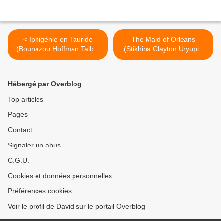
< Iphigénie en Tauride
The Maid of Orleans
(Bounazou Hoffman Talbot
(Stikhina Clayton Uryupin
Langrée Mouawad) Opéra
Tcherniakov) Amsterdam >
Comique
Hébergé par Overblog
Top articles
Pages
Contact
Signaler un abus
C.G.U.
Cookies et données personnelles
Préférences cookies
Voir le profil de David sur le portail Overblog