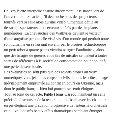
Calixto Bieito
interpelle ensuite directement l’assistance lors de
l’ouverture du 3e acte qu’il déclenche sous des projecteurs
tournés vers la salle alors qu’une vidéo numérique défile au
dessus de spectateurs aux cerveaux altérés par des implants
numériques. La chevauchée des Walkyries devient le vecteur
d’une angoisse personnelle vis à vis d’un monde qui perdrait toute
son humanité en se laissant envahir par le progrès technologique –
un petit robot à quatre pattes viendra narguer l’auditoire -, alors
que des images de guerres et de tirs de missiles se mêlent à toutes
sortes de références à la société de consommation pour aboutir à
une perte de sens totale.
Les Walkyries ne sont plus que des soldats drones au yeux
numériques verts jetant les corps de civils de tous les côtés, image
inévitablement empruntée au conflit en cours en Ukraine, mais
dont le public français bien loti pourrait se sentir éloigné.
Tout au long de cet acte,
Pablo Heras-Casado
maintient un sens
précis du discours et de la respiration musicale avec les chanteurs
en privilégiant une gradation progressive de l'intensité orchestrale,
ce qui vaut de très beaux effets dramatiques semblant émerger