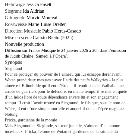
Helmwige
Jessica Faselt
Siegrune
Ida Aldrian
Grimgerde
Marvic Monreal
Rossweisse
Marie-Luise Dreßen
Direction Musicale
Pablo Heras-Casado
Mise en scène
Calixto Bieito
(2025)
Nouvelle production
Diffusion sur France Musique le 24 janvier 2026 à 20h dans l’émission
de Judith Chaîne ‘Samedi à l’Opéra’.
Synopsis
Siegmund
Pour se protéger du pouvoir de l’anneau qui lui échappe dorénavant,
Wotan prend deux mesures : avec l’aide des neufs Walkyries – la plus
aimée est Brünnhilde qu’il eut d’Erda – il réunit dans le Walhalla une
armée de guerriers pour le défendre; en même temps, il se met en quête
d’un héros libre de toute dépendance envers lui et son engagement
rompu. Il croit l’avoir trouvé en Siegmund, le fils que, sous le nom de
Wälse, il eut d’une simple mortelle et auquel il donna l’épée magique
Notung.
Fricka, gardienne de la morale
Mais Siegmund et Sieglinde, sa sœur jumelle, s’aiment d’un amour
incestueux. Fricka, femme de Wotan et gardienne de la sainteté du