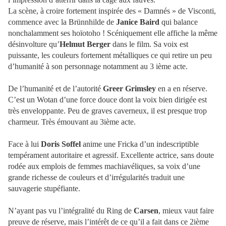
La scène, à croire fortement inspirée des « Damnés » de Visconti,
commence avec la Brünnhilde de
Janice Baird
qui balance
nonchalamment ses hoïotoho ! Scéniquement elle affiche la même
désinvolture qu’
Helmut Berger
dans le film. Sa voix est
puissante, les couleurs fortement métalliques ce qui retire un peu
d’humanité à son personnage notamment au 3 ième acte.
De l’humanité et de l’autorité
Greer Grimsley
en a en réserve.
C’est un Wotan d’une force douce dont la voix bien dirigée est
très enveloppante. Peu de graves caverneux, il est presque trop
charmeur. Très émouvant au 3ième acte.
Face à lui
Doris Soffel
anime une Fricka d’un indescriptible
tempérament autoritaire et agressif. Excellente actrice, sans doute
rodée aux emplois de femmes machiavéliques, sa voix d’une
grande richesse de couleurs et d’irrégularités traduit une
sauvagerie stupéfiante.
N’ayant pas vu l’intégralité du Ring de
Carsen
, mieux vaut faire
preuve de réserve, mais l’intérêt de ce qu’il a fait dans ce 2ième