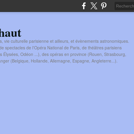
haut
a, vie culturelle parisienne et ailleurs, et évènements astronomiques.
 spectacles de l'Opéra National de Paris, de théâtres parisiens
s Élysées, Odéon ...), des opéras en province (Rouen, Strasbourg,
tranger (Belgique, Hollande, Allemagne, Espagne, Angleterre...).