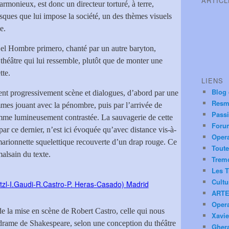
ARTIC
rmonieux, est donc un directeur torturé, à terre,
sques que lui impose la société, un des thèmes visuels
e.
 el Hombre primero, chanté par un autre baryton,
 théâtre qui lui ressemble, plutôt que de monter une
tte.
LIENS
Blog
uent progressivement scène et dialogues, d’abord par une
Resm
mmes jouant avec la pénombre, puis par l’arrivée de
Pass
mme lumineusement contrastée. La sauvagerie de cette
Foru
 par ce dernier, n’est ici évoquée qu’avec distance vis-à-
Oper
arionnette squelettique recouverte d’un drap rouge. Ce
Toute
alsain du texte.
Trem
Les T
Cultu
ARTE
Oper
 de la mise en scène de Robert Castro, celle qui nous
Xavie
 drame de Shakespeare, selon une conception du théâtre
Ghera