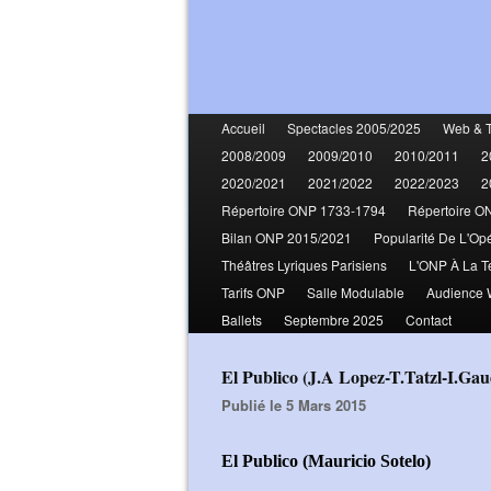
Accueil
Spectacles 2005/2025
Web & 
2008/2009
2009/2010
2010/2011
2
2020/2021
2021/2022
2022/2023
2
Répertoire ONP 1733-1794
Répertoire O
Bilan ONP 2015/2021
Popularité De L'Op
Théâtres Lyriques Parisiens
L'ONP À La T
Tarifs ONP
Salle Modulable
Audience
Ballets
Septembre 2025
Contact
El Publico (J.A Lopez-T.Tatzl-I.G
Publié le 5 Mars 2015
El Publico (Mauricio Sotelo)