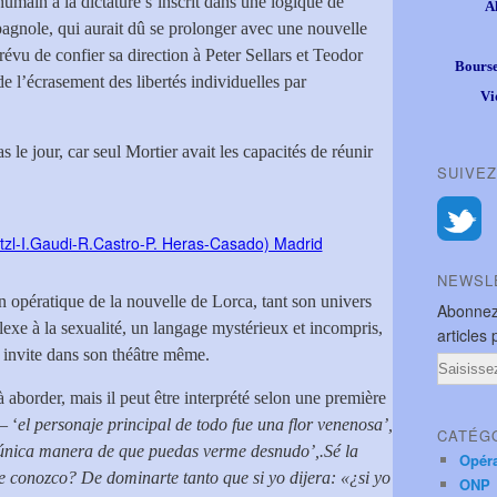
’humain à la dictature s’inscrit dans une logique de
A
pagnole, qui aurait dû se prolonger avec une nouvelle
prévu de confier sa direction à Peter Sellars et Teodor
Bourse
de l’écrasement des libertés individuelles par
Vi
 le jour, car seul Mortier avait les capacités de réunir
SUIVEZ
NEWSL
on opératique de la nouvelle de Lorca, tant son univers
Abonnez
lexe à la sexualité, un langage mystérieux et incompris,
articles 
l invite dans son théâtre même.
Email
 aborder, mais il peut être interprété selon une première
– ‘
el personaje principal de todo fue una flor venenosa’,
CATÉG
única manera de que puedas verme desnudo’,.Sé la
Opér
 conozco? De dominarte tanto que si yo dijera: «¿si yo
ONP