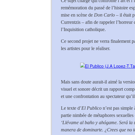
Ce sujet chargé qui confronte l’art et l
remémoration du passé de l’histoire es
mise en scène de
Don Carlo
– il était 
Currentzis – afin de rappeler l’horreur 
l’Inquisition catholique.
Ce second projet ne verra finalement pas
les artistes pour le réaliser.
Mais sans doute aurait-il aimé la versi
visuel et sonore décrit un rapport comp
et une confrontation au spectateur qu’i
Le texte d’
El Publico
n’est pas simple à
partie nimbée de métaphores sexuelles 
‘Llévame al baño y ahógame. Será la 
manera de dominarte. ¿Crees que no te