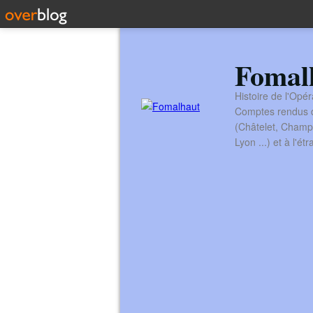
Fomal
Histoire de l'Opér
Comptes rendus de
(Châtelet, Champ
Lyon ...) et à l'é