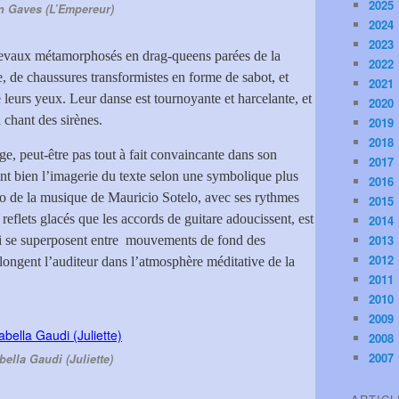
2025
n Gaves (L’Empereur)
2024
2023
 chevaux métamorphosés en drag-queens parées de la
2022
 de chaussures transformistes en forme de sabot, et
2021
 leurs yeux. Leur danse est tournoyante et harcelante, et
2020
u chant des sirènes.
2019
2018
nge, peut-être pas tout à fait convaincante dans son
2017
int bien l’imagerie du texte selon une symbolique plus
2016
co de la musique de Mauricio Sotelo, avec ses rythmes
2015
 reflets glacés que les accords de guitare adoucissent, est
2014
2013
qui se superposent entre mouvements de fond des
2012
longent l’auditeur dans l’atmosphère méditative de la
2011
2010
2009
2008
2007
bella Gaudi (Juliette)