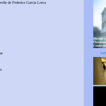
velle de Federico Garcia Lorca
ón
SAI
s