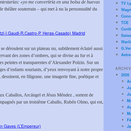
ntestarías: «yo me convertiría en una bolsa de huevas
TV Ly
 le théâtre souterrain – qui met à nu la personnalité du
Wagn
Conc
TCE
Conf
Saiso
Warl
G.Ver
 se déroulent sur un plateau nu, subtilement éclairé aussi
Astre
ervant des zones d’ombres, qui se divise au fur et à
les peintes et transparentes d’Alexander Polzin. Sur un
ARCHI
sages d’enfants souriants, d’yeux renvoyant à notre propre
2026
, dessinent, en filigrane, une imagerie fine, poétique et
A
Ju
Ju
deux Caballos, Arcángel et Jésus Méndez , sortent de
M
mpagnés par un troisième Caballo, Rubén Olmo, qui est,
Av
M
Fé
Ja