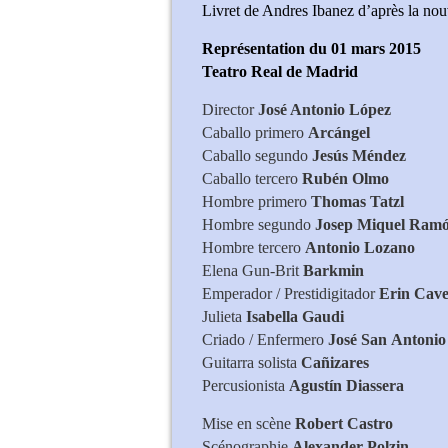
Livret de Andres Ibanez d’après la nou
Représentation du 01 mars 2015
Teatro Real de Madrid
Director
José Antonio
López
Caballo primero
Arcángel
Caballo segundo
Jesús
Méndez
Caballo tercero
Rubén
Olmo
Hombre primero
Thomas
Tatzl
Hombre segundo
Josep Miquel
Ram
Hombre tercero
Antonio
Lozano
Elena Gun-Brit
Barkmin
Emperador / Prestidigitador
Erin
Cave
Julieta
Isabella
Gaudi
Criado / Enfermero
José
San
Antonio
Guitarra solista
Cañizares
Percusionista
Agustín
Diassera
Mise en scène
Robert
Castro
Scénographie
Alexander
Polzin