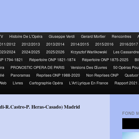
TV
Histoire De L'Opéra
Giuseppe Verdi
Gerard Mortier
Rencontres
011/2012
2012/2013
2013/2014
2014/2015
2015/2016
2016/2017
023/2024
2024/2025
2025/2026
Krzysztof Warlikowski
Les Cassandre
NP 1794-1821
Répertoire ONP 1821-1874
Répertoire ONP 1875-2025
Bi
éra
PRONOSTIC OPERA DE PARIS
Versions Des Œuvres
50 Opéras Pou
élé
Panoramas
Reprises ONP 1988-2020
Non Reprises ONP
Quatuor
 Web
Livres
Cartographie Opéra
L'Art Lyrique En France
Rapport 2021 
audi-R.Castro-P. Heras-Casado) Madrid
FOND 