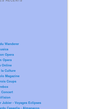
LES RÉCENTS
 du Wanderer
usica
ion Opera
m Opera
a Online
 la Culture
olo Magazine
rois Coups
rebox
 Concert
aVision
r Jubier - Voyages Eclipses
rdo Casaglia - Almanacco