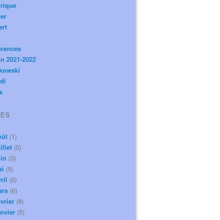
rique
er
ert
érences
n 2021-2022
ikowski
di
s
VES
oût
(1)
illet
(5)
in
(3)
ai
(5)
ril
(5)
ars
(6)
vrier
(8)
nvier
(5)