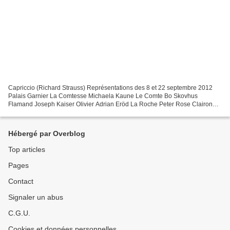
Capriccio (Richard Strauss) Représentations des 8 et 22 septembre 2012
Palais Garnier La Comtesse Michaela Kaune Le Comte Bo Skovhus
Flamand Joseph Kaiser Olivier Adrian Eröd La Roche Peter Rose Clairon
Michaela Schuster Monsieur Taupe Ryland Davies La...
Hébergé par Overblog
Top articles
Pages
Contact
Signaler un abus
C.G.U.
Cookies et données personnelles