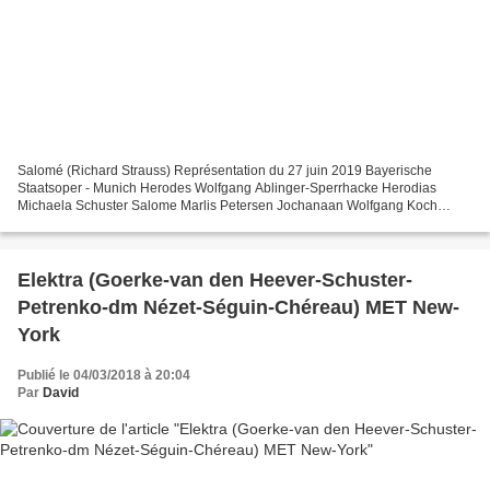
Salomé (Richard Strauss) Représentation du 27 juin 2019 Bayerische
Staatsoper - Munich Herodes Wolfgang Ablinger-Sperrhacke Herodias
Michaela Schuster Salome Marlis Petersen Jochanaan Wolfgang Koch
Narraboth Pavol Breslik Ein Page der Herodias Rachael...
Elektra (Goerke-van den Heever-Schuster-
Petrenko-dm Nézet-Séguin-Chéreau) MET New-
York
Publié le 04/03/2018 à 20:04
Par
David