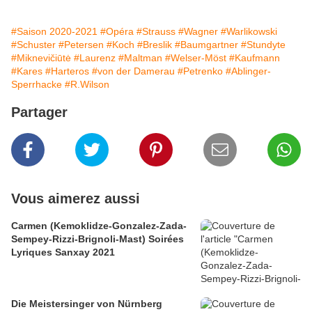
#Saison 2020-2021
#Opéra
#Strauss
#Wagner
#Warlikowski
#Schuster
#Petersen
#Koch
#Breslik
#Baumgartner
#Stundyte
#Miknevičiūtė
#Laurenz
#Maltman
#Welser-Möst
#Kaufmann
#Kares
#Harteros
#von der Damerau
#Petrenko
#Ablinger-
Sperrhacke
#R.Wilson
Partager
Vous aimerez aussi
Carmen (Kemoklidze-Gonzalez-Zada-
Sempey-Rizzi-Brignoli-Mast) Soirées
Lyriques Sanxay 2021
Die Meistersinger von Nürnberg