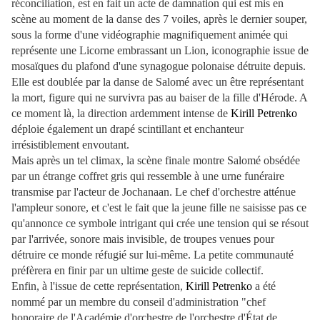
réconciliation, est en fait un acte de damnation qui est mis en
scène au moment de la danse des 7 voiles, après le dernier souper,
sous la forme d'une vidéographie magnifiquement animée qui
représente une Licorne embrassant un Lion, iconographie issue de
mosaïques du plafond d'une synagogue polonaise détruite depuis.
Elle est doublée par la danse de Salomé avec un être représentant
la mort, figure qui ne survivra pas au baiser de la fille d'Hérode. A
ce moment là, la direction ardemment intense de
Kirill Petrenko
déploie également un drapé scintillant et enchanteur
irrésistiblement envoutant.
Mais après un tel climax, la scène finale montre Salomé obsédée
par un étrange coffret gris qui ressemble à une urne funéraire
transmise par l'acteur de Jochanaan. Le chef d'orchestre atténue
l'ampleur sonore, et c'est le fait que la jeune fille ne saisisse pas ce
qu'annonce ce symbole intrigant qui crée une tension qui se résout
par l'arrivée, sonore mais invisible, de troupes venues pour
détruire ce monde réfugié sur lui-même. La petite communauté
préfèrera en finir par un ultime geste de suicide collectif.
Enfin, à l'issue de cette représentation,
Kirill Petrenko
a été
nommé par un membre du conseil d'administration "chef
honoraire de l'Académie d'orchestre de l'orchestre d'État de