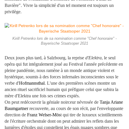
Bavière". Vivre la simplicité d'un tel moment est toujours un
privilège.
Kirill Petrenko lors de sa nomination comme "Chef honoraire" -
Bayerische Staatsoper 2021
Deux jours plus tard, à Salzbourg, la reprise
d'Elektra
, le seul
opéra qui fut intégralement joué au Festival l'année précédente en
pleine pandémie, nous ramène à un monde antique violent et
hystérique, soumis à des forces infernales inconscientes sous le
verbe d'
Hofmannsthal
. L'une des premières scènes montre un
ancien rituel sacrificiel humain qui préfigure celui que subira la
mère d'Elektra une fois ses crimes expiés.
On peut redécouvrir la géniale noirceur névrosée de
Tanja Ariane
Baumgartner
recouverte, au cours de son récit, par l'enveloppante
direction de
Franz Welser-Mös
t qui tire de luxueux scintillements
de l'écriture orchestrale dont on peut admirer les reflets dans les
lumières d'étoiles qui constellent les épais nuages sombres que