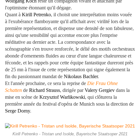
Wolfgang Koch
reste un compagnon vivant et attachant par
l'optimisme étonnant qu'il dégage.
Quant à
Kirill Petrenko
, il choisit une interprétation moins vouée
à l'exubérance flamboyante qu'il affichait avec virilité lors de la
première représentation, et dispense une densité de son fabuleuse,
ainsi qu'une sensibilité qui accentue encore plus l'emprise
méditative au dernier acte. La correspondance avec la
scénographie s'en trouve renforcée, le délié des motifs orchestraux
abonde d'ornements fluides au cœur d'une langue chaleureuse et
féconde, et les rappels pour cette équipe fantastique dureront près
de 25 mn à l'issue de cette représentation qui signe également la
fin du passionnant mandat de
Nikolaus Bachler
.
Et l'année prochaine, ce sera la reprise de
Die Frau Ohne
Schatten
de
Richard Strauss
, dirigée par
Valery Gergiev
dans la
mise en scène de
Krzysztof Warlikowski
, qui clôturera la
première année du festival d'opéra de Munich sous la direction de
Serge Dorny
.
Kirill Petrenko - Tristan und Isolde, Bayerische Staatsoper 2021