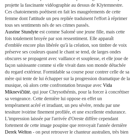
projette la fascinante vidéographie au dessus de Klytemnestre.
Ces chatoiements poétisent en fait les maugréements de cette
femme dont l'attitude un peu repliée traduisent l'effort à réprimer
tous ses sentiments nés de ses crimes passés.
Ausrine Stundyte
est comme Salomé une jeune fille, mais cette
fois totalement broyée par son ressentiment. Elle apparaît
d'emblée encore plus libérée qu'à la création, son timbre de voix
préserve ses couleurs quand le chant se tend, de larges ondes
obscures se propagent avec vaillance et souplesse, et elle joue de
façon saisissante comme si elle vivait dans son monde détachée
du regard extérieur. Formidable sa course pour contrer celle de sa
mère qui tente de lui échapper sur la progression dramatique de la
musique, où alors cette confrontation brusque avec
Vida
Miknevičiūtė
, qui joue Chrysothémis, pour la forcer à concrétiser
sa vengeance. Cette dernière lui oppose en effet un
tempérament acéré et irradiant, un peu sévère, rendu par une
tessiture ivoirine finement profilée, et une excellente endurance.
L'impression laissée par l'arrivée d'Oreste diffère cependant
fortement de cette image poupine que renvoyait l'année dernière
Derek Welton
- on peut retrouver le chanteur australien, très bien