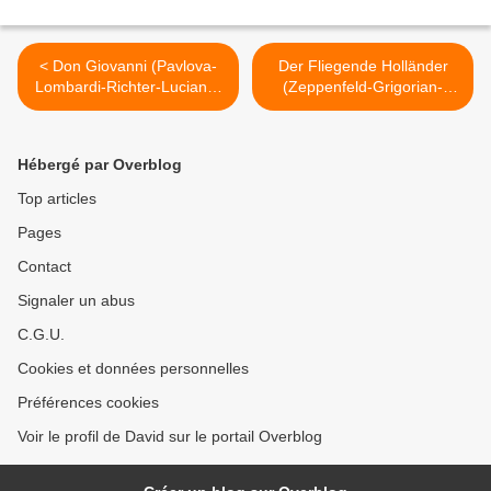
< Don Giovanni (Pavlova-
Der Fliegende Holländer
Lombardi-Richter-Luciano-
(Zeppenfeld-Grigorian-
Priante-Currentzis-
Cutler-Prudenskaya-
MusicAeterna-Castellucci)
Lundgren-Lyniv-
Salzbourg
Tcherniakov) Bayreuther
Hébergé par Overblog
Festspiele 2021 >
Top articles
Pages
Contact
Signaler un abus
C.G.U.
Cookies et données personnelles
Préférences cookies
Voir le profil de David sur le portail Overblog