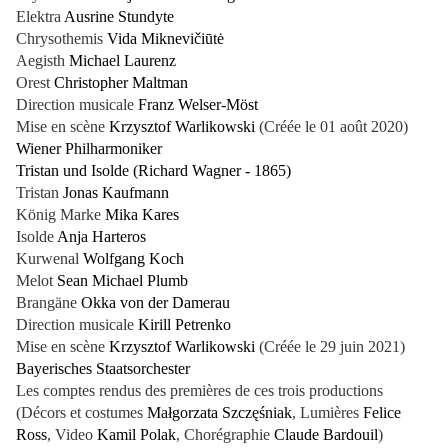
Elektra
Ausrine Stundyte
Chrysothemis
Vida Miknevičiūtė
Aegisth
Michael Laurenz
Orest
Christopher Maltman
Direction musicale
Franz Welser-Möst
Mise en scène
Krzysztof Warlikowski
(Créée le 01 août 2020)
Wiener Philharmoniker
Tristan und Isolde (Richard Wagner - 1865)
Tristan
Jonas Kaufmann
König Marke
Mika Kares
Isolde
Anja Harteros
Kurwenal
Wolfgang Koch
Melot
Sean Michael Plumb
Brangäne
Okka von der Damerau
Direction musicale
Kirill Petrenko
Mise en scène
Krzysztof Warlikowski
(Créée le 29 juin 2021)
Bayerisches Staatsorchester
Les comptes rendus des premières de ces trois productions
(Décors et costumes
Małgorzata Szczęśniak
, Lumières
Felice
Ross
, Video
Kamil Polak
, Chorégraphie
Claude Bardouil
)