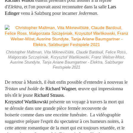
Rachael Wilson
étaient présentes pour assister à la reprise
d'
Elektra
, et l'on pouvait aussi reconnaitre dans la salle
Lars
Edinger
venu à Salzburg pour incarner
Jederman
.
Christopher Maltman, Vita Miknevičiūtė, Claude Bardouil, Felice Ross,
Malgorzata Szczęśniak, Krzysztof Warlikowski, Franz Welser-Möst,
Ausrine Stundyte, Tanja Ariane Baumgartner - Elektra, Salzburger
Festspiele 2021
De retour à Munich, il était enfin possible d'entendre à nouveau le
Tristan und Isolde
de
Richard Wagner
, œuvre qui impressionna
très tôt le jeune
Richard Strauss
.
Krzysztof Warlikowski
présente un voyage à travers la mort qui
se déroule dans une grande pièce fermée recouverte de
boiserie comme dans une enceinte funéraire. La vidéographie
suggestive prépare l'esprit du spectateur à ces humeurs noires, à
cette attente romantique de la mort qui est toujours retardée, et le