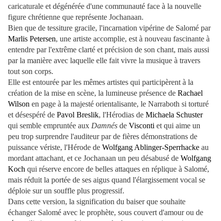
caricaturale et dégénérée d'une communauté face à la nouvelle
figure chrétienne que représente Jochanaan.
Bien que de tessiture gracile, l'incarnation vipérine de Salomé par
Marlis Petersen
, une artiste accomplie, est à nouveau fascinante à
entendre par l'extrême clarté et précision de son chant, mais aussi
par la manière avec laquelle elle fait vivre la musique à travers
tout son corps.
Elle est entourée par les mêmes artistes qui participèrent à la
création de la mise en scène, la lumineuse présence de
Rachael
Wilson
en page à la majesté orientalisante, le Narraboth si torturé
et désespéré de
Pavol Breslik
, l'Hérodias de
Michaela Schuster
qui semble empruntée aux
Damnés
de
Visconti
et qui aime un
peu trop surprendre l'auditeur par de fières démonstrations de
puissance vériste, l'Hérode de
Wolfgang Ablinger-Sperrhacke
au
mordant attachant, et ce Jochanaan un peu désabusé de
Wolfgang
Koch
qui réserve encore de belles attaques en réplique à Salomé,
mais réduit la portée de ses aigus quand l'élargissement vocal se
déploie sur un souffle plus progressif.
Dans cette version, la signification du baiser que souhaite
échanger Salomé avec le prophète, sous couvert d'amour ou de