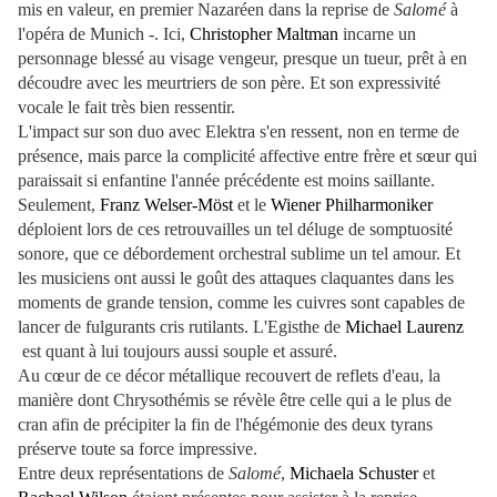
mis en valeur, en premier Nazaréen dans la reprise de
Salomé
à
l'opéra de Munich -. Ici,
Christopher Maltman
incarne un
personnage blessé au visage vengeur, presque un tueur, prêt à en
découdre avec les meurtriers de son père. Et son expressivité
vocale le fait très bien ressentir.
L'impact sur son duo avec Elektra s'en ressent, non en terme de
présence, mais parce la complicité affective entre frère et sœur qui
paraissait si enfantine l'année précédente est moins saillante.
Seulement,
Franz Welser-Möst
et le
Wiener Philharmoniker
déploient lors de ces retrouvailles un tel déluge de somptuosité
sonore, que ce débordement orchestral sublime un tel amour. Et
les musiciens ont aussi le goût des attaques claquantes dans les
moments de grande tension, comme les cuivres sont capables de
lancer de fulgurants cris rutilants. L'Egisthe de
Michael Laurenz
est quant à lui toujours aussi souple et assuré.
Au cœur de ce décor métallique recouvert de reflets d'eau, la
manière dont Chrysothémis se révèle être celle qui a le plus de
cran afin de précipiter la fin de l'hégémonie des deux tyrans
préserve toute sa force impressive.
Entre deux représentations de
Salomé
,
Michaela Schuster
et