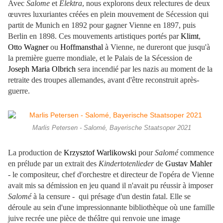
Avec
Salome
et
Elektra
, nous explorons deux relectures de deux
œuvres luxuriantes créées en plein mouvement de Sécession qui
partit de Munich en 1892 pour gagner Vienne en 1897, puis
Berlin en 1898. Ces mouvements artistiques portés par
Klimt
,
Otto Wagner
ou
Hoffmansthal
à Vienne, ne dureront que jusqu'à
la première guerre mondiale, et le Palais de la Sécession de
Joseph Maria Olbrich
sera incendié par les nazis au moment de la
retraite des troupes allemandes, avant d'être reconstruit après-
guerre.
Marlis Petersen - Salomé, Bayerische Staatsoper 2021
La production de
Krzysztof Warlikowski
pour
Salomé
commence
en prélude par un extrait des
Kindertotenlieder
de
Gustav Mahler
- le compositeur, chef d'orchestre et directeur de l'opéra de Vienne
avait mis sa démission en jeu quand il n'avait pu réussir à imposer
Salomé
à la censure - qui présage d'un destin fatal. Elle se
déroule au sein d'une impressionnante bibliothèque où une famille
juive recrée une pièce de théâtre qui renvoie une image