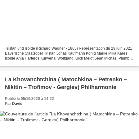
Tristan und Isolde (Richard Wagner - 1865) Représentation du 29 juin 2021
Bayerische Staatsoper Tristan Jonas Kaufmann König Marke Mika Kares
Isolde Anja Harteros Kurwenal Wolfgang Koch Melot Sean Michael Plumb
Brangäne Okka von der Damerau Ein Hirte...
La Khovanchtchina ( Matochkina – Petrenko –
Nikitin – Trofimov - Gergiev) Philharmonie
Publié le 05/10/2020 à 14:22
Par
David