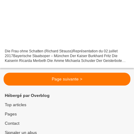
Die Frau ohne Schatten (Richard Strauss)Représentation du 02 juillet
2017Bayerische Staatsoper – München Der Kaiser Burkhard Fritz Die
Kaiserin Ricarda Merbeth Die Amme Michaela Schuster Der Geisterbote
Sebastian Holecek Hüter der Schwelle des Tempels...
Page suivante >
Hébergé par Overblog
Top articles
Pages
Contact
Signaler un abus