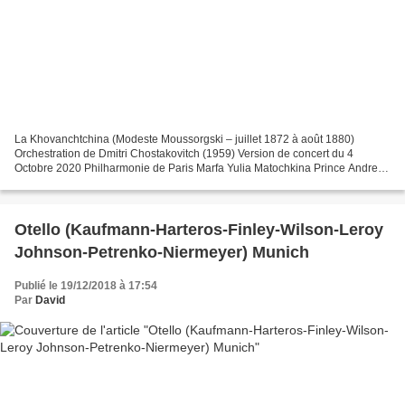
La Khovanchtchina (Modeste Moussorgski – juillet 1872 à août 1880)
Orchestration de Dmitri Chostakovitch (1959) Version de concert du 4
Octobre 2020 Philharmonie de Paris Marfa Yulia Matochkina Prince Andrei
Khovansky Yevgeny Akimov Prince Ivan Khovansky...
Otello (Kaufmann-Harteros-Finley-Wilson-Leroy
Johnson-Petrenko-Niermeyer) Munich
Publié le 19/12/2018 à 17:54
Par
David