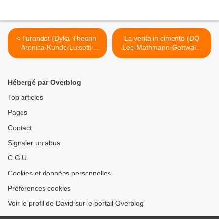
< Turandot (Dyka-Theorin-
La verità in cimento (DQ
Aronica-Kunde-Luisotti-
Lee-Mathmann-Gottwald-
Wilson) Madrid
Lavi-Perniceni-Kim)
Rokokotheater
Schwetzingen >
Hébergé par Overblog
Top articles
Pages
Contact
Signaler un abus
C.G.U.
Cookies et données personnelles
Préférences cookies
Voir le profil de David sur le portail Overblog