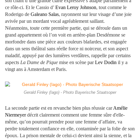
son chant d’une grande clarté expressive s’adapte parfaitement à
ce rôle-ci. Et le Cassio d’
Evan Leroy Johnson
, tout comme le
Roderigo de
Galeano Salas
, rayonnent sur leur visage d’une joie
avivée par un mordant vocal agréablement saillant.
Néanmoins, toute cette première partie, qui se déroule dans un
grand appartement où l’on voit en arrière-plan Desdémone se
morfondre dans une pièce aux couleurs blafardes, est engagée
dans un sens théâtral sans réelle force ni noirceur, et son aspect
maladif, appuyé par des lumières verdâtres, rappelle par certains
aspects
La Dame de Pique
mise en scène par
Lev Dodin
il y a
vingt ans à Amsterdam et Paris.
Gerald Finley (Iago) - Photo Bayerische Staatsoper
La seconde partie est en revanche bien plus réussie car
Amélie
Niermeyer
décrit clairement comment une femme sûre d'elle-
même, qu’on pourrait prendre pour une femme d’affaire, va
perdre totalement confiance en elle, contaminée par la folie de son
époux. La prison mentale de celui-ci devient ainsi la sienne, et la