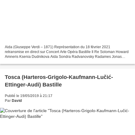
Aida (Giuseppe Verdi – 1871) Représentation du 18 février 2021
retransmise en direct sur Concert Arte Opéra Bastille Il Re Soloman Howard
Amneris Ksenia Dudnikova Aida Sondra Radvanovsky Radames Jonas
Kaufmann Ramfis Dmitry Belosselskiy Amonasro Ludovic...
Tosca (Harteros-Grigolo-Kaufmann-Lučić-
Ettinger-Audi) Bastille
Publié le 19/05/2019 à 21:17
Par
David