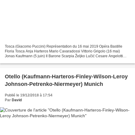
Tosca (Giacomo Puccini) Représentation du 16 mai 2019 Opéra Bastille
Floria Tosca Anja Harteros Mario Cavaradossi Vittorio Grigolo (16 mai)
Jonas Kaufmann (5 juin) Il Barone Scarpia Željko Lučić Cesare Angelotti
Sava Vemić Il Sagrestano Nicolas Cavallier...
Otello (Kaufmann-Harteros-Finley-Wilson-Leroy
Johnson-Petrenko-Niermeyer) Munich
Publié le 19/12/2018 à 17:54
Par
David