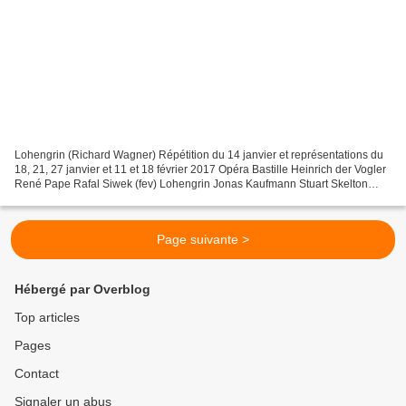
Lohengrin (Richard Wagner) Répétition du 14 janvier et représentations du
18, 21, 27 janvier et 11 et 18 février 2017 Opéra Bastille Heinrich der Vogler
René Pape Rafal Siwek (fev) Lohengrin Jonas Kaufmann Stuart Skelton
(fev) Elsa von Brabant Martina...
Page suivante >
Hébergé par Overblog
Top articles
Pages
Contact
Signaler un abus