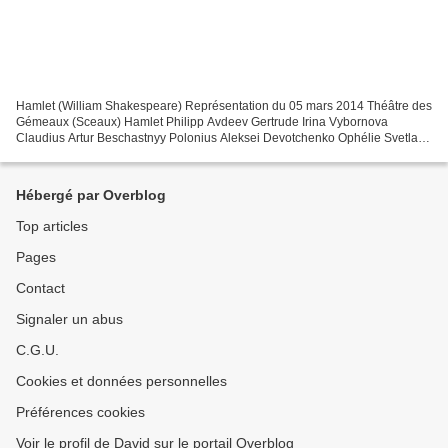
Hamlet (William Shakespeare) Représentation du 05 mars 2014 Théâtre des
Gémeaux (Sceaux) Hamlet Philipp Avdeev Gertrude Irina Vybornova
Claudius Artur Beschastnyy Polonius Aleksei Devotchenko Ophélie Svetlana
Mamresheva Laërte Ilya Romashko Horatio Harald...
Hébergé par Overblog
Top articles
Pages
Contact
Signaler un abus
C.G.U.
Cookies et données personnelles
Préférences cookies
Voir le profil de David sur le portail Overblog