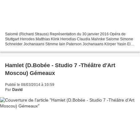
Salomé (Richard Strauss) Représentation du 30 janvier 2016 Opéra de
Stuttgart Herodes Matthias Klink Herodias Claudia Mahnke Salome Simone
Schneider Jochanaans Stimme Iain Paterson Jochanaans Körper Yasin El
Harrouk Narraboth Gergely Németi Ein Page Idunnu...
Hamlet (D.Bobée - Studio 7 -Théâtre d'Art
Moscou) Gémeaux
Publié le 08/03/2014 à 10:59
Par
David