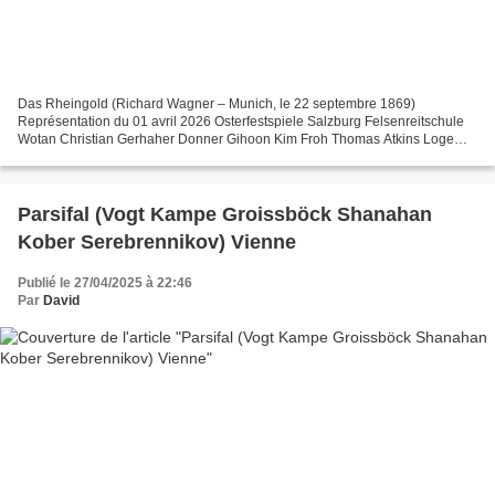
Das Rheingold (Richard Wagner – Munich, le 22 septembre 1869)
Représentation du 01 avril 2026 Osterfestspiele Salzburg Felsenreitschule
Wotan Christian Gerhaher Donner Gihoon Kim Froh Thomas Atkins Loge
Brenton Ryan Alberich Leigh Melrose Mime Thomas...
Parsifal (Vogt Kampe Groissböck Shanahan
Kober Serebrennikov) Vienne
Publié le 27/04/2025 à 22:46
Par
David