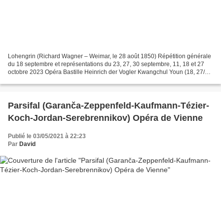
Lohengrin (Richard Wagner – Weimar, le 28 août 1850) Répétition générale
du 18 septembre et représentations du 23, 27, 30 septembre, 11, 18 et 27
octobre 2023 Opéra Bastille Heinrich der Vogler Kwangchul Youn (18, 27/09
et 11, 18, 27/10) Tareq Nazmi (23/09)...
Parsifal (Garanča-Zeppenfeld-Kaufmann-Tézier-
Koch-Jordan-Serebrennikov) Opéra de Vienne
Publié le 03/05/2021 à 22:23
Par
David