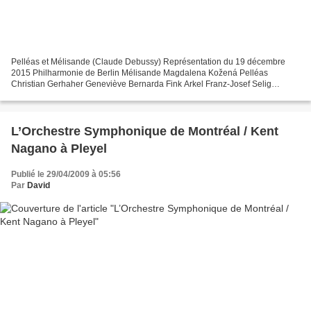
Pelléas et Mélisande (Claude Debussy) Représentation du 19 décembre
2015 Philharmonie de Berlin Mélisande Magdalena Kožená Pelléas
Christian Gerhaher Geneviève Bernarda Fink Arkel Franz-Josef Selig
Golaud Gerald Finley Ynoild Solist des Tölzer Knabenchors...
L’Orchestre Symphonique de Montréal / Kent
Nagano à Pleyel
Publié le 29/04/2009 à 05:56
Par
David