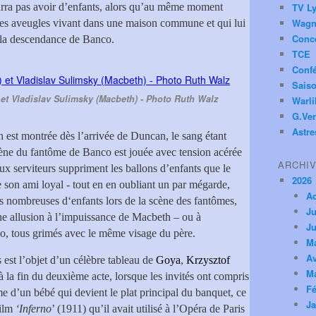
urra pas avoir d’enfants, alors qu’au même moment
TV Ly
Wagn
s aveugles vivant dans une maison commune et qui lui
Conc
e la descendance de Banco.
TCE
Conf
Saiso
et Vladislav Sulimsky (Macbeth) - Photo Ruth Walz
Warl
G.Ver
Astre
est montrée dès l’arrivée de Duncan, le sang étant
scène du fantôme de Banco est jouée avec tension acérée
ARCHI
ux serviteurs suppriment les ballons d’enfants que le
2026
son ami loyal - tout en en oubliant un par mégarde,
A
us nombreuses d‘enfants lors de la scène des fantômes,
Ju
une allusion à l’impuissance de Macbeth – ou à
Ju
o, tous grimés avec le même visage du père.
M
Av
 est l’objet d’un célèbre tableau de
Goya
,
Krzysztof
M
 la fin du deuxième acte, lorsque les invités ont compris
Fé
e d’un bébé qui devient le plat principal du banquet, ce
Ja
ilm
‘Inferno
’ (1911) qu’il avait utilisé à l’Opéra de Paris