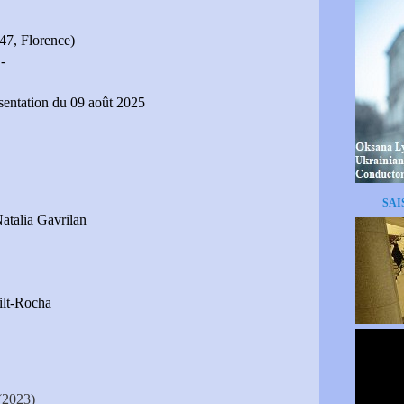
47, Florence)
-
ésentation du 09 août 2025
SAI
atalia Gavrilan
lt-Rocha
 (2023)