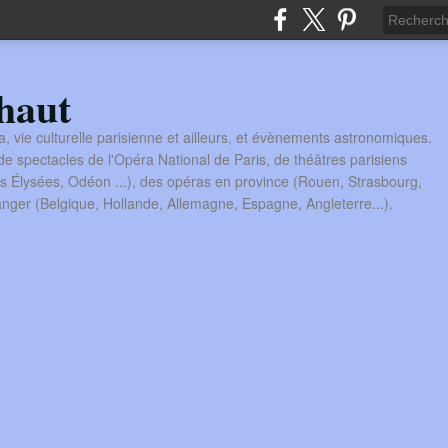
haut
a, vie culturelle parisienne et ailleurs, et évènements astronomiques.
 spectacles de l'Opéra National de Paris, de théâtres parisiens
s Élysées, Odéon ...), des opéras en province (Rouen, Strasbourg,
tranger (Belgique, Hollande, Allemagne, Espagne, Angleterre...).