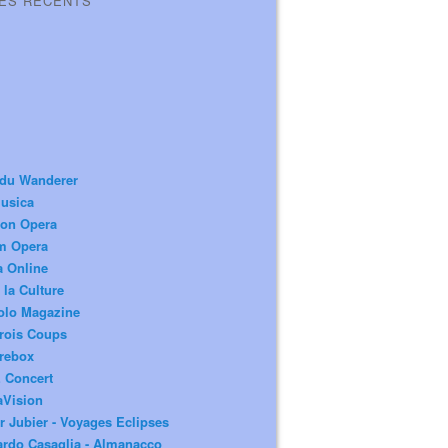
LES RÉCENTS
 du Wanderer
usica
ion Opera
m Opera
a Online
 la Culture
olo Magazine
rois Coups
rebox
 Concert
aVision
r Jubier - Voyages Eclipses
rdo Casaglia - Almanacco