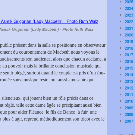
2025
2024
2023
2022
2021
 Asmik Grigorian (Lady Macbeth) - Photo Ruth Walz
2020
2019
ublic présent dans la salle se positionne en observateur
2018
 moment du couronnement de Macbeth nous voyons le
2017
plaudissements son audience, alors que chacun acclame, à
2016
me au pouvoir mais la brillante conclusion musicale qui
2015
e sentir piégé, surtout quand le couple est pris d’un fou-
2014
déroulée sans musique reste tout aussi amusante que
2013
2012
2011
 silencieux, qui jouent bien un rôle précis dans ce
2010
 réglé, telle cette dame âgée se précipitant aussi bien
2009
e pour aider Fléance, le fils de Banco, à fuir, une
2008
 a plus à agir, reprend méthodiquement son tricot avec le
2007