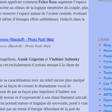
ARTIC
ement apprécier comment
Felice Ross
segmente l’espace
 scène au climax de la logique meurtrière du couple, plus
r resserrer l’espace autour de l’action centrale, évoluant
nt même d’étranges effets subliminaux violacés dans la
LIENS
Blog
novo (Macduff) - Photo Ruth Walz
Resm
Pass
tragédiens,
Asmik Grigorian
et
Vladislav Sulimsky
Foru
ans cet enchaînement d’actions menant à la chute du
Oper
Toute
Trem
ue sa caractérisation avec un relief encore plus marqué
Les T
par sa façon de creuser le dramatisme vocal de
Cultu
ussi de par sa façon plus impulsive d’habiter son
ARTE
terreur et d’expressivité à son chant finement articulé.
Oper
’un portrait mature et tragique du souverain, porté à cran
Xavie
lué par un retour d’énergie débordant de la part du
Ghera