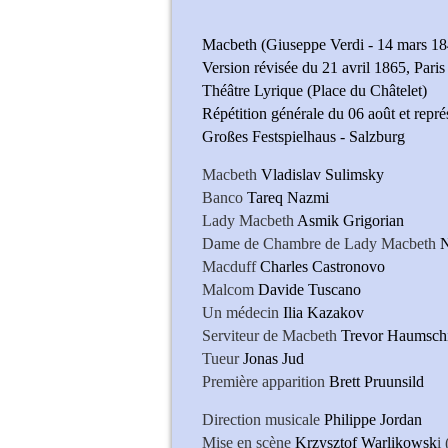
Macbeth (Giuseppe Verdi - 14 mars 18
Version révisée du 21 avril 1865, Paris 
Théâtre Lyrique (Place du Châtelet)
Répétition générale du 06 août et repr
Großes Festspielhaus - Salzburg
Macbeth
Vladislav Sulimsky
Banco
Tareq Nazmi
Lady Macbeth
Asmik Grigorian
Dame de Chambre de Lady Macbeth
N
Macduff
Charles Castronovo
Malcom
Davide Tuscano
Un médecin
Ilia Kazakov
Serviteur de Macbeth
Trevor Haumschi
Tueur
Jonas Jud
Première apparition
Brett Pruunsild
Direction musicale
Philippe Jordan
Mise en scène
Krzysztof Warlikowsk
i