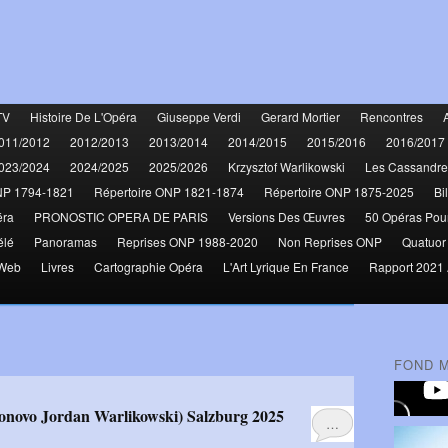
TV
Histoire De L'Opéra
Giuseppe Verdi
Gerard Mortier
Rencontres
011/2012
2012/2013
2013/2014
2014/2015
2015/2016
2016/2017
023/2024
2024/2025
2025/2026
Krzysztof Warlikowski
Les Cassandre
NP 1794-1821
Répertoire ONP 1821-1874
Répertoire ONP 1875-2025
Bi
éra
PRONOSTIC OPERA DE PARIS
Versions Des Œuvres
50 Opéras Pou
élé
Panoramas
Reprises ONP 1988-2020
Non Reprises ONP
Quatuor
 Web
Livres
Cartographie Opéra
L'Art Lyrique En France
Rapport 2021 
FOND 
ronovo Jordan Warlikowski) Salzburg 2025
…