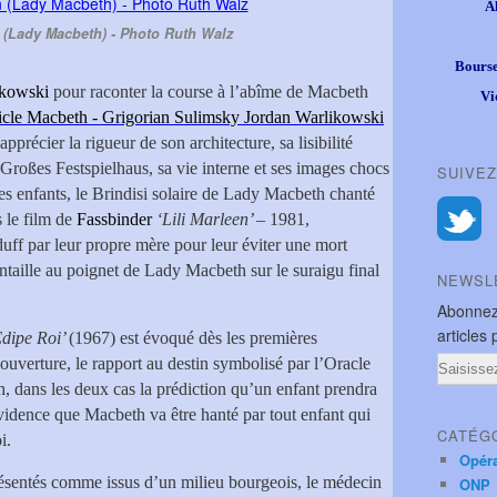
A
 (Lady Macbeth) - Photo Ruth Walz
Bourse
ikowski
pour raconter la course à l’abîme de Macbeth
Vi
ticle Macbeth - Grigorian Sulimsky Jordan Warlikowski
apprécier la rigueur de son architecture, sa lisibilité
a Großes Festspielhaus, sa vie interne et ses images chocs
SUIVEZ
es enfants, le Brindisi solaire de Lady Macbeth chanté
 le film de
Fassbinder
‘Lili Marleen’
– 1981,
ff par leur propre mère pour leur éviter une mort
ntaille au poignet de Lady Macbeth sur le suraigu final
NEWSL
Abonnez
articles 
dipe Roi’
(1967) est évoqué dès les premières
Email
uverture, le rapport au destin symbolisé par l’Oracle
, dans les deux cas la prédiction qu’un enfant prendra
’évidence que Macbeth va être hanté par tout enfant qui
CATÉG
i.
Opér
ésentés comme issus d’un milieu bourgeois, le médecin
ONP