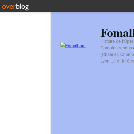
Fomal
Histoire de l'Opér
Comptes rendus de
(Châtelet, Champ
Lyon ...) et à l'é