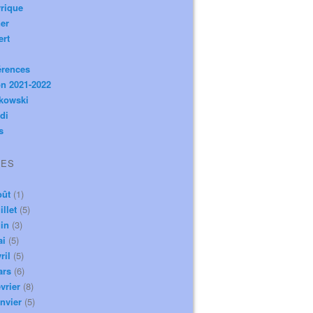
rique
er
ert
érences
n 2021-2022
ikowski
di
s
VES
oût
(1)
illet
(5)
in
(3)
ai
(5)
ril
(5)
ars
(6)
vrier
(8)
nvier
(5)