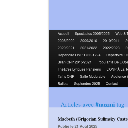
Accueil
Spectacles 2005/2025
Web & 
2008/2009
2009/2010
2010/2011
2
2020/2021
2021/2022
2022/2023
2
Répertoire ONP 1733-1794
Répertoire O
Bilan ONP 2015/2021
Popularité De L'Op
Théâtres Lyriques Parisiens
L'ONP À La T
Tarifs ONP
Salle Modulable
Audience
Ballets
Septembre 2025
Contact
#nazmi
Articles avec
tag
Macbeth (Grigorian Sulimsky Cast
Publié le 21 Août 2025