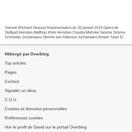
Salomé (Richard Strauss) Représentation du 30 janvier 2016 Opéra de
Stuttgart Herodes Matthias Klink Herodias Claudia Mahnke Salome Simone
Schneider Jochanaans Stimme Iain Paterson Jochanaans Körper Yasin El
Harrouk Narraboth Gergely Németi Ein Page Idunnu...
Hébergé par Overblog
Top articles
Pages
Contact
Signaler un abus
C.G.U.
Cookies et données personnelles
Préférences cookies
Voir le profil de David sur le portail Overblog