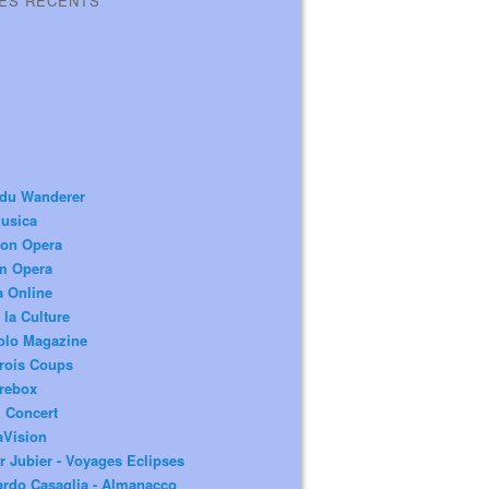
LES RÉCENTS
 du Wanderer
usica
ion Opera
m Opera
a Online
 la Culture
olo Magazine
rois Coups
rebox
 Concert
aVision
r Jubier - Voyages Eclipses
rdo Casaglia - Almanacco