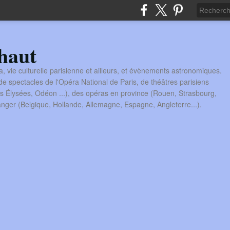
haut
a, vie culturelle parisienne et ailleurs, et évènements astronomiques.
 spectacles de l'Opéra National de Paris, de théâtres parisiens
s Élysées, Odéon ...), des opéras en province (Rouen, Strasbourg,
tranger (Belgique, Hollande, Allemagne, Espagne, Angleterre...).