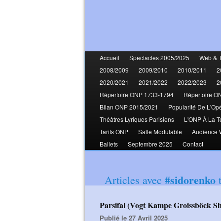
Accueil
Spectacles 2005/2025
Web & 
2008/2009
2009/2010
2010/2011
2
2020/2021
2021/2022
2022/2023
2
Répertoire ONP 1733-1794
Répertoire O
Bilan ONP 2015/2021
Popularité De L'Op
Théâtres Lyriques Parisiens
L'ONP À La T
Tarifs ONP
Salle Modulable
Audience
Ballets
Septembre 2025
Contact
#sidorenko
Articles avec
t
Parsifal (Vogt Kampe Groissböck 
Publié le 27 Avril 2025