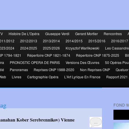
TV
Histoire De L'Opéra
Giuseppe Verdi
Gerard Mortier
Rencontres
011/2012
2012/2013
2013/2014
2014/2015
2015/2016
2016/2017
023/2024
2024/2025
2025/2026
Krzysztof Warlikowski
Les Cassandre
NP 1794-1821
Répertoire ONP 1821-1874
Répertoire ONP 1875-2025
Bi
éra
PRONOSTIC OPERA DE PARIS
Versions Des Œuvres
50 Opéras Pou
élé
Panoramas
Reprises ONP 1988-2020
Non Reprises ONP
Quatuor
 Web
Livres
Cartographie Opéra
L'Art Lyrique En France
Rapport 2021 
ag
FOND 
Shanahan Kober Serebrennikov) Vienne
…