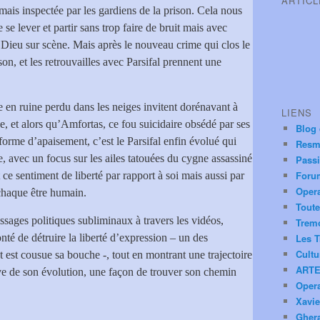
ARTIC
ais inspectée par les gardiens de la prison. Cela nous
se lever et partir sans trop faire de bruit mais avec
 Dieu sur scène. Mais après le nouveau crime qui clos le
on, et les retrouvailles avec Parsifal prennent une
en ruine perdu dans les neiges invitent dorénavant à
LIENS
e, et alors qu’Amfortas, ce fou suicidaire obsédé par ses
Blog
 forme d’apaisement, c’est le Parsifal enfin évolué qui
Resm
re, avec un focus sur les ailes tatouées du cygne assassiné
Pass
Foru
 ce sentiment de liberté par rapport à soi mais aussi par
Oper
 chaque être humain.
Toute
sages politiques subliminaux à travers les vidéos,
Trem
té de détruire la liberté d’expression – un des
Les T
Cultu
nt est cousue sa bouche -, tout en montrant une trajectoire
ARTE
tive de son évolution, une façon de trouver son chemin
Oper
Xavie
Ghera