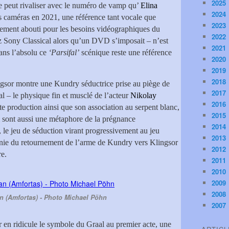
2025
e peut rivaliser avec le numéro de vamp qu’
Elina
2024
es caméras en 2021, une référence tant vocale que
2023
mement abouti pour les besoins vidéographiques du
2022
z Sony Classical alors qu’un DVD s’imposait – n’est
2021
ans l’absolu ce
‘Parsifal’
scénique reste une référence
2020
2019
2018
ngsor montre une Kundry séductrice prise au piège de
2017
al – le physique fin et musclé de l’acteur
Nikolay
2016
te production ainsi que son association au serpent blanc,
2015
qui sont aussi une métaphore de la prégnance
2014
 le jeu de séduction virant progressivement au jeu
2013
énie du retournement de l’arme de Kundry vers Klingsor
2012
re.
2011
2010
2009
2008
 (Amfortas) - Photo Michael Pöhn
2007
r en ridicule le symbole du Graal au premier acte, une