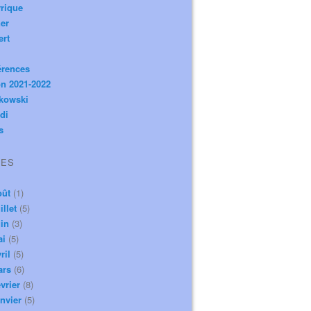
rique
er
ert
érences
n 2021-2022
ikowski
di
s
VES
oût
(1)
illet
(5)
in
(3)
ai
(5)
ril
(5)
ars
(6)
vrier
(8)
nvier
(5)