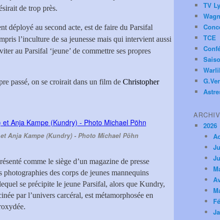
TV Ly
sirait de trop près.
Wagn
Conc
nt déployé au second acte, est de faire du Parsifal
TCE
pris l’inculture de sa jeunesse mais qui intervient aussi
Conf
viter au Parsifal ‘jeune’ de commettre ses propres
Saiso
Warl
G.Ver
re passé, on se croirait dans un film de
Christopher
Astre
ARCHI
2026
) et Anja Kampe (Kundry) - Photo Michael Pöhn
A
Ju
Ju
présenté comme le siège d’un magazine de presse
M
es photographies des corps de jeunes mannequins
Av
equel se précipite le jeune Parsifal, alors que Kundry,
M
née par l’univers carcéral, est métamorphosée en
Fé
eroxydée.
Ja