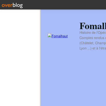
Fomal
Histoire de l'Opér
Comptes rendus de
(Châtelet, Champ
Lyon ...) et à l'é