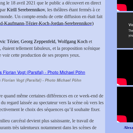
ing le 18 avril 2021 que le public a découvert en direct
par
Kirill Serebrennikov
, les théâtres étant fermés à ce
monde. Un compte-rendu de cette diffusion en était fait
eld-Kaufmann-Tézier-Koch-Jordan-Serebrennikov)
vic Tézier, Georg Zeppenfeld, Wolfgang Koch
et
e, étaient tellement fabuleux, et la proposition scénique
de voir cette production de ses propres yeux.
 Florian Vogt (Parsifal) - Photo Michael Pöhn
tre quand même certaines différences en ce week-end de
é du regard laissée au spectateur vers la scène où vers les
jectivement le choix des séquences qu’il souhaite fixer.
ilieu carcéral devient plus saisissante, le travail de
igurants très talentueux notamment dans les scènes de
Alexa