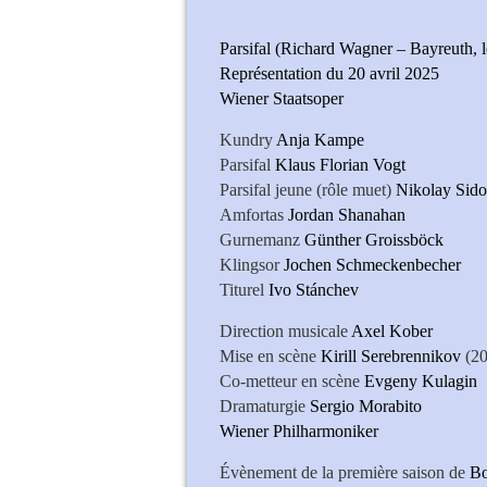
Parsifal (Richard Wagner – Bayreuth, le
Représentation du 20 avril 2025
Wiener Staatsoper
Kundry
Anja Kampe
Parsifal
Klaus Florian Vogt
Parsifal jeune (rôle muet)
Nikolay Sid
Amfortas
Jordan Shanahan
Gurnemanz
Günther Groissböck
Klingsor
Jochen Schmeckenbecher
Titurel
Ivo Stánchev
Direction musicale
Axel Kober
Mise en scène
Kirill Serebrennikov
(20
Co-metteur en scène
Evgeny Kulagin
Dramaturgie
Sergio Morabito
Wiener Philharmoniker
Évènement de la première saison de
Bo