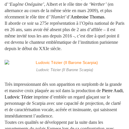
d’
‘Eugène Onéguine’
, Albert et le rôle titre de
‘Werther’
(en
alternance au cours de la même série en mars 2009), et plus
récemment le rôle titre d’
’Hamlet’
d’
Ambroise Thomas
.
Il aborde ce soir sa 275e représentation à l’Opéra national de Paris
en 26 ans, sans avoir été absent plus de 2 ans d’affilée – il est
même invité tous les ans depuis 2016 -, c’est dire à quel point il
est devenu le chanteur emblématique de l’institution parisienne
depuis le début du XXIe siècle.
Ludovic Tézier (Il Barone Scarpia)
Très impressionnant dès son apparition en surplomb de la grande
et massive croix plaquée au sol dans la production de
Pierre Audi
,
Ludovic Tézier
imprime d’emblée un regard glaçant sur le
personnage de Scarpia avec une capacité de projection, de clarté
et de caractérisation vocale, acérée et insinuante, qui saisissent
immédiatement l’audience.
Toutes ces qualités se développent par la suite dans les
appartements du palais Farnese lors de sa confrontation avec