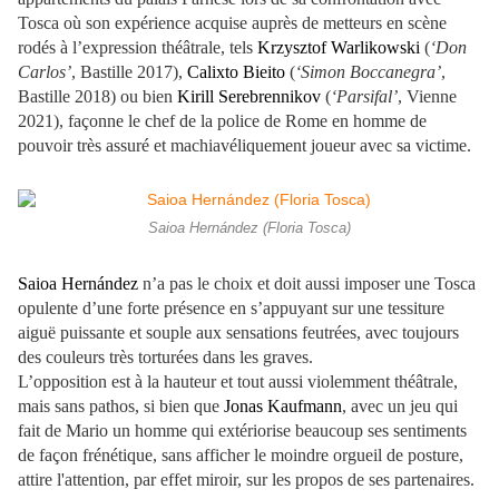
Tosca où son expérience acquise auprès de metteurs en scène
rodés à l’expression théâtrale, tels
Krzysztof Warlikowski
(
‘Don
Carlos’
, Bastille 2017),
Calixto Bieito
(
‘Simon Boccanegra’
,
Bastille 2018) ou bien
Kirill Serebrennikov
(
‘Parsifal’
, Vienne
2021), façonne le chef de la police de Rome en homme de
pouvoir très assuré et machiavéliquement joueur avec sa victime.
Saioa Hernández (Floria Tosca)
Saioa Hernández
n’a pas le choix et doit aussi imposer une Tosca
opulente d’une forte présence en s’appuyant sur une tessiture
aiguë puissante et souple aux sensations feutrées, avec toujours
des couleurs très torturées dans les graves.
L’opposition est à la hauteur et tout aussi violemment théâtrale,
mais sans pathos, si bien que
Jonas Kaufmann
, avec un jeu qui
fait de Mario un homme qui extériorise beaucoup ses sentiments
de façon frénétique, sans afficher le moindre orgueil de posture,
attire l'attention, par effet miroir, sur les propos de ses partenaires.