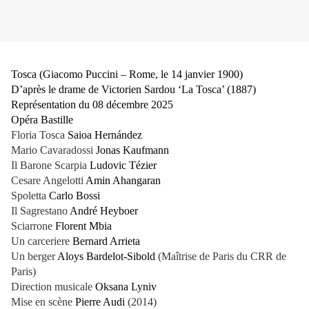
Tosca (Giacomo Puccini – Rome, le 14 janvier 1900)
D’après le drame de Victorien Sardou ‘La Tosca’ (1887)
Représentation du 08 décembre 2025
Opéra Bastille
Floria Tosca
Saioa Hernández
Mario Cavaradossi
Jonas Kaufmann
Il Barone Scarpia
Ludovic Tézier
Cesare Angelotti
Amin Ahangaran
Spoletta
Carlo Bossi
Il Sagrestano
André Heyboer
Sciarrone
Florent Mbia
Un carceriere
Bernard Arrieta
Un berger
Aloys Bardelot-Sibold
(Maîtrise de Paris du CRR de
Paris)
Direction musicale
Oksana Lyniv
Mise en scène
Pierre Audi
(2014)