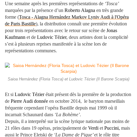
Une semaine après les premières représentations de
‘Tosca’
marquées par la présence d’un
Roberto Alagna
en très grande
forme (
Tosca - Alagna Hernández Markov Lyniv Audi à l'Opéra
de Paris Bastille
), la distribution connaît une première évolution
pour trois représentations avec le retour sur scène de
Jonas
Kaufmann
et de
Ludovic Tézier
, deux artistes dont la complicité
s’est à plusieurs reprises manifestée à la scène lors de
représentations communes.
Saioa Hernández (Floria Tosca) et Ludovic Tézier (Il Barone Scarpia)
Et si
Ludovic Tézier
était présent dès la première de la production
de
Pierre Audi donnée
en octobre 2014, le baryton marseillais
fréquente cependant l’opéra Bastille depuis mai 1999 où il
incarnait Schaunard dans
‘La Bohème’
.
Depuis, il a interprété sur la scène lyrique nationale pas moins de
21 rôles dans 19 opéras, principalement de
Verdi
et
Puccini,
mais
aussi le Prince Eletski de
‘La Dame de Pique’
et le rôle titre