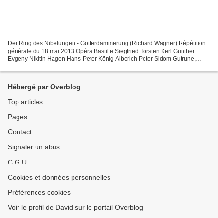
Der Ring des Nibelungen - Götterdämmerung (Richard Wagner) Répétition
générale du 18 mai 2013 Opéra Bastille Siegfried Torsten Kerl Gunther
Evgeny Nikitin Hagen Hans-Peter König Alberich Peter Sidom Gutrune,
Dritte Norn Edith Haller Zweite Norn, Waltraute...
Hébergé par Overblog
Top articles
Pages
Contact
Signaler un abus
C.G.U.
Cookies et données personnelles
Préférences cookies
Voir le profil de David sur le portail Overblog