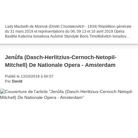
Lady Macbeth de Mzensk (Dmitri Chostakovitch - 1934) Répétition générale
du 31 mars 2019 et représentations du 06, 09 13 et 16 avril 2019 Opéra
Bastille Katerina Ismaïlova Aušrinė Stundytė Boris Timoféiévitch Ismaïlov
Dmitry Ulyanov Zinovy Boorisovitch...
Jenůfa (Dasch-Herlitzius-Cernoch-Netopil-
Mitchell) De Nationale Opera - Amsterdam
Publié le 13/10/2018 à 06:57
Par
David