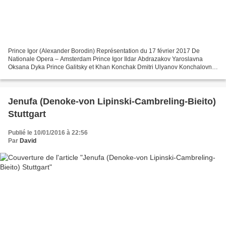
Prince Igor (Alexander Borodin) Représentation du 17 février 2017 De
Nationale Opera – Amsterdam Prince Igor Ildar Abdrazakov Yaroslavna
Oksana Dyka Prince Galitsky et Khan Konchak Dmitri Ulyanov Konchalovna
Agunda Kulaeva Vladimir Igoryevich Pavel Černoch...
Jenufa (Denoke-von Lipinski-Cambreling-Bieito)
Stuttgart
Publié le 10/01/2016 à 22:56
Par
David