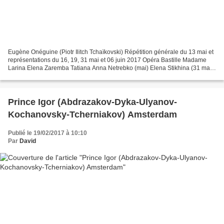
Eugène Onéguine (Piotr Ilitch Tchaïkovski) Répétition générale du 13 mai et
représentations du 16, 19, 31 mai et 06 juin 2017 Opéra Bastille Madame
Larina Elena Zaremba Tatiana Anna Netrebko (mai) Elena Stikhina (31 mai)
Nicole Car (juin) Olga Varduhi...
Prince Igor (Abdrazakov-Dyka-Ulyanov-
Kochanovsky-Tcherniakov) Amsterdam
Publié le 19/02/2017 à 10:10
Par
David