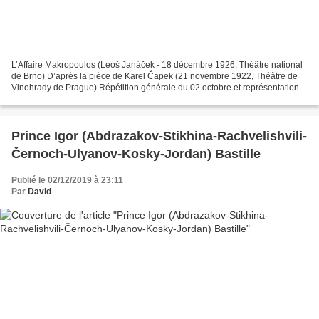
L’Affaire Makropoulos (Leoš Janáček - 18 décembre 1926, Théâtre national
de Brno) D’après la pièce de Karel Čapek (21 novembre 1922, Théâtre de
Vinohrady de Prague) Répétition générale du 02 octobre et représentations
du 05 et 17 octobre 2023 Opéra Bastille...
Prince Igor (Abdrazakov-Stikhina-Rachvelishvili-
Černoch-Ulyanov-Kosky-Jordan) Bastille
Publié le 02/12/2019 à 23:11
Par
David