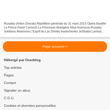
Rusalka (Anton Dvorak) Répétition générale du 31 mars 2015 Opéra Bastille
Le Prince Pavel Cernoch La Princesse étrangère Alisa Kolosova Rusalka
Svetlana Aksenova L’Esprit du Lac Dimitry Ivashchenko Ježibaba Larissa
Diadkova Le Garde-forestier Igor Gnidii...
Page suivante >
Hébergé par Overblog
Top articles
Pages
Contact
Signaler un abus
C.G.U.
Cookies et données personnelles