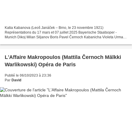
Katia Kabanova (Leoš Janáček – Brno, le 23 novembre 1921)
Représentations du 17 mars et 07 juillet 2025 Bayerische Staatsoper -
Munich Dikoj Milan Siljanov Boris Pavel Černoch Kabanicha Violeta Urmana
Tichon John Daszak Káťa Corinne Winters Kudrjáš James...
L'Affaire Makropoulos (Mattila Černoch Mälkki
Warlikowski) Opéra de Paris
Publié le 06/10/2023 à 23:36
Par
David