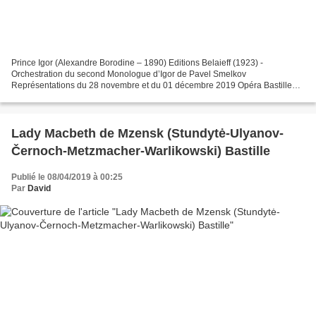
Prince Igor (Alexandre Borodine – 1890) Editions Belaieff (1923) -
Orchestration du second Monologue d’Igor de Pavel Smelkov
Représentations du 28 novembre et du 01 décembre 2019 Opéra Bastille
Prince Igor Ildar Abdrazakov Iaroslavna Elena Stikhina Vladimir...
Lady Macbeth de Mzensk (Stundytė-Ulyanov-
Černoch-Metzmacher-Warlikowski) Bastille
Publié le 08/04/2019 à 00:25
Par
David