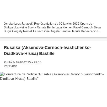
Jenufa (Leos Janacek) Représentation du 09 janvier 2016 Opera de
Stuttgart La vieille Buryja Renate Behle Laca Klemen Pavel Cernoch Steva
Burya Gergely Németi La sacristine Angela Denoke Jenufa Rebecca von
Lipinski Le meunier Mark Munkittrick Le maire...
Rusalka (Aksenova-Cernoch-Ivashchenko-
Diadkova-Hrusa) Bastille
Publié le 02/04/2015 à 22:15
Par
David