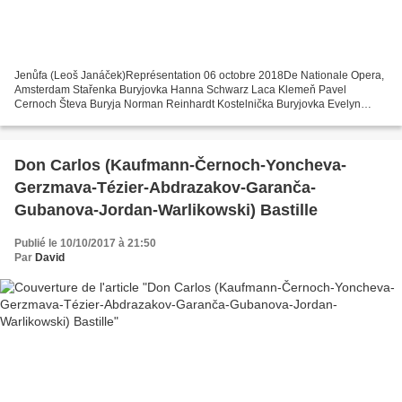
Jenůfa (Leoš Janáček)Représentation 06 octobre 2018De Nationale Opera,
Amsterdam Stařenka Buryjovka Hanna Schwarz Laca Klemeň Pavel
Cernoch Števa Buryja Norman Reinhardt Kostelnička Buryjovka Evelyn
Herlitzius Jenůfa Annette Dasch Stárek Henry Waddington...
Don Carlos (Kaufmann-Černoch-Yoncheva-
Gerzmava-Tézier-Abdrazakov-Garanča-
Gubanova-Jordan-Warlikowski) Bastille
Publié le 10/10/2017 à 21:50
Par
David