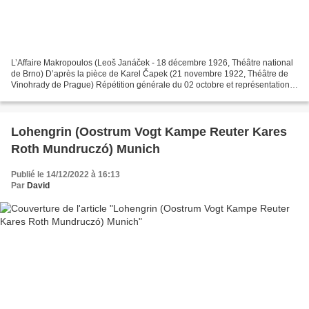
L’Affaire Makropoulos (Leoš Janáček - 18 décembre 1926, Théâtre national
de Brno) D’après la pièce de Karel Čapek (21 novembre 1922, Théâtre de
Vinohrady de Prague) Répétition générale du 02 octobre et représentations
du 05 et 17 octobre 2023 Opéra Bastille...
Lohengrin (Oostrum Vogt Kampe Reuter Kares
Roth Mundruczó) Munich
Publié le 14/12/2022 à 16:13
Par
David