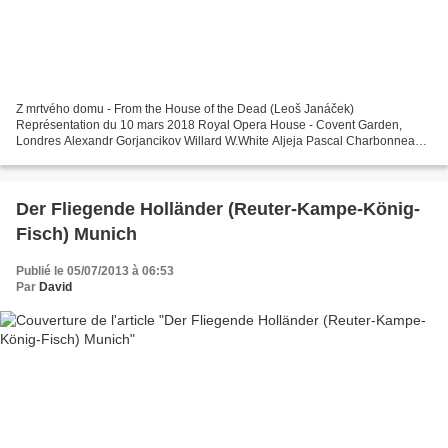
Z mrtvého domu - From the House of the Dead (Leoš Janáček)
Représentation du 10 mars 2018 Royal Opera House - Covent Garden,
Londres Alexandr Gorjancikov Willard W.White Aljeja Pascal Charbonneau
Luka Kuzmič Štefan Margita Skuratov Ladislav Elgr Šiškov/Priest...
Der Fliegende Holländer (Reuter-Kampe-König-
Fisch) Munich
Publié le 05/07/2013 à 06:53
Par
David