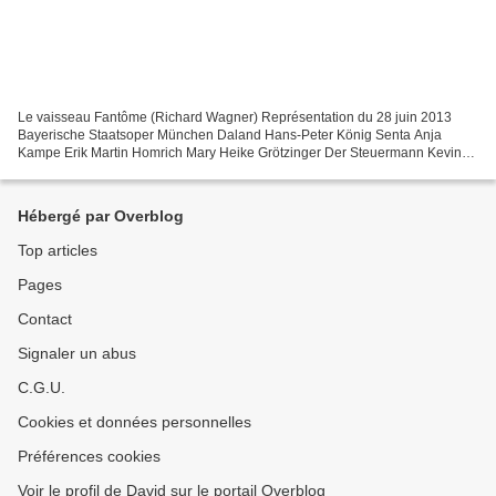
Le vaisseau Fantôme (Richard Wagner) Représentation du 28 juin 2013
Bayerische Staatsoper München Daland Hans-Peter König Senta Anja
Kampe Erik Martin Homrich Mary Heike Grötzinger Der Steuermann Kevin
Conners Der Holländer Johan Reuter Ein Engel Christina...
Hébergé par Overblog
Top articles
Pages
Contact
Signaler un abus
C.G.U.
Cookies et données personnelles
Préférences cookies
Voir le profil de David sur le portail Overblog