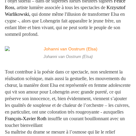
l’objet sidéral – dans de superbes lueurs bleutées signées
Felice
Ross
, artiste lumière associée à tous les spectacles de
Krzysztof
Warlikowski,
qui donne même l'illusion de transformer Elsa en
cygne
-, alors que Lohengrin fait apparaître le jeune frère, un
enfant libre et bien vivant, qui ne peut sortir le peuple de son
sommeil profond.
Johanni van Oostrum (Elsa)
Tout contribue à la poésie dans ce spectacle, non seulement la
réalisation scénique, mais aussi la gestuelle, les mouvements du
chœur, la manière dont Elsa est représentée en femme adolescente
qui vit son amour pour Lohengrin avec grande pureté, ce qui
préserve son innocence, et, bien évidemment, viennent s’ajouter
les qualités de souplesse et de chaleur de l’orchestre – les cuivres,
en particulier, ont une coloration très rougeoyante - auxquelles
François-Xavier Roth
insuffle un courant bouillonnant avec un
toucher bienveillant
Sa maîtrise du drame se mesure à l’osmose qui lie le relief