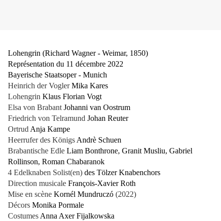
Lohengrin (Richard Wagner - Weimar, 1850)
Représentation du 11 décembre 2022
Bayerische Staatsoper - Munich
Heinrich der Vogler
Mika Kares
Lohengrin
Klaus Florian Vogt
Elsa von Brabant
Johanni van Oostrum
Friedrich von Telramund
Johan Reuter
Ortrud
Anja Kampe
Heerrufer des Königs
Andrè Schuen
Brabantische Edle
Liam Bonthrone, Granit Musliu, Gabriel
Rollinson, Roman Chabaranok
4 Edelknaben Solist(en)
des
Tölzer Knabenchors
Direction musicale
François-Xavier Roth
Mise en scène
Kornél Mundruczó
(2022)
Décors
Monika Pormale
Costumes
Anna Axer Fijalkowska