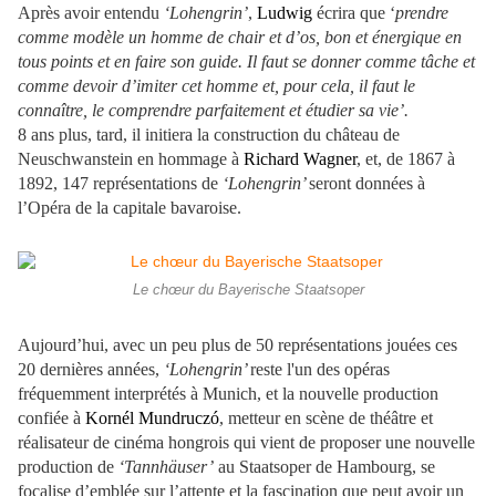
Après avoir entendu
‘Lohengrin’
,
Ludwig
écrira que ‘
prendre
comme modèle un homme de chair et d’os, bon et énergique en
tous points et en faire son guide. Il faut se donner comme tâche et
comme devoir d’imiter cet homme et, pour cela, il faut le
connaître, le comprendre parfaitement et étudier sa vie’.
8 ans plus, tard, il initiera la construction du château de
Neuschwanstein en hommage à
Richard Wagner
, et, de 1867 à
1892, 147 représentations de
‘Lohengrin’
seront données à
l’Opéra de la capitale bavaroise.
Le chœur du Bayerische Staatsoper
Aujourd’hui, avec un peu plus de 50 représentations jouées ces
20 dernières années,
‘Lohengrin’
reste l'un des opéras
fréquemment interprétés à Munich, et la nouvelle production
confiée à
Kornél Mundruczó
, metteur en scène de théâtre et
réalisateur de cinéma hongrois qui vient de proposer une nouvelle
production de
‘Tannhäuser’
au Staatsoper de Hambourg, se
focalise d’emblée sur l’attente et la fascination que peut avoir un