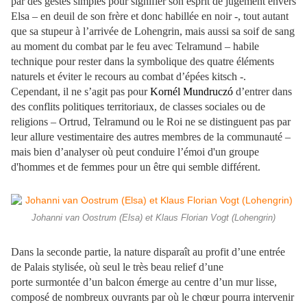
par des gestes simples pour signifier son esprit de jugement envers
Elsa – en deuil de son frère et donc habillée en noir -, tout autant
que sa stupeur à l’arrivée de Lohengrin, mais aussi sa soif de sang
au moment du combat par le feu avec Telramund – habile
technique pour rester dans la symbolique des quatre éléments
naturels et éviter le recours au combat d’épées kitsch -.
Cependant, il ne s’agit pas pour
Kornél Mundruczó
d’entrer dans
des conflits politiques territoriaux, de classes sociales ou de
religions – Ortrud, Telramund ou le Roi ne se distinguent pas par
leur allure vestimentaire des autres membres de la communauté –
mais bien d’analyser où peut conduire l’émoi d'un groupe
d'hommes et de femmes pour un être qui semble différent.
Johanni van Oostrum (Elsa) et Klaus Florian Vogt (Lohengrin)
Dans la seconde partie, la nature disparaît au profit d’une entrée
de Palais stylisée, où seul le très beau relief d’une
porte surmontée d’un balcon émerge au centre d’un mur lisse,
composé de nombreux ouvrants par où le chœur pourra intervenir