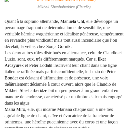
Mikheil Sheshaberidze (Claudio)
Quant à la soprano allemande,
Manuela Uhl
, elle développe un
personnage frappant de détermination et de sensibilité, une
véritable héroine wagnérienne et idéaliste généreuse, tempérament
en revanche plus vindicatif mais tout aussi incendiaire que l’on
décelait, la veille, chez
Sonja Gornik
.
Les deux autres rôles distribués en alternance, celui de Claudio et
Luzio, sont, eux, très différemment marqués. Car si
Ilker
Arcayürek
et
Peter Lodahl
inscrivent leur chant dans une ligne
italienne raffinée mais parfois confidentielle, le Luzio de
Peter
Bonder
est éclatant d’affirmation et de présence, une voix
théâtralement déclamée à cœur ouvert, alors que le Claudio de
Mikheil Shesharberidze
fait un peu penser à un grand enfant en
manque de tendresse, caractérisé par un timbre clair mais engorgé
dans les aigus.
Maria Miro
, elle, qui incarne Mariana chaque soir, a une très
agréable ligne de chant, naïve et évocatrice de la fraicheur de
printemps, une héroïne puccinienne avec du corps et une façon