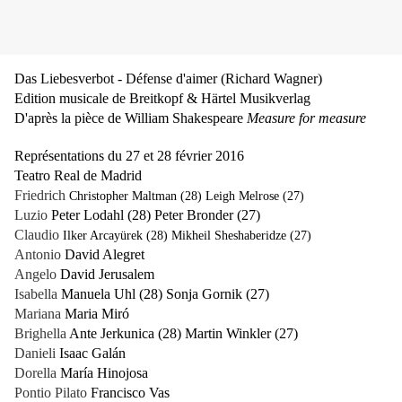
Das Liebesverbot - Défense d'aimer (Richard Wagner)
Edition musicale de Breitkopf & Härtel Musikverlag
D'après la pièce de William Shakespeare
Measure for measure
Représentations du 27 et 28 février 2016
Teatro Real de Madrid
Friedrich
Christopher Maltman (28) Leigh Melrose (27)
Luzio
Peter Lodahl (28) Peter Bronder (27)
Claudio
Ilker Arcayürek (28) Mikheil Sheshaberidze (27)
Antonio
David Alegret
Angelo
David Jerusalem
Isabella
Manuela Uhl (28) Sonja Gornik (27)
Mariana
Maria Miró
Brighella
Ante Jerkunica (28) Martin Winkler (27)
Danieli
Isaac Galán
Dorella
María Hinojosa
Pontio Pilato
Francisco Vas