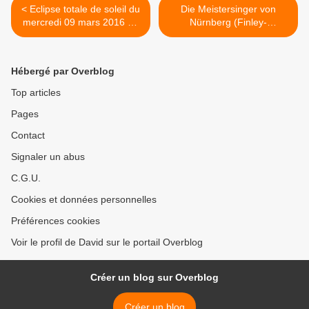
< Eclipse totale de soleil du
Die Meistersinger von
mercredi 09 mars 2016 en
Nürnberg (Finley-
Indonésie
Jovanovich-Jordan-
Herheim) Bastille >
Hébergé par Overblog
Top articles
Pages
Contact
Signaler un abus
C.G.U.
Cookies et données personnelles
Préférences cookies
Voir le profil de David sur le portail Overblog
Créer un blog sur Overblog
Créer un blog