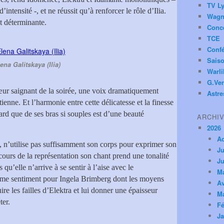
TV Ly
ntensité -, et ne réussit qu’à renforcer le rôle d’Ilia.
Wagn
t déterminante.
Conc
TCE
Conf
Saiso
ena Galitskaya (Ilia)
Warl
G.Ver
cœur saignant de la soirée, une voix dramatiquement
Astre
nne. Et l’harmonie entre cette délicatesse et la finesse
ard que de ses bras si souples est d’une beauté
ARCHI
2026
A
, n’utilise pas suffisamment son corps pour exprimer son
Ju
cours de la représentation son chant prend une tonalité
Ju
qu’elle n’arrive à se sentir à l’aise avec le
M
ême sentiment pour Ingela Brimberg dont les moyens
Av
ire les failles d’Elektra et lui donner une épaisseur
M
ter.
Fé
Ja