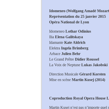
Idomeneo (Wolfgang Amadé Mozart
Représentation du 25 janvier 2015
Opéra National de Lyon
Idomeneo
Lothar Odinius
Ilia
Elena Galitskaya
Idamante
Kate Aldrich
Elektra
Ingela Brimberg
Arbace
Julien Behr
Le Grand Prêtre
Didier Roussel
La Voix de Neptune
Lukas Jakobski
Direction Musicale
Gérard Korsten
Mise en scène
Martin Kusej (2014)
Kate Aldrich (Idamante
Coproduction Royal Opera House L
Martin Kusej n’est pas n’importe quel m