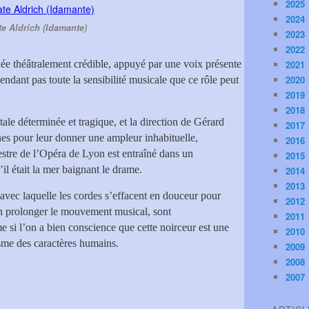
2025
2024
te Aldrich (Idamante)
2023
2022
ée théâtralement crédible, appuyé par une voix présente
2021
2020
ependant pas toute la sensibilité musicale que ce rôle peut
2019
2018
ale déterminée et tragique, et la direction de Gérard
2017
nes pour leur donner une ampleur inhabituelle,
2016
estre de l’Opéra de Lyon est entraîné dans un
2015
 était la mer baignant le drame.
2014
2013
 avec laquelle les cordes s’effacent en douceur pour
2012
ecin prolonger le mouvement musical, sont
2011
 si l’on a bien conscience que cette noirceur est une
2010
isme des caractères humains.
2009
2008
2007