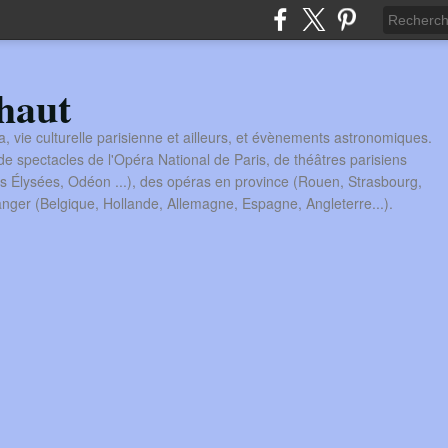
haut
a, vie culturelle parisienne et ailleurs, et évènements astronomiques.
 spectacles de l'Opéra National de Paris, de théâtres parisiens
s Élysées, Odéon ...), des opéras en province (Rouen, Strasbourg,
tranger (Belgique, Hollande, Allemagne, Espagne, Angleterre...).