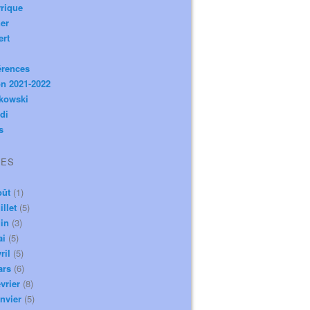
rique
er
ert
érences
n 2021-2022
ikowski
di
s
VES
oût
(1)
illet
(5)
in
(3)
ai
(5)
ril
(5)
ars
(6)
vrier
(8)
nvier
(5)