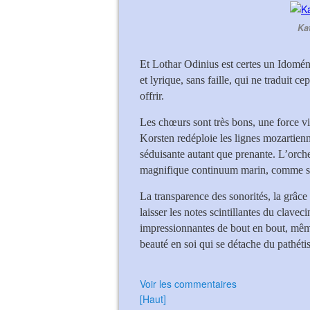
Ka
Et Lothar Odinius est certes un Idomén
et lyrique, sans faille, qui ne traduit c
offrir.
Les chœurs sont très bons, une force vit
Korsten redéploie les lignes mozartien
séduisante autant que prenante. L’orch
magnifique continuum marin, comme s’il
La transparence des sonorités, la grâce
laisser les notes scintillantes du clav
impressionnantes de bout en bout, même
beauté en soi qui se détache du pathét
Voir les commentaires
[Haut]