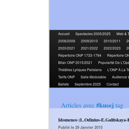
Accueil
Spectacles 2005/2025
Web & 
2008/2009
2009/2010
2010/2011
2
2020/2021
2021/2022
2022/2023
2
Répertoire ONP 1733-1794
Répertoire O
Bilan ONP 2015/2021
Popularité De L'Op
Théâtres Lyriques Parisiens
L'ONP À La T
Tarifs ONP
Salle Modulable
Audience
Ballets
Septembre 2025
Contact
#kusej
Articles avec
tag
Idomeneo (L.Odinius-E.Galitskaya
Publié le 29 Janvier 2015