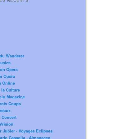
LES RÉCENTS
 du Wanderer
usica
ion Opera
m Opera
a Online
 la Culture
olo Magazine
rois Coups
rebox
 Concert
aVision
r Jubier - Voyages Eclipses
rdo Casaglia - Almanacco