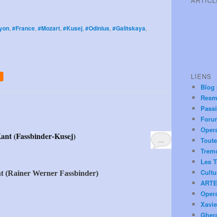
ARTIC
yon
,
#France
,
#Mozart
,
#Kusej
,
#Odinius
,
#Galitskaya
,
LIENS
Blog
Resm
Pass
Foru
Oper
Kant (Fassbinder-Kusej)
…
Toute
Trem
Les T
Cultu
nt (Rainer Werner Fassbinder)
ARTE
Oper
Xavie
Ghera