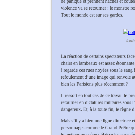
de panique et prennent haches et coute
violence va se retourner : le monstre 
Tout le monde est sur ses gardes.
Loth
La réaction de certains spectateurs fa
chairs en lambeaux est assez étonnante,
! regarde ces rues noyées sous le sang 
refoulement d’une image qui renvoie a
bien les Parisiens plus récemment ?
Il ressort en tout cas de ce travail le p
retourner en dictatures militaires sous
dangereux. Et, à la toute fin, le règne 
Mais s’il y a bien une ligne directrice
personnages comme le Grand Prêtre qui 
le metteur en scène délaisse les caract