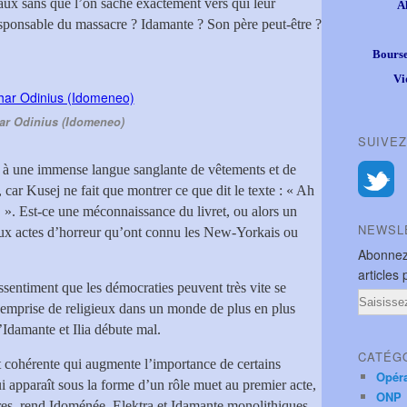
aux sans que l’on sache exactement vers qui leur
A
responsable du massacre ? Idamante ? Son père peut-être ?
Bourse
Vi
ar Odinius (Idomeneo)
SUIVEZ
ce à une immense langue sanglante de vêtements et de
 car Kusej ne fait que montrer ce que dit le texte : « Ah
! ». Est-ce une méconnaissance du livret, ou alors un
NEWSL
ux actes d’horreur qu’ont connu les New-Yorkais ou
Abonnez
articles 
ressentiment que les démocraties peuvent très vite se
Email
 l’emprise de religieux dans un monde de plus en plus
d’Idamante et Ilia débute mal.
CATÉG
 et cohérente qui augmente l’importance de certains
Opér
apparaît sous la forme d’un rôle muet au premier acte,
ONP
ères, rend Idoménée, Elektra et Idamante monolithiques –