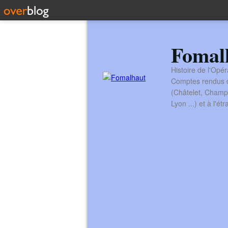
Fomal
Histoire de l'Opér
Comptes rendus de
(Châtelet, Champ
Lyon ...) et à l'é