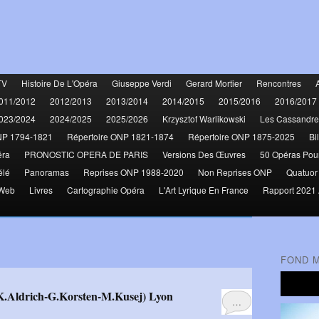
TV
Histoire De L'Opéra
Giuseppe Verdi
Gerard Mortier
Rencontres
011/2012
2012/2013
2013/2014
2014/2015
2015/2016
2016/2017
023/2024
2024/2025
2025/2026
Krzysztof Warlikowski
Les Cassandre
NP 1794-1821
Répertoire ONP 1821-1874
Répertoire ONP 1875-2025
Bi
éra
PRONOSTIC OPERA DE PARIS
Versions Des Œuvres
50 Opéras Pou
élé
Panoramas
Reprises ONP 1988-2020
Non Reprises ONP
Quatuor
 Web
Livres
Cartographie Opéra
L'Art Lyrique En France
Rapport 2021 
FOND 
-K.Aldrich-G.Korsten-M.Kusej) Lyon
…