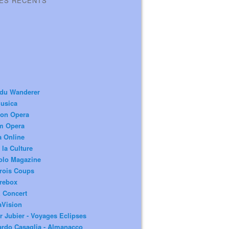
LES RÉCENTS
 du Wanderer
usica
ion Opera
m Opera
a Online
 la Culture
olo Magazine
rois Coups
rebox
 Concert
aVision
r Jubier - Voyages Eclipses
rdo Casaglia - Almanacco