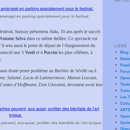
ARTIC
aménagé en parking spécialement pour le festival.
festival, Sanxay présentera
Aida
, 10 ans après le succès
Antoine Selva
dans ce même théâtre. Ce spectacle est
u’il sera aussi le point de départ de l’élargissement du
LIENS
Blog
rconscrit aux 5
Verdi
et 4
Puccini
les plus célèbres, à
Resm
e
.
Pass
t sans doute poser problème au
Barbier de Séville
ou à
Foru
Oper
ôme
,
Salomé
,
Lucia di Lammermoor
,
Manon Lescaut
,
Toute
 Contes d’Hoffmann
,
Don Giovanni
, devraient avoir leur
Trem
Les T
Cultu
ARTE
Oper
Xavie
peuvent, eux-aussi, profiter des bienfaits de l'art lyrique.
Ghera