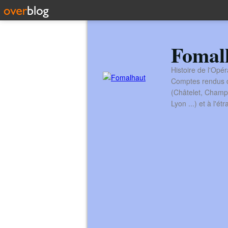
Fomal
Histoire de l'Opér
Comptes rendus de
(Châtelet, Champ
Lyon ...) et à l'é