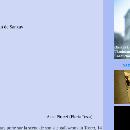
ain de Sanxay
SAI
i (Floria Tosca)
ay porte sur la scène de son site gallo-romain
Tosca
, 14