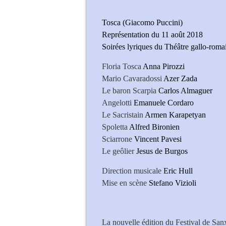
Tosca (Giacomo Puccini)
Représentation du 11 août 2018
Soirées lyriques du Théâtre gallo-rom
Floria Tosca
Anna Pirozzi
Mario Cavaradossi
Azer Zada
Le baron Scarpia
Carlos Almaguer
Angelotti
Emanuele Cordaro
Le Sacristain
Armen Karapetyan
Spoletta
Alfred Bironien
Sciarrone
Vincent Pavesi
Le geôlier
Jesus de Burgos
Direction musicale
Eric Hull
Mise en scène
Stefano Vizioli
Anna Pirozz
La nouvelle édition du Festival de Sanx