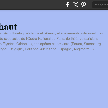
haut
a, vie culturelle parisienne et ailleurs, et évènements astronomiques.
 spectacles de l'Opéra National de Paris, de théâtres parisiens
s Élysées, Odéon ...), des opéras en province (Rouen, Strasbourg,
tranger (Belgique, Hollande, Allemagne, Espagne, Angleterre...).