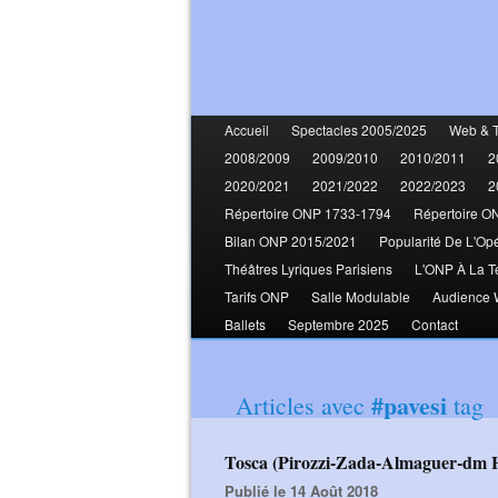
Accueil
Spectacles 2005/2025
Web & 
2008/2009
2009/2010
2010/2011
2
2020/2021
2021/2022
2022/2023
2
Répertoire ONP 1733-1794
Répertoire O
Bilan ONP 2015/2021
Popularité De L'Op
Théâtres Lyriques Parisiens
L'ONP À La T
Tarifs ONP
Salle Modulable
Audience
Ballets
Septembre 2025
Contact
#pavesi
Articles avec
tag
Tosca (Pirozzi-Zada-Almaguer-dm H
Publié le 14 Août 2018