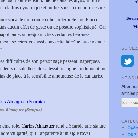
tténuant toute tension, même dans les aigus. Il offre
A
e à la fois dynamique et unifié, sans la moindre césure.
Bourse
ure vocalité du monde entier, interprète une Floria
sans aucun effet de geste ou de posture sophistiqué. Car
Vi
apolitaine, si prégnant chez certaines héroïnes
rement, se retrouve aussi dans cette héroïne puccinienne
SUIVEZ
r.
 les difficultés de son personnage passent inaperçues,
ouleurs ensoleillées de sa tessiture aiguë lui donnent un
s de place à la sensibilité amoureuse de la cantatrice
NEWSL
Abonnez
articles 
Email
os Almaguer (Scarpia)
CATÉG
 même rôle,
Carlos Almaguer
rend à Scarpia une stature
Opér
oindre vulgarité, qui l’apparente à un aigle royal
ONP