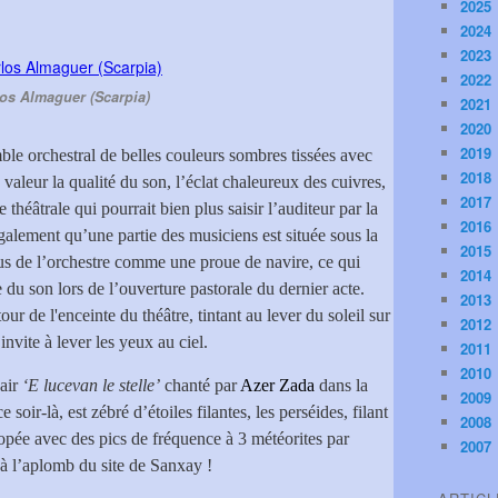
2025
2024
2023
2022
os Almaguer (Scarpia)
2021
2020
2019
ble orchestral de belles couleurs sombres tissées avec
2018
 valeur la qualité du son, l’éclat chaleureux des cuivres,
2017
e théâtrale qui pourrait bien plus saisir l’auditeur par la
2016
alement qu’une partie des musiciens est située sous la
2015
us de l’orchestre comme une proue de navire, ce qui
2014
e du son lors de l’ouverture pastorale du dernier acte.
2013
ur de l'enceinte du théâtre, tintant au lever du soleil sur
2012
invite à lever les yeux au ciel.
2011
2010
’air
‘E lucevan le stelle’
chanté par
Azer Zada
dans la
2009
ce soir-là, est zébré d’étoiles filantes, les perséides, filant
2008
opée avec des pics de fréquence à 3 météorites par
2007
à l’aplomb du site de Sanxay !