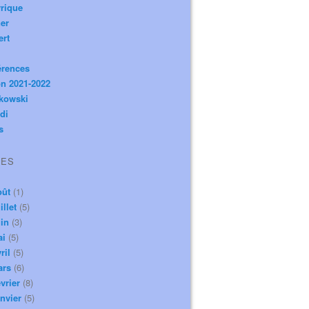
rique
er
ert
érences
n 2021-2022
ikowski
di
s
VES
oût
(1)
illet
(5)
in
(3)
ai
(5)
ril
(5)
ars
(6)
vrier
(8)
nvier
(5)