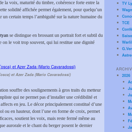
e la voix, maturité du timbre, cohérence forte entre la
TV Ly
Wagn
cette solidité affichée permet également, pour quelqu’un
Conc
ir un certain temps l’ambiguïté sur la nature humaine du
TCE
Conf
tyan
se distingue en brossant un portrait fort et subtil du
Saiso
Warl
on le voit trop souvent, qui lui restitue une dignité
G.Ver
Astre
ARCHI
Tosca) et Azer Zada (Mario Cavaradossi)
2026
A
Ju
tion souffre des soulignements à gros traits du metteur
Ju
pliste qui ne permet pas d’installer une crédibilité et
M
affects en jeu. Le décor principalement constitué d’une
Av
 sol ou en hauteur, dont l’une en forme de croix, permet
M
ficaces, soutient les voix, mais reste fermé même au
Fé
ue aurorale et le chant du berger posent le dernier
Ja