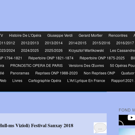
TV
Histoire De L'Opéra
Giuseppe Verdi
Gerard Mortier
Rencontres
011/2012
2012/2013
2013/2014
2014/2015
2015/2016
2016/2017
023/2024
2024/2025
2025/2026
Krzysztof Warlikowski
Les Cassandre
NP 1794-1821
Répertoire ONP 1821-1874
Répertoire ONP 1875-2025
Bi
éra
PRONOSTIC OPERA DE PARIS
Versions Des Œuvres
50 Opéras Pou
élé
Panoramas
Reprises ONP 1988-2020
Non Reprises ONP
Quatuor
 Web
Livres
Cartographie Opéra
L'Art Lyrique En France
Rapport 2021 
FOND 
ull-ms Vizioli) Festival Sanxay 2018
…