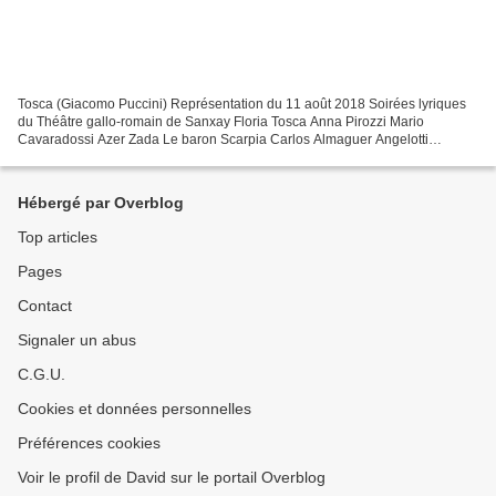
Tosca (Giacomo Puccini) Représentation du 11 août 2018 Soirées lyriques
du Théâtre gallo-romain de Sanxay Floria Tosca Anna Pirozzi Mario
Cavaradossi Azer Zada Le baron Scarpia Carlos Almaguer Angelotti
Emanuele Cordaro Le Sacristain Armen Karapetyan...
Hébergé par Overblog
Top articles
Pages
Contact
Signaler un abus
C.G.U.
Cookies et données personnelles
Préférences cookies
Voir le profil de David sur le portail Overblog