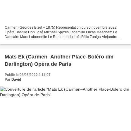
Carmen (Georges Bizet – 1875) Représentation du 30 novembre 2022
Opéra Bastille Don José Michael Spyres Escamillo Lucas Meachem Le
Dancaïre Marc Labonnette Le Remendado Loïc Félix Zuniga Alejandro
Baliñas Vieites Morales Tomasz Kumiega Carmen Gaëlle Arquez...
Mats Ek (Carmen–Another Place-Boléro dm
Darlington) Opéra de Paris
Publié le 08/05/2022 à 11:07
Par
David