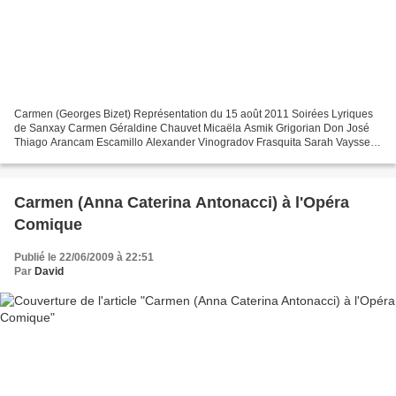
Carmen (Georges Bizet) Représentation du 15 août 2011 Soirées Lyriques
de Sanxay Carmen Géraldine Chauvet Micaëla Asmik Grigorian Don José
Thiago Arancam Escamillo Alexander Vinogradov Frasquita Sarah Vaysset
Mercédès Aline Martin Zuniga Jean-Marie Delpas...
Carmen (Anna Caterina Antonacci) à l'Opéra
Comique
Publié le 22/06/2009 à 22:51
Par
David