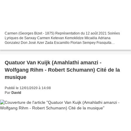
Carmen (Georges Bizet - 1875) Représentation du 12 août 2021 Soirées
Lyriques de Sanxay Carmen Ketevan Kemoklidze Micaëla Adriana
Gonzalez Don José Azer Zada Escamillo Florian Sempey Frasquita
Charlotte Bonnet Mercédès Ahlima Mhamdi Zuniga Nika Guliashvili...
Quatuor Van Kuijk (Amahlathi amanzi -
Wolfgang Rihm - Robert Schumann) Cité de la
musique
Publié le 12/01/2020 à 14:08
Par
David