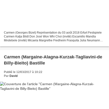
Carmen (Georges Bizet) Représentation du 03 août 2018 Erfurt Festspiele
Carmen Katja Bildt Don José Won Whi Choi (invité) Escamillo Mandla
Mndebele (invité) Micaela Margrethe Fredheim Frasquita Julia Neumann
Mercedes Annie Kruger Morales Ks. Máté Sólyom-Nagy...
Carmen (Margaine-Alagna-Kurzak-Tagliavini-de
Billy-Bieito) Bastille
Publié le 12/03/2017 à 10:22
Par
David