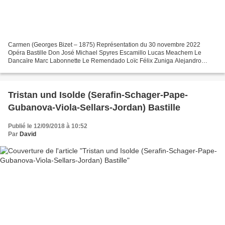
Carmen (Georges Bizet – 1875) Représentation du 30 novembre 2022
Opéra Bastille Don José Michael Spyres Escamillo Lucas Meachem Le
Dancaïre Marc Labonnette Le Remendado Loïc Félix Zuniga Alejandro
Baliñas Vieites Morales Tomasz Kumiega Carmen Gaëlle Arquez...
Tristan und Isolde (Serafin-Schager-Pape-
Gubanova-Viola-Sellars-Jordan) Bastille
Publié le 12/09/2018 à 10:52
Par
David